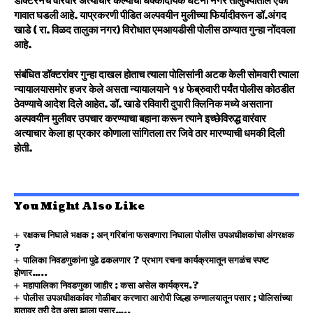
डॉक्टरनेच वारंवार अत्याचार केल्याची धक्कादायक घटना नगर तालुक्यातील एका
गावात घडली आहे. याप्रकरणी पीडित अल्पवयीन मुलीच्या फिर्यादीवरून डॉ.अंगद
खाडे ( रा. विळद तालुका नगर) विरोधात एमआयडीसी पोलीस ठाण्यात गुन्हा नोंदवला
आहे.
संबंधित
डॉक्टरांवर गुन्हा दाखल होताच त्याला पोलिसांनी अटक केली सोमवारी त्याला
न्यायालयासमोर हजर केले असता न्यायालयाने १४ फेब्रुवारी पर्यंत पोलीस कोठडीत
ठेवण्याचे आदेश दिले आहेत. डॉ. खाडे रविवारी दुपारी क्लिनिक मध्ये असताना
अल्पवयीन मुलीवर उपचार करण्याचा बहाना करून त्याने इच्छेविरुद्ध वारंवार
अत्याचार केला हा प्रकार कोणाला सांगितला तर जिवे ठार मारण्याची धमकी दिली
होती.
You Might Also Like
रक्षकच निघाले भक्षक ; अन् गरिबांना फसवणारा निघाला पोलीस उपअधीक्षकांचा अंगरक्षक
?
पालिका निवडणुकांना पुढे ढकलणार ? प्रभाग रचना कार्यक्रमातून सगळंच स्पष्ट
होणार…..
महापालिका निवडणुका जाहीर ; कसा असेल कार्यक्रम.?
पोलीस उपअधीक्षकांवर गोळीबार करणारा आरोपी जिल्हा रुग्णालयातून पसार ; पोलिसांच्या
हातावर तुरी देत असा झाला पसार…..