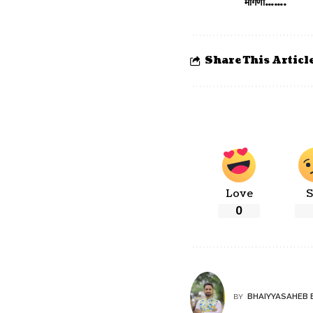
मागणी…….
Share This Articl
Love
S
0
BHAIYYASAHEB 
BY