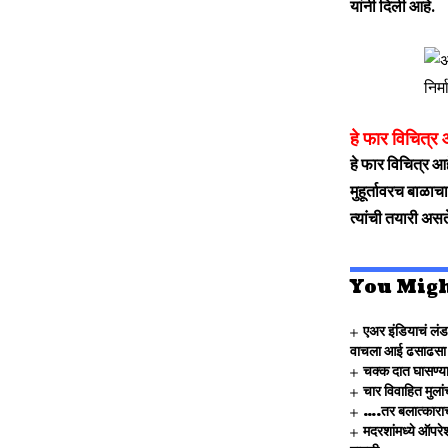
यांनी दिली आहे.
हे फार विचित्र 
हे फार विचित्र आ
मुहूर्तावरच बाळाचा
त्यांची तयारी अस
You Migh
एअर इंडियाचं लंड
वाचला आई ढसाढसा 
चक्क दात घासण्या
चार विवाहित मुला
….तर बलात्काराचा 
मदरशांमध्ये ऑपरेश