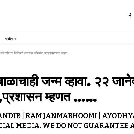
मनोरंजन
जानेवारीलाच डिलिव्हरी करण्याचा महिलांचा आग्रह,प्रशासन म्हणत ……
ळाचाही जन्म व्हावा. २२ जाने
ह,प्रशासन म्हणत ……
NDIR | RAM JANMABHOOMI | AYODHYA 
IAL MEDIA. WE DO NOT GUARANTEE A