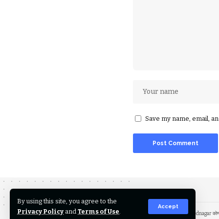
Save my name, email, and
By using this site, you agree to the
Accept
Privacy Policy
and
Terms of Use
.
या साइटवर उपलब्ध मजकूर अथवा बातम्या ह्या सूत्रांच्या आधारे प्रसारित केल्या जातात. timesofahmednagar कोणत्याही 