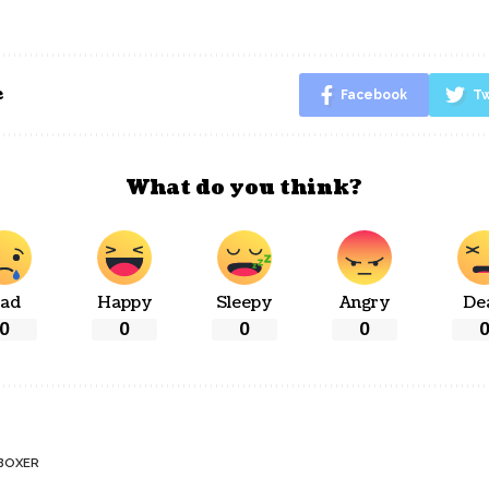
e
Facebook
Tw
What do you think?
ad
Happy
Sleepy
Angry
De
0
0
0
0
BOXER