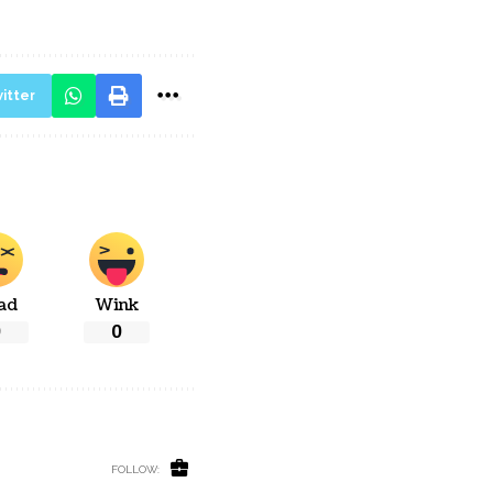
itter
ad
Wink
0
0
FOLLOW: