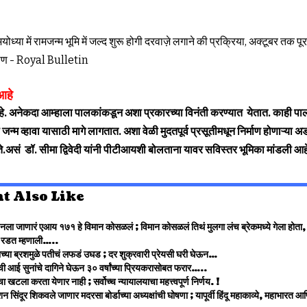
आहे
हे. अनेकदा आम्हाला पालकांकडून अशा प्रकारच्या विनंती करण्यात येतात. काही पालक
 जन्म व्हावा यासाठी मागे लागतात. अशा वेळी मुदतपूर्व प्रसूतीमधून निर्माण होणाऱ्या अ
ते.असं डॉ. सीमा द्विवेदी यांनी पीटीआयशी बोलताना यावर सविस्तर भूमिका मांडली आह
t Also Like
नला जाणारं एआय १७१ हे विमान कोसळलं ; विमान कोसळलं तिथं मुलगा लंच ब्रेकमध्ये गेला होता,
रडत म्हणाली…..
च्या ब्रशमुळे पतीचं लफडं उघड ; दर शुक्रवारी प्रेयसी घरी घेऊन…
ंची आई सुनांचे दागिने घेऊन ३० वर्षांच्या प्रियकरासोबत फरार…..
खटला करता येणार नाही ; सर्वोच्च न्यायालयाचा महत्त्वपूर्ण निर्णय. !
न सिंदूर शिकवले जाणार मदरसा बोर्डाच्या अध्यक्षांची घोषणा ; यापूर्वी हिंदू महाकाव्ये, महाभारत