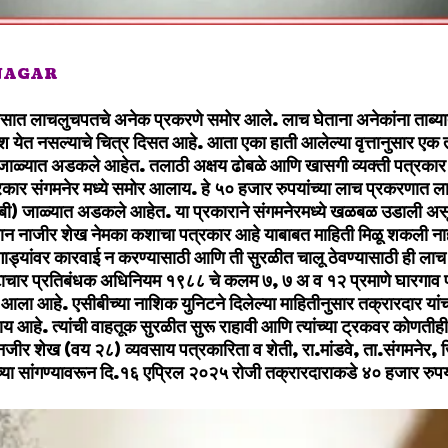
 NAGAR
सात लाचलुचपतचे अनेक प्रकरणे समोर आले. लाच घेताना अनेकांना ताब्या
श येत नसल्याचे चित्र दिसत आहे. आता एका हाती आलेल्या वृत्तानुसार ए
जाळ्यात अडकले आहेत. तलाठी अक्षय ढोबळे आणि खासगी व्यक्ती पत्रकार
रकार संगमनेर मध्ये समोर आलाय. हे ५० हजार रुपयांच्या लाच प्रकरणात 
ीबी) जाळ्यात अडकले आहेत. या प्रकाराने संगमनेरमध्ये खळबळ उडाली असू
न नाजीर शेख नेमका कशाचा पत्रकार आहे याबाबत माहिती मिळू शकली नाह
 गाड्यांवर कारवाई न करण्यासाठी आणि ती सुरळीत चालू ठेवण्यासाठी ही लाच
रष्टाचार प्रतिबंधक अधिनियम १९८८ चे कलम ७, ७ अ व १२ प्रमाणे घारगाव पो
ला आहे. एसीबीच्या नाशिक युनिटने दिलेल्या माहितीनुसार तक्रारदार यांचा
ाय आहे. त्यांची वाहतूक सुरळीत सुरू राहावी आणि त्यांच्या ट्रकवर कोणती
ीर शेख (वय २८) व्यवसाय पत्रकारिता व शेती, रा.मांडवे, ता.संगमनेर,
ंच्या सांगण्यावरून दि.१६ एप्रिल २०२५ रोजी तक्रारदाराकडे ४० हजार रुप