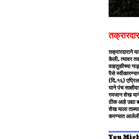
तक्रारदा
तक्रारदाराने य
केली. त्यावर तक
वाहतुकीच्या गा
पैसे स्वीकारण्य
(दि.१६) एप्रिल
याने पंच साक्षी
रमजान शेख याने
ठीक आहे उद्या 
शेख याला ताब्या
करण्यात आलेली
You Migh