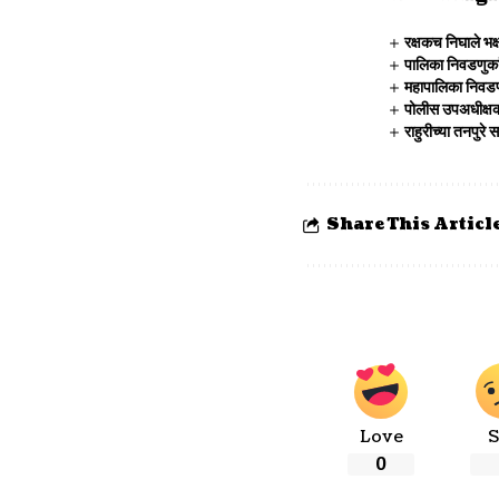
रक्षकच निघाले भक
पालिका निवडणुका
महापालिका निवडण
पोलीस उपअधीक्षका
राहुरीच्या तनपु
Share This Articl
Love
S
0