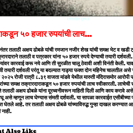
(संग्रहित दृश्य.)
राकडून ५० हजार रुपयांची लाच…
ानंतर तलाठी अक्षय ढोबळे यांची रमजान नजीर शेख यांची समक्ष भेट व खडी ट
्रारदाराने तलाठी व पत्रकार यांना ५० हजार रुपये देण्याची तयारी दर्शवली.
ड्यांवर कारवाई करू नये आणि ती सुरळीत चालू ठेवावी अशी विनंती केली. याव
ाची तयारी दर्शवली परंतु या बदल्यात गाड्या फक्त दोन महिनेच चालतील असे 
 २०२५ रोजी रात्री ८.३९ वाजता मांडवे येथील मारुती मंदिरासमोर आरोप
दारांच्या समक्ष तक्रारदाराकडून ५० हजार रुपयांची लाच स्वीकारली. लाचेची
 तलाठी अक्षय ढोबळे यांना दूरध्वनीवरून माहिती दिली आणि काय करावे असे व
बघू असे म्हणून लाच घेण्यास संमती दर्शवली. या सापळा कारवाईत एसीबीच्
त घेतले आहे. तर तलाठी अक्षय ढोबळे यांच्याविरुद्ध गुन्हा दाखल करण्यात
 नाही
.
t Also Like