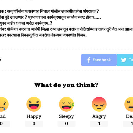
्षक ; अन् गरिबांना फसवणारा निघाला पोलीस उपअधीक्षकांचा अंगरक्षक ?
ंना पुढे ढकलणार ? प्रभाग रचना कार्यक्रमातून सगळंच स्पष्ट होणार…..
ुका जाहीर ; कसा असेल कार्यक्रम.?
ंवर गोळीबार करणारा आरोपी जिल्हा रुग्णालयातून पसार ; पोलिसांच्या हातावर तुरी देत असा झा
रे साखर कारखाना निवडणुकीत जनसेवा मंडळाचा दणदणीत विजय.
e
Facebook
Tw
What do you think?
ad
Happy
Sleepy
Angry
De
0
0
0
1
1