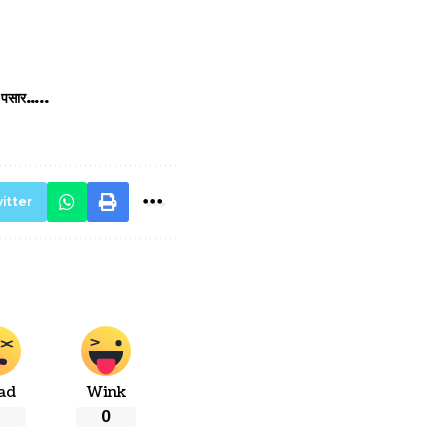
ला पसार…..
itter
ad
Wink
0