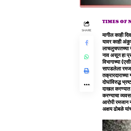
TIMES OF
SHARE
मागील काही दिव
यावर काही अंकु
लाचलुचपतच्या 
नाव असून हा प्
विभागाच्या (एस
सापडलेला रमजा
तक्रारदाराच्या
दोघांविरुद्ध भ्
दाखल करण्यात आ
करण्याचा व्यवस
आरोपी रमजान नज
अक्षय ढोबळे या