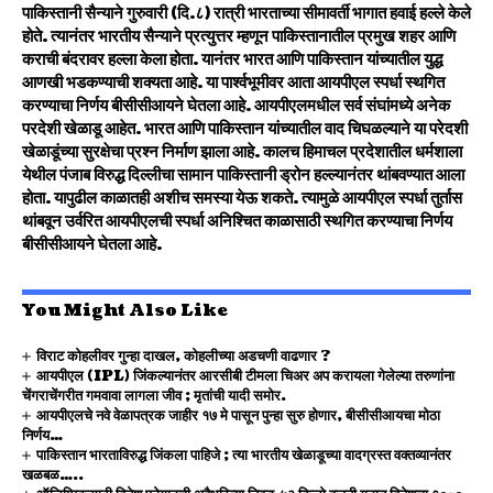
पाकिस्तानी सैन्याने गुरुवारी (दि.८) रात्री भारताच्या सीमावर्ती भागात हवाई हल्ले केले
होते. त्यानंतर भारतीय सैन्याने प्रत्युत्तर म्हणून पाकिस्तानातील प्रमुख शहर आणि
कराची बंदरावर हल्ला केला होता. यानंतर भारत आणि पाकिस्तान यांच्यातील युद्ध
आणखी भडकण्याची शक्यता आहे. या पार्श्वभूमीवर आता आयपीएल स्पर्धा स्थगित
करण्याचा निर्णय बीसीसीआयने घेतला आहे. आयपीएलमधील सर्व संघांमध्ये अनेक
परदेशी खेळाडू आहेत. भारत आणि पाकिस्तान यांच्यातील वाद चिघळल्याने या परेदशी
खेळाडूंच्या सुरक्षेचा प्रश्न निर्माण झाला आहे. कालच हिमाचल प्रदेशातील धर्मशाला
येथील पंजाब विरुद्ध दिल्लीचा सामान पाकिस्तानी ड्रोन हल्ल्यानंतर थांबवण्यात आला
होता. यापुढील काळातही अशीच समस्या येऊ शकते. त्यामुळे आयपीएल स्पर्धा तुर्तास
थांबवून उर्वरित आयपीएलची स्पर्धा अनिश्चित काळासाठी स्थगित करण्याचा निर्णय
बीसीसीआयने घेतला आहे.
You Might Also Like
विराट कोहलीवर गुन्हा दाखल, कोहलीच्या अडचणी वाढणार ?
आयपीएल (IPL) जिंकल्यानंतर आरसीबी टीमला चिअर अप करायला गेलेल्या तरुणांना
चेंगराचेंगरीत गमवावा लागला जीव ; मृतांची यादी समोर.
आयपीएलचे नवे वेळापत्रक जाहीर १७ मे पासून पुन्हा सुरु होणार, बीसीसीआयचा मोठा
निर्णय…
पाकिस्तान भारताविरुद्ध जिंकला पाहिजे ; त्या भारतीय खेळाडूच्या वादग्रस्त वक्तव्यानंतर
खळबळ…..