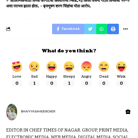
ऑलिम्पिकसाठी विनेश फोगाटची अवैधरित्या निवड,५३ किलो वजनी गटात विनेशचा १०-०
असा पराभव झाला होता. – बृजभूषण शरण सिंहांचा मोठा आरोप.
Facebook
What do you think?
Love
Sad
Happy
Sleepy
Angry
Dead
Wink
0
1
0
1
0
0
0
BHAIYYASAHEB BOXER
EDITOR IN CHIEF TIMES OF NAGAR. GROUP, PRINT MEDIA,
ELECTRONIC MEDIA, WEB MEDIA, DIGITAL MEDIA, SOCIAL