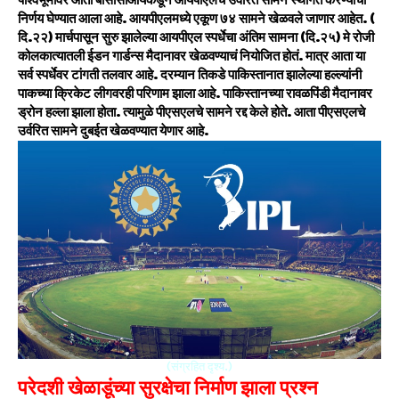
पार्श्वभूमीवर आता बीसीसीआयकडून आयपीएलचे उर्वरित सामने स्थगित करण्याचा
निर्णय घेण्यात आला आहे. आयपीएलमध्ये एकूण ७४ सामने खेळवले जाणार आहेत. (
दि.२२) मार्चपासून सुरु झालेल्या आयपीएल स्पर्धेचा अंतिम सामना (दि.२५) मे रोजी
कोलकात्यातली ईडन गार्डन्स मैदानावर खेळवण्याचं नियोजित होतं. मात्र आता या
सर्व स्पर्धेवर टांगती तलवार आहे. दरम्यान तिकडे पाकिस्तानात झालेल्या हल्ल्यांनी
पाकच्या क्रिकेट लीगवरही परिणाम झाला आहे. पाकिस्तानच्या रावळपिंडी मैदानावर
ड्रोन हल्ला झाला होता. त्यामुळे पीएसएलचे सामने रद्द केले होते. आता पीएसएलचे
उर्वरित सामने दुबईत खेळवण्यात येणार आहे.
(संग्रहित दृश्य.)
परेदशी खेळाडूंच्या सुरक्षेचा निर्माण झाला प्रश्न