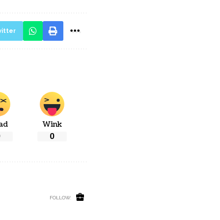
itter
ad
Wink
0
0
FOLLOW: