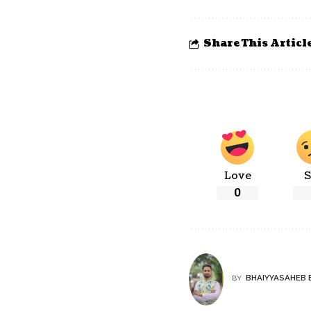
Share This Articl
Love
S
0
BHAIYYASAHEB 
BY