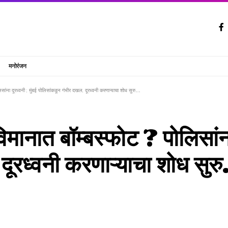
मनोरंजन
ोलिसांना दूरध्वनी ; मुंबई पोलिसांकडून गंभीर दखल, दूरध्वनी करणाऱ्याचा शोध सुरु……
 विमानात बॉम्बस्फोट ? पोलिसांना
दूरध्वनी करणाऱ्याचा शोध सु