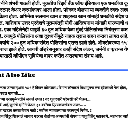
ध्वनीने शंभरी गाठली होती. नुकतीच रिझर्व बँक ऑफ इंडियाला एक धमकीचा दूर
ा कस्टमर केअर क्रमांकावर आला होता. फोनवर बोलणाऱ्या व्यक्तीने स्वतः 
केला होता. अभिनेता सलमान खान व शाहरुख खान यांनाही धमकीचे संदेश व दू
ेत. याशिवाय उत्तर प्रदेशचे मुख्यमंत्री योगी आदित्यनाथ
यांनाही मारण्याची 
ता. एका महिलेनेही यापूर्वी ३० हून अधिक वेळा मुंबई पोलिसांच्या नियंत्रण कक
. त्यामुळे पोलिसांना अशा दूरध्वनींमुळे नाहक त्रास सहन करावा लागत आहे. 
क्यांचे २०० हून अधिक संदेश पोलिसांना प्राप्त झाले होते. ऑक्टोबरच्या 
राप्त झाले होते. आयपी ॲड्रेसनुसार काही संदेश लंडन, जर्मनी व फ्रान्स ये
यासाठी व्हीपीएन सुविधेचा वापर करीत असल्याचा संशय आहे.
t Also Like
नला जाणारं एआय १७१ हे विमान कोसळलं ; विमान कोसळलं तिथं मुलगा लंच ब्रेकमध्ये गेला होता,
रडत म्हणाली…..
च्या ब्रशमुळे पतीचं लफडं उघड ; दर शुक्रवारी प्रेयसी घरी घेऊन…
ंची आई सुनांचे दागिने घेऊन ३० वर्षांच्या प्रियकरासोबत फरार…..
खटला करता येणार नाही ; सर्वोच्च न्यायालयाचा महत्त्वपूर्ण निर्णय. !
न सिंदूर शिकवले जाणार मदरसा बोर्डाच्या अध्यक्षांची घोषणा ; यापूर्वी हिंदू महाकाव्ये, महाभारत