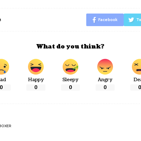
e
Facebook
Tw
What do you think?
ad
Happy
Sleepy
Angry
De
0
0
0
0
BOXER