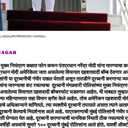
:1563143617886363755,t:23062514
 NAGAR
या मुख्य नियंत्रण कक्षात फोन करून पंतप्रधान नरेंद्र मोदी यांना मारण्याचा
रधान मोदी अमेरिकेला जात असलेल्या विमानात दहशतवादी बॉम्ब ठेवणार अ
सांनी या दूरध्वनीची गंभीर दखल घेतली असून तातडीने दूरध्वनी करणाऱ्या व्य
यांना मारण्याचा कट रचल्याचा दूऱध्वनी मंगळवारी पोलिसांच्या मुख्य नियंत्र
असलेल्या विमानात दहशवादी बॉम्बस्फोट घडवणार आहेत. मी याबद्दल तुम्हाला
ल्या महिन्याभरात सहा विमान क्रॅश केले आहेत. तोच अमेरिकन दहशवादी मोदीं
े अधिकाऱ्याने सांगितले. त्या व्यक्तीचे दूरध्वनी तपासले असता त्याने आत
 दूऱध्वनी केल्याचे निदर्शनास आले आहे. याप्रकरणाची मुंबई पोलिसांनी गंभ
िती घेण्यात येत आहे. दूरध्वनी करणाऱ्याची मानसिक स्थिती ठीक नसल्याचे प
ावर्षीही अफवांचे सुमारे १०० दूरध्वनी मुंबई पोलिसांना आले होते. यावर्षी ऑक