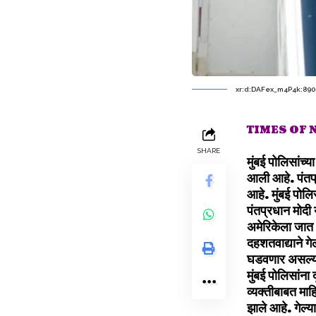
xr:d:DAFex_m4P4k:890,j
TIMES OF
SHARE
मुंबई पोलिसांच्
आली आहे. पंतप्
आहे. मुंबई पोलि
पंतप्रधान मोदी 
अमेरिकेला जात 
दहशतवाद्याने गे
घडवणार असल्याच
मुंबई पोलिसांना
व्यक्तीबाबत माह
झाले आहे. गेल्य