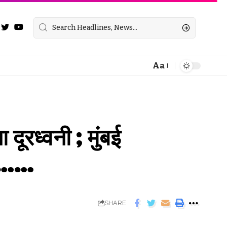
Aa
 दूरध्वनी ; मुंबई
रु……
SHARE