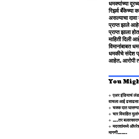
धमक्यांच्या दूर
रिझर्व बँकेच्य
असल्याचा दावा 
प्राप्त झाले आह
प्राप्त झाला हो
माहिती दिली आहे
विमानांबाबत धम
धमकीचे संदेश प्
आहेत. आरोपी त्
You Migh
एअर इंडियाचं लंड
वाचला आई ढसाढसा 
चक्क दात घासण्या
चार विवाहित मुला
….तर बलात्काराचा 
मदरशांमध्ये ऑपरेश
मागणी…….