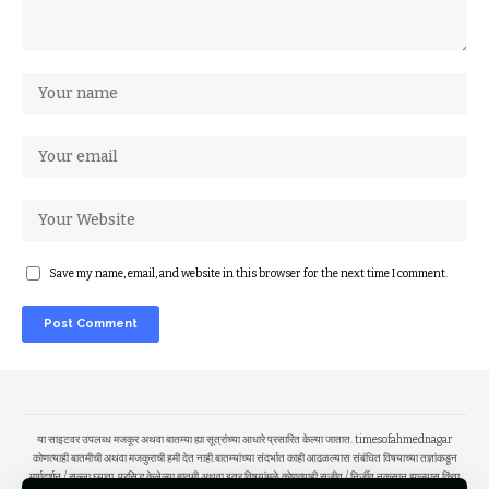
Save my name, email, and website in this browser for the next time I comment.
या साइटवर उपलब्ध मजकूर अथवा बातम्या ह्या सूत्रांच्या आधारे प्रसारित केल्या जातात. timesofahmednagar
कोणत्याही बातमीची अथवा मजकुराची हमी देत नाही.बातम्यांच्या संदर्भात काही आढळल्यास संबंधित विषयाच्या तज्ञांकडून
मार्गदर्शन / सल्ला घ्यावा. प्रसिद्ध केलेल्या बातमी अथवा इतर विषयांमुळे कोणत्याही सजीव / निर्जीव नुकसान झाल्यास किंवा