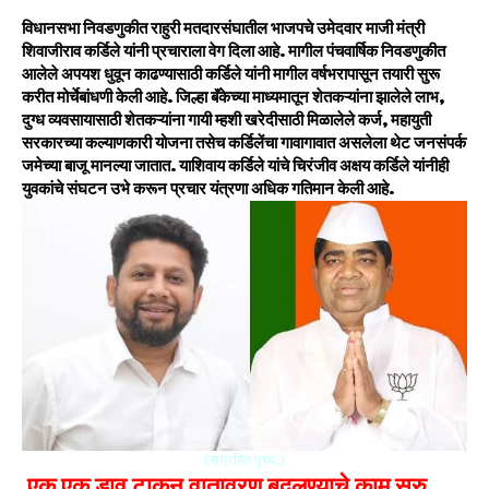
विधानसभा निवडणुकीत राहुरी मतदारसंघातील भाजपचे उमेदवार माजी मंत्री
शिवाजीराव कर्डिले यांनी प्रचाराला वेग दिला आहे. मागील पंचवार्षिक निवडणुकीत
आलेले अपयश धुवून काढण्यासाठी कर्डिले यांनी मागील वर्षभरापासून तयारी सुरू
करीत मोर्चेबांधणी केली आहे. जिल्हा बॅंकेच्या माध्यमातून शेतकऱ्यांना झालेले लाभ,
दुग्ध व्यवसायासाठी शेतकऱ्यांना गायी म्हशी खरेदीसाठी मिळालेले कर्ज, महायुती
सरकारच्या कल्याणकारी योजना तसेच कर्डिलेंचा गावागावात असलेला थेट जनसंपर्क
जमेच्या बाजू मानल्या जातात. याशिवाय कर्डिले यांचे चिरंजीव अक्षय कर्डिले यांनीही
युवकांचे संघटन उभे करून प्रचार यंत्रणा अधिक गतिमान केली आहे.
(संग्रहित दृश्य.)
एक एक डाव टाकून वातावरण बदलण्याचे काम सुरु….