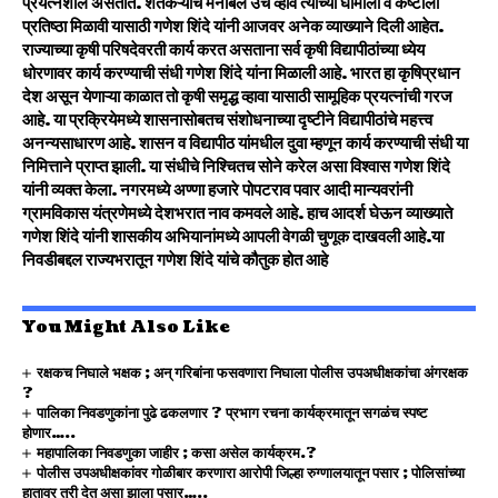
प्रयत्नशील असतात. शेतकऱ्यांचे मनोबल उंच व्हावे त्यांच्या घामाला व कष्टाला
प्रतिष्ठा मिळावी यासाठी गणेश शिंदे यांनी आजवर अनेक व्याख्याने दिली आहेत.
राज्याच्या कृषी परिषदेवरती कार्य करत असताना सर्व कृषी विद्यापीठांच्या ध्येय
धोरणावर कार्य करण्याची संधी गणेश शिंदे यांना मिळाली आहे. भारत हा कृषिप्रधान
देश असून येणाऱ्या काळात तो कृषी समृद्ध व्हावा यासाठी सामूहिक प्रयत्नांची गरज
आहे. या प्रक्रियेमध्ये शासनासोबतच संशोधनाच्या दृष्टीने विद्यापीठांचे महत्त्व
अनन्यसाधारण आहे. शासन व विद्यापीठ यांमधील दुवा म्हणून कार्य करण्याची संधी या
निमित्ताने प्राप्त झाली. या संधीचे निश्चितच सोने करेल असा विश्वास गणेश शिंदे
यांनी व्यक्त केला.
नगरमध्ये अण्णा हजारे पोपटराव पवार आदी मान्यवरांनी
ग्रामविकास यंत्रणेमध्ये देशभरात नाव कमवले आहे. हाच आदर्श घेऊन व्याख्याते
गणेश शिंदे यांनी शासकीय अभियानांमध्ये आपली वेगळी चुणूक दाखवली आहे.
या
निवडीबद्दल राज्यभरातून गणेश शिंदे यांचे कौतुक होत आहे
You Might Also Like
रक्षकच निघाले भक्षक ; अन् गरिबांना फसवणारा निघाला पोलीस उपअधीक्षकांचा अंगरक्षक
?
पालिका निवडणुकांना पुढे ढकलणार ? प्रभाग रचना कार्यक्रमातून सगळंच स्पष्ट
होणार…..
महापालिका निवडणुका जाहीर ; कसा असेल कार्यक्रम.?
पोलीस उपअधीक्षकांवर गोळीबार करणारा आरोपी जिल्हा रुग्णालयातून पसार ; पोलिसांच्या
हातावर तुरी देत असा झाला पसार…..