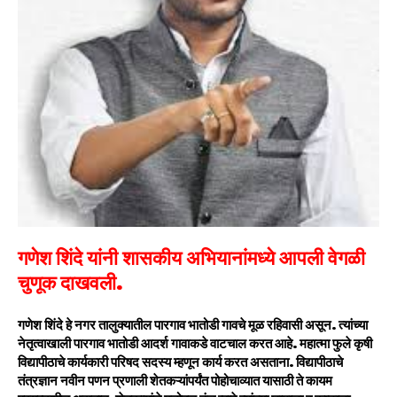
गणेश शिंदे यांनी शासकीय अभियानांमध्ये आपली वेगळी
चुणूक दाखवली.
गणेश शिंदे हे नगर तालुक्यातील पारगाव भातोडी गावचे मूळ रहिवासी असून. त्यांच्या
नेतृत्वाखाली पारगाव भातोडी आदर्श गावाकडे वाटचाल करत आहे. महात्मा फुले कृषी
विद्यापीठाचे कार्यकारी परिषद सदस्य म्हणून कार्य करत असताना. विद्यापीठाचे
तंत्रज्ञान नवीन पणन प्रणाली शेतकऱ्यांपर्यंत पोहोचाव्यात यासाठी ते कायम