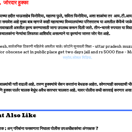
ा , जोरदार हुक्का
याच्या हद्दीत भाऊसाहेब फिरोदिया, महात्मा फुले, सविता फिरोदिया, अशा शाळांचा तर आय.टी.आ
ा समावेश आहे मुख्य बाब म्हणजे काही महत्वाच्या विध्यालयांच्या परिसरातच या अश्लील कॅफेंचे जाळे
 नावाखाली अश्लील कृत्य करण्यासाठी जागा उपलब्ध करून दिली जाते. तीन-चारशे रुपयात या विद्या
ेचालकांना नेत्यांचा लिफाफा आशिर्वाद असल्याने या कृत्यांना जास्त जोर येत आहे.
स्त्रोत.सोशल मिडिया.
ाळ्यांची गती वाढली आहे. तरुण हुक्क्यांचे सेवन करतांना बेधडक आहेत. कोणत्याही कायद्याची भीत
ि हुक्का पार्लर चालक बेधुंध अवैध कारभार चालवत आहे. यावर पोलीस कधी कारवाई करणार असा
t Also Like
्षक ; अन् गरिबांना फसवणारा निघाला पोलीस उपअधीक्षकांचा अंगरक्षक ?