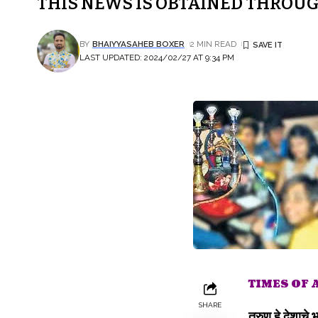
THIS NEWS IS OBTAINED THROUG
BY
BHAIYYASAHEB BOXER
2 MIN READ
LAST UPDATED: 2024/02/27 AT 9:34 PM
TIMES OF
SHARE
तरुण हे देशाचे 