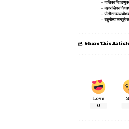
पालिका निवडणुका
महापालिका निवडण
पोलीस उपअधीक्षका
राहुरीच्या तनपु
Share This Articl
Love
S
0