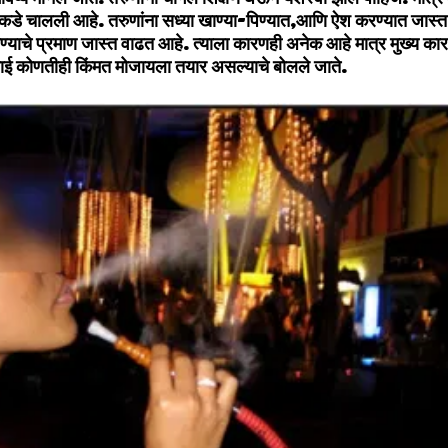
लीकडे चालली आहे. तरुणांना सध्या खाण्या-पिण्यात,आणि ऐश करण्यात जास
वळण्याचे प्रमाण जास्त वाढत आहे. त्याला कारणही अनेक आहे मात्र मुख्य का
णाई कोणतीही किंमत मोजायला तयार असल्याचे बोलले जाते.