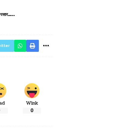
ला पसार…..
itter
ad
Wink
0
0