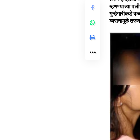
म्हणण्याच्या प
गुन्हेगारीकडे 
व्यसनामुळे तरु