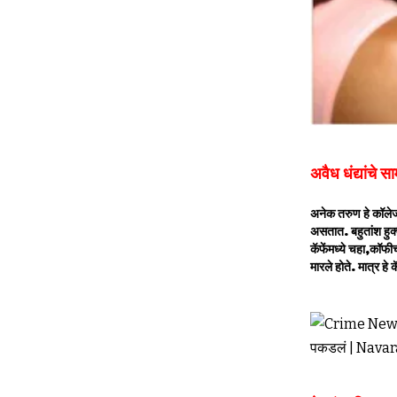
अवैध धंद्यांचे 
अनेक तरुण हे कॉलेजच
असतात. बहुतांश हुक्क
कॅफेंमध्ये चहा,कॉफीच
मारले होते. मात्र हे 