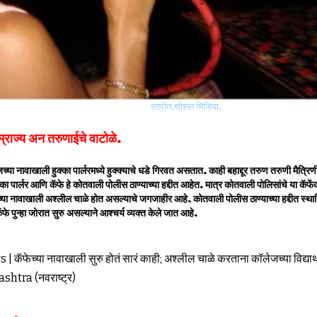
स्त्रोत.सोशल मिडिया.
साम्राज्य अन तरुणाईचे वाटोळे.
्या नावाखाली हुक्का पार्लरमध्ये हुक्क्याचे धडे गिरवत असतात. काही बहाद्दूर तरुण तरुणी मैत्
ा पार्लर आणि कॅफे हे कोतवाली पोलीस ठाण्याच्या हद्दीत आहेत. मात्र कोतवाली पोलिसांचे या कॅफेंकड
्या नावाखाली अश्लील चाळे होत असल्याचे जगजाहीर आहे. कोतवाली पोलीस ठाण्याच्या हद्दीत स्थानिक ग
कॅफे पुन्हा जोरात सुरु असल्याने आश्चर्य व्यक्त केले जात आहे.