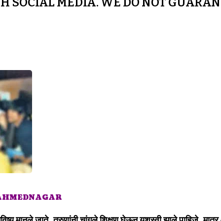
H SOCIAL MEDIA. WE DO NOT GUARAN
 AHMEDNAGAR
भविष्य मानले जाते. तरुणांनी चांगले शिक्षण घेऊन यशस्वी झाले पाहिजे. मा