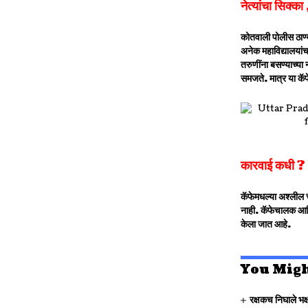
नेत्यांचा सिक्क
कोतवाली पोलीस ठाण्
अनेक महाविद्यालयांच
तरुणींना बसण्याच्या
समजते. मात्र या कॅफ
कारवाई कधी ?
कॅफेमधल्या अश्लील च
नाही. कॅफेचालक आण
केला जात आहे.
You Migh
रक्षकच निघाले भक