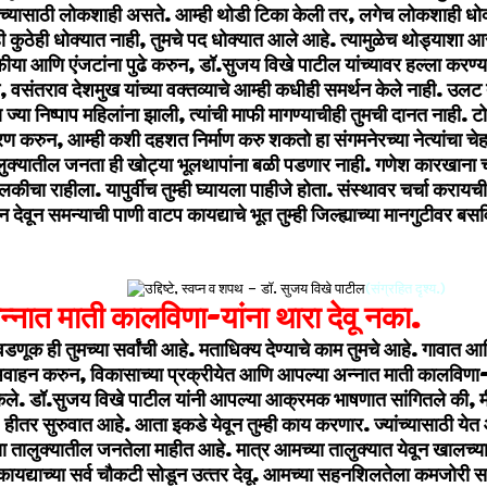
मच्‍यासाठी लोकशाही असते. आम्‍ही थोडी टिका केली तर, लगेच लोकशाही धो
ुठेही धोक्‍यात नाही, तुमचे पद धोक्‍यात आले आहे. त्‍यामुळेच थोड्याशा आरोपा
या आणि एंजटांना पुढे करुन, डॉ.सुजय विखे पाटील यांच्‍यावर हल्‍ला करण्‍य
, वसंतराव देशमुख यांच्‍या वक्‍तव्‍याचे आम्‍ही कधीही समर्थन केले नाही. उलट त
्‍या निष्‍पाप महिलांना झाली, त्‍यांची माफी मागण्‍याचीही तुमची दानत नाही. ट
करुन, आम्‍ही कशी दहशत निर्माण करु शकतो हा संगमनेरच्‍या नेत्‍यांचा चे
लुक्‍यातील जनता ही खोट्या भूलथापांना बळी पडणार नाही. गणेश कारखाना च
ालकीचा राहीला. यापुर्वीच तुम्‍ही घ्‍यायला पाहीजे होता. संस्‍थावर चर्चा क
वून समन्‍याची पाणी वाटप कायद्याचे भूत तुम्‍ही जिल्‍ह्याच्‍या मानगुटीवर बसव
(संग्रहित दृश्य.)
न्‍नात माती कालविणा-यांना थारा देवू नका.
ूक ही तुमच्‍या सर्वांची आहे. मताधिक्‍य देण्‍याचे काम तुमचे आहे. गावात आणि
ाहन करुन, विकासाच्‍या प्रक्रीयेत आणि आपल्‍या अन्‍नात माती कालविणा-य
केले.
डॉ.सुजय विखे पाटील यांनी आपल्‍या आक्रमक भाषणात सांगितले की, मी चा
हीतर सुरुवात आहे. आता इकडे येवून तुम्‍ही काय करणार. ज्‍यांच्‍यासाठी येत 
या तालुक्‍यातील जनतेला माहीत आहे. मात्र आमच्‍या तालुक्यात येवून खालच्
कायद्याच्‍या सर्व चौकटी सोडून उत्‍तर देवू. आमच्‍या सहनशिलतेला कमजोरी