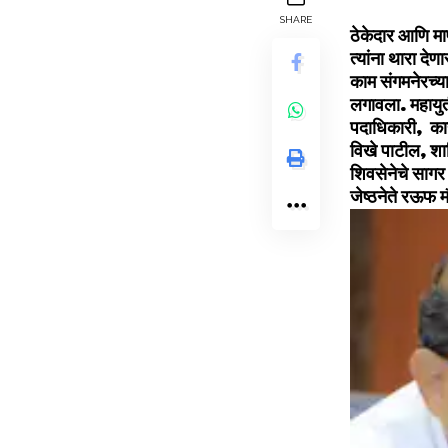
SHARE
ठेकेदार आणि मा
त्‍यांना थारा दे
काम संगमनेरच्‍य
लगावला. महायुती
पदाधिकारी, कार्
विखे पाटील, शालि
शिवसेनेचे सागर
जेष्ठनेते रऊफ म