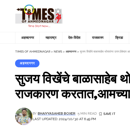
अहमदनगर
महाराष्ट्र
देश-विदेश
राजकारण
क्रिडा
TIMES OF AHMEDNAGAR
>
NEWS
>
अहमदनगर
>
सुजय विखेंचे बाळासाहेब थोरातांना उत्तर.ठेकेदा
अहमदनगर
सुजय विखेंचे बाळासाहेब थो
राजकारण करतात,आमच्‍य
BY
BHAIYYASAHEB BOXER
5 MIN READ
LAST UPDATED: 2024/10/30 AT 6:49 PM