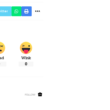
itter
ad
Wink
0
0
FOLLOW: