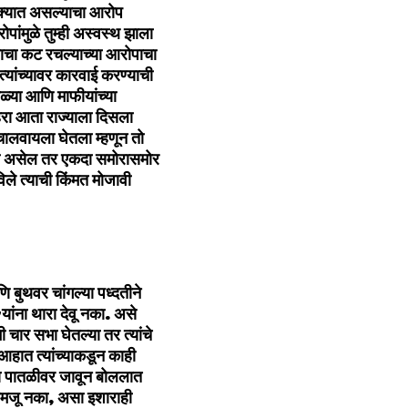
क्‍यात असल्‍याचा आरोप
ंमुळे तुम्‍ही अस्‍वस्‍थ झाला
ाचा कट रचल्‍याच्‍या आरोपाचा
्‍यांच्‍यावर कारवाई करण्‍याची
ोळ्या आणि माफीयांच्‍या
हरा आता राज्‍याला दिसला
ालवायला घेतला म्‍हणून तो
रायची असेल तर एकदा समोरासमोर
िले त्‍याची किंमत मोजावी
 बुथवर चांगल्‍या पध्‍दतीने
ांना थारा देवू नका. असे
र सभा घेतल्‍या तर त्‍यांचे
आहात त्‍यांच्‍याकडून काही
‍या पातळीवर जावून बोललात
 समजू नका, असा इशाराही