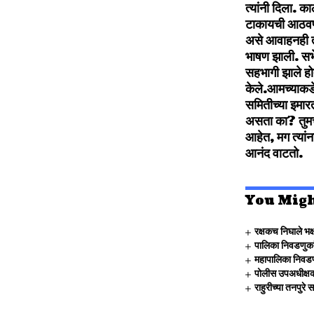
त्‍यांनी दिला. 
टाकायची आठवण रा
असे आवाहनही त्‍
भाषण झाली. सभेप
सहभागी झाले होते
केले.आमच्‍याकड
समितीच्‍या इमार
असता का? तुमचे
आहेत, मग त्‍यां
आनंद वाटतो.
You Migh
रक्षकच निघाले भक
पालिका निवडणुका
महापालिका निवडण
पोलीस उपअधीक्षका
राहुरीच्या तनपु