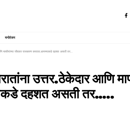
मनोरंजन
र आणि माफीयांच्‍या जीवावर राजकारण करतात,आमच्‍याकडे दहशत असती तर…..
रातांना उत्तर.ठेकेदार आणि माफ
ाकडे दहशत असती तर…..