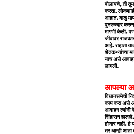
बोलायचे, ती तु
करता. लोकशाही क
आहात. वाळु माफी
पुनरुच्‍चार करुन
मागणी केली. पण ज
जीवावर राजकारण 
आहे. राहाता ता
शेतक-यांच्‍या म
याच असे आवाहन दे
लागली.
आपल्‍या अ
विधानसभेची निवडण
काम करा असे अव
आवाहन त्‍यांनी 
सिंहासन हालले, 
होणार नाही. हे 
तर आम्‍ही आता 