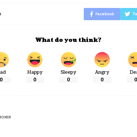
e
Facebook
Tw
What do you think?
ad
Happy
Sleepy
Angry
De
0
0
0
0
BOXER