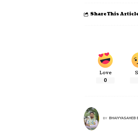
Share This Articl
Love
S
0
BHAIYYASAHEB 
BY