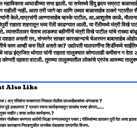
काल महाविकास आघाडीच्‍या सभा झाली. या सभेमध्‍ये हिंदु हृदय सम्राट बाळासा
हीली नाही. आता तरी जागे व्‍हा आणि उध्‍दव बाळासाहेब ठाकरे गटातील सैनिका
यांनी केले.
याप्रसंगी आण्‍णासाहेब म्‍हस्‍के पाटील, आ.आशुतोष काळे, मौलाना
ुर्वी राहाता शहरातून भव्‍य रॅली काढण्‍यात आली. या रॅलीमध्‍ये मंत्री विखे 
. व्‍यासपीठावर येताच लाडक्‍या बहीणींनी मंत्री विखे पाटील यांचे राख्‍या बांधून 
े दशहत असती तर, संगमनेर साखर कारखान्‍याचे चेअरमन बाबासाहेब ओहोळ य
तीचे काम आम्‍ही करु दिले असते का? उद्योपती मालपाणींना शिर्डीमध्‍ये साईति
 भाऊ इंद्रजित थोरात यांनी राहाता तालुक्‍यात कोणालाही कमीशन न देता २०
ना कोणती दहशत वाटली. तुमच्‍या तालुक्‍यातील लोकांचे प्रपंच आमच्‍या तालुक
t Also Like
्षक ; अन् गरिबांना फसवणारा निघाला पोलीस उपअधीक्षकांचा अंगरक्षक ?
ंना पुढे ढकलणार ? प्रभाग रचना कार्यक्रमातून सगळंच स्पष्ट होणार…..
ुका जाहीर ; कसा असेल कार्यक्रम.?
ंवर गोळीबार करणारा आरोपी जिल्हा रुग्णालयातून पसार ; पोलिसांच्या हातावर तुरी देत असा झा
रे साखर कारखाना निवडणुकीत जनसेवा मंडळाचा दणदणीत विजय.