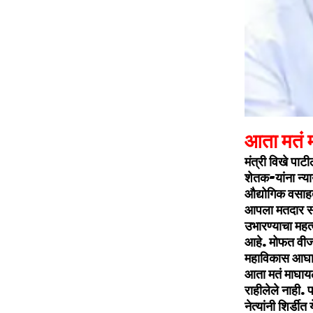
आता मतं मा
मंत्री विखे पाट
शेतक-यांना न्‍य
औद्योगिक वसाहत
आपला मतदार संघच न
उभारण्‍याचा महत
आहे. मोफत वीज द
महाविकास आघाडीच
आता मतं माघायल
राहीलेले नाही. 
नेत्‍यांनी शिर्डी