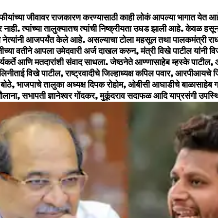
फीयांच्‍या जीवावर राजकारण करण्‍यासाठी काही लोकं आपल्‍या भागात येत आ
णार नाही. त्‍यांच्‍या तालुक्‍यातच त्‍यांची निष्‍क्रीयता उघड झाली आहे. केवळ 
ा नेत्‍यांनी आजपर्यंत केले आहे. असल्‍याचा टोला महसूल तथा पालकमंत्री राधा
च्‍या वतीने आपला उमेदवारी अर्ज दाखल करुन, मंत्री विखे पाटील यांनी विजय
यकर्ते आणि मतदारांशी संवाद साधला. जेष्‍ठनेते आण्‍णासाहेब म्‍हस्‍के पाट
नीताई विखे पाटील, राष्‍ट्रवादीचे जिल्‍हाध्‍यक्ष कपिल पवार, आरपीआयचे जिल्‍ह
 बोठे, भाजपाचे तालुका अध्‍यक्ष दिपक रोहोम, ओबीसी आघाडीचे बाळासाहेब 
ौलाना, सभापती ज्ञानेश्‍वर गोंदकर, मुकूंदराव सदाफळ आदि याप्रसंगी उपस्थ