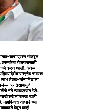
शेतक-यांचा प्रश्‍न सोडवून
. तरुणांच्‍या रोजगारासाठी
ची कामे करता आली. केवळ
ल्‍यादेवींचे राष्‍ट्रीय स्‍मारक
ोठा लाभ शेतक-यांना मिळाला
ेल्‍या प्रतिसादामुळे
चे नेते न्‍यायालयात गेले.
आघाडीकडे सांगायला काही
आहे. महाविकास आघाडीच्‍या
 आमच्‍याकडे येवून काही