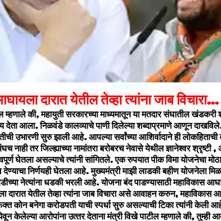
(संग्रहित दृश्य.)
घायला दारात येतील तेव्‍हा त्‍यांना जाब विचारा…
ील म्‍हणाले की, महायुती सरकारच्‍या माध्‍यमातून या मतदार संघातील खंडकरी 
ाय देता आला. निळवंडे कालव्‍याचे पाणी दिलेल्‍या शब्‍दाप्रमाणे आणून दाखविले
ीची उभारणी सुरु झाली आहे. आपल्‍या सर्वांच्‍या आशिर्वादाने ही लोकहिता
ाही तर जिल्‍ह्याच्‍या नामांतरा बरोबरच नेवासे येथील ज्ञानेश्‍वर श्रृष्टी , अहि
्‍वपूर्ण घेतला असल्‍याचे त्‍यांनी सांगितले. एक रुपयात पीक विमा योजनेचा म
ेण्‍याचा निर्णयही घेतला आहे. मुख्‍यमंत्री माझी लाडकी बहीण योजनेला मिळाल
्‍या नेत्‍यांना धडकी भरली आहे. योजना बंद पाडण्‍यासाठी महाविकास आघाडी
ा दारात येतील तेव्‍हा त्‍यांना जाब विचारा असे आवाहन करुन, महाविकास 
फक्‍त कोन बनेगा करोडपती याची स्‍पर्धा सुरु असल्‍याची टिका त्‍यांनी केली 
त येवून केलेल्‍या आरोपांना उत्‍तर देताना मंत्री विखे पाटील म्‍हणाले की, तुम्‍ही