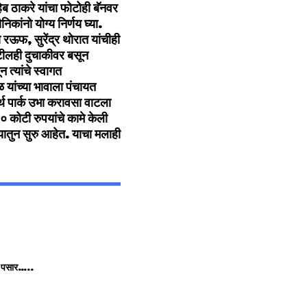
हेब ठाकरे यांचा फोटोही बॅनवर
ंनो योग्‍य निर्णय घ्‍या.
 रऊफ, सुरेंद्र थोरात यांचीही
पाटीलही दुचाकीवर बसून
त्‍यांचे स्‍वागत
ांच्‍या भावाला पंचायत
र्थ पार्क उभा करावसा वाटला
 कोटी रुपयांचे कामे केली
्‍यातुन सुरु आहेत. याचा मलाही
ला पसार…..