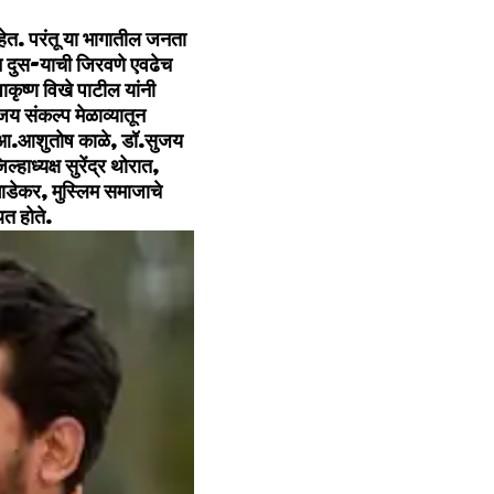
हेत. परंतू या भागातील जनता
हसून दुस-याची जिरवणे एवढेच
कृष्‍ण विखे पाटील यांनी
 संकल्‍प मेळाव्‍यातून
ील, आ.आशुतोष काळे, डॉ.सुजय
ाध्‍यक्ष सुरेंद्र थोरात,
गाडेकर, मुस्लिम समाजाचे
ित होते.