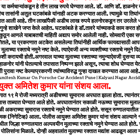
या कर्मचाऱ्यांकडून हे तीन लाख रुपये घेण्यात आले. डॉ. आणि डॉ. हाळनोर
च तासांनी अतुल घटकांबळे यांनाही अटक करण्यात आली. त्यामुळे या तिघांना
यात आली आहे. तीन लाखांपैकी अडीच लाख रुपये हलनोरकडून तर उरलेले ५
न्हे शाखेने जप्त केले आहेत. घटकांबळे हे डॉ.तावरे यांच्याकडे काम करत हो
 कुठून आणले याबाबतची माहिती अद्याप समोर आलेली नाही. सोमवारी एका सर
गितले, या प्रकरणात अटकेत असलेल्या तिघांनीही आर्थिक फायद्यासाठी आपल
ाच्या रक्ताचे नमुने नष्ट केले. त्याऐवजी अन्य व्यक्तीच्या रक्ताचे नमुने दिले
शी करायची होती.
अगरवाल याच्या मुलाच्या रक्ताच्या नमुन्याऐवजी दुसऱ्या व्
ाळनोर यांनी घेतल्याचे तपासात निष्पन्न झाले असून, त्याचा शोध घेण्यात य
 पुरावा नष्ट केल्याप्रकरणी त्यांच्याविरुद्ध गुन्हा दाखल करण्यात आला आहे.
ुक्त अमितेश कुमार यांना संशय आला.
ात १९ मे रोजी मध्यरात्री अडीचच्या सुमारास अपघात झाला होता. त्यानंत
ास ताब्यात घेण्यात आले होते. अपघातानंतर सकाळी नऊच्या सुमारास मुलाल
ी अकराच्या सुमारास रक्ताचे नमुने घेण्यात आले होते. ससून रुग्णालयाती
क (निगेटिव्ह) आला. पोलीस आयुक्त अमितेश कुमार यांना संशय आल्याने १
थील जिल्हा रुग्णालयात अल्पवयीन मुलाच्या रक्ताचे नमुने घेण्यात आले होते. 
 पोलिसांना मिळाले. दोन्ही अहवालांत मुलाच्या रक्तात मद्यांश आढळून आला 