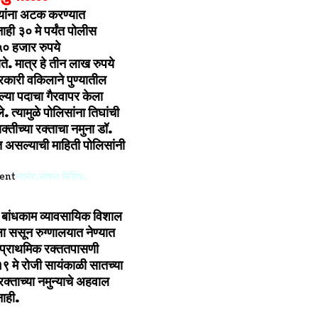
 यांना अटक करण्यात
ही ३० मे पर्यंत पोलीस
० हजार रुपये
ते. मात्र हे तीन लाख रुपये
कारी वकिलाने पुण्यातील
्या पदाचा गैरवापर केला
. त्यामुळे पोलिसांना तिघांची
यक्तीच्या रक्ताचा नमुना डॉ.
ेत असल्याची माहिती पोलिसांनी
स्त्रोत.सोशल मिडिया.
र बांधकाम व्यावसायिक विशाल
ा ससून रुग्णालयात नेण्यात
ल प्राथमिक रक्ततपासणी
९ मे रोजी सायंकाळी सातच्या
रक्ताच्या नमुन्याचे अहवाल
नाही.