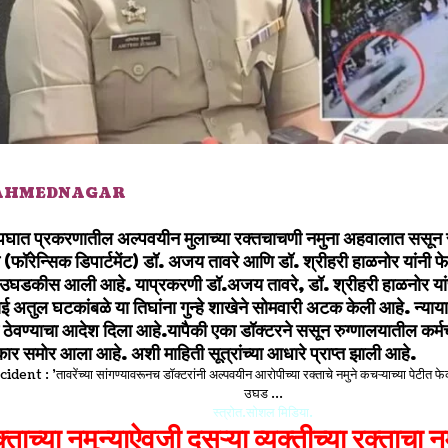
 AHMEDNAGAR
घात प्रकरणातील अल्पवयीन मुलाच्या रक्तचाचणी नमुना अहवालात ससून रु
े (फॉरेन्सिक डिपार्टमेंट) डॉ. अजय तावरे आणि डॉ. श्रीहरी हाळनोर यांनी
त उघडकीस आली आहे. याप्रकरणी डॉ.
अजय
तावरे,
डॉ. श्रीहरी
हाळनोर या
 अतुल घटकांबळे या तिघांना गुन्हे शाखेने सोमवारी अटक केली आहे. न्यायाल
ेवण्याचा आदेश दिला आहे.यापैकी एका डॉक्टरने ससून रुग्णालयातील कर्म
कार समोर आला आहे. अशी माहिती सूत्रांच्या आधारे प्राप्त झाली आहे.
स्त्रोत.सोशल मिडिया.
क्ताच्या नमुन्याऐवजी दुसऱ्या व्यक्तीच्या रक्ताचा