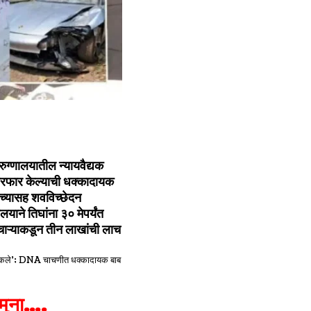
ग्णालयातील न्यायवैद्यक
 फेरफार केल्याची धक्कादायक
ंच्यासह शवविच्छेदन
याने तिघांना ३० मेपर्यंत
चाऱ्याकडून तीन लाखांची लाच
 नमुना….