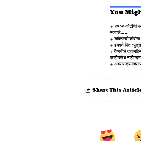
You Migh
२५०० कोटींची फसव
म्हणाले…..
डॉक्टरची कोरोना
हगवणे पिता-पुत्
वैष्णवीचं दहा महि
काही संबंध नाही म
अभ्यासक्रमाच्या प्
Share This Articl