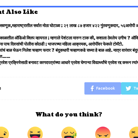
t Also Like
णूक,महाराष्ट्रातील सर्वात मोठा घोटाळा ; २९ लाख ८७ हजार ४२२ गुंतवणूकदार, ५६आरोपी अन् 
 काळातील ऑडिओ क्लिप व्हायरल ; म्हणाले पेशंटला मारुन टाक की, कशाला ठेवलेय उगीच ? ऑक
रास पाच दिवसांची पोलीस कोठडी ; भाजपच्या महिला आक्रमक, आरोपींवर फेकले टोमॅटो.
न्यांचं बाळ घेऊन निलेश चव्हाण फरार ? बंदूकधारी चव्हाणकडे सध्या हे बाळ आहे. मात्र वारंवार ब
्हणत……
रवेश प्रक्रियेसाठी बनावट कागदपत्रांच्या आधारे प्रवेश घेणाऱ्या विद्यार्थ्यांचे प्रवेश रद्द करून त्य
e
Facebook
Tw
What do you think?