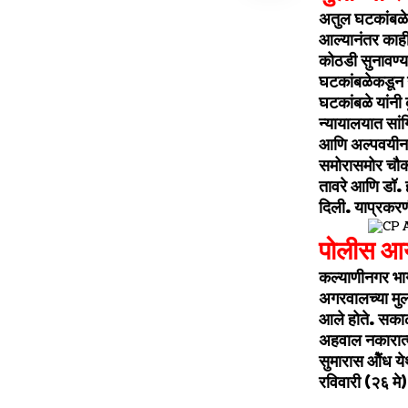
अतुल घटकांबळे 
आल्यानंतर काही
कोठडी सुनावण्
घटकांबळेकडून गु
घटकांबळे यांनी
न्यायालयात सां
आणि अल्पवयीन मुल
समोरासमोर चौक
तावरे आणि डॉ. ह
दिली. याप्रकरणी
पोलीस आय
कल्याणीनगर भाग
अगरवालच्या मुल
आले होते. सकाळ
अहवाल नकारात्म
सुमारास ओैंध ये
रविवारी (२६ मे)