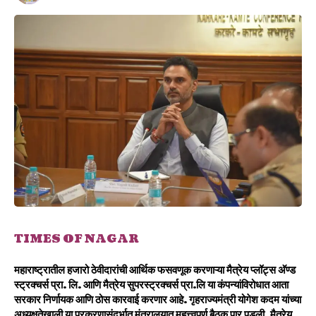
TIMES OF NAGAR
महाराष्ट्रातील हजारो ठेवीदारांची आर्थिक फसवणूक करणाऱ्या मैत्रेय प्लॉट्स अ‍ॅण्ड
स्ट्रक्चर्स प्रा. लि. आणि मैत्रेय सुपरस्ट्रक्चर्स प्रा.लि या कंपन्यांविरोधात आता
सरकार निर्णायक आणि ठोस कारवाई करणार आहे. गृहराज्यमंत्री योगेश कदम यांच्या
अध्यक्षतेखाली या प्रकरणासंदर्भात मंत्रालयात महत्त्वपूर्ण बैठक पार पडली. मैत्रेय