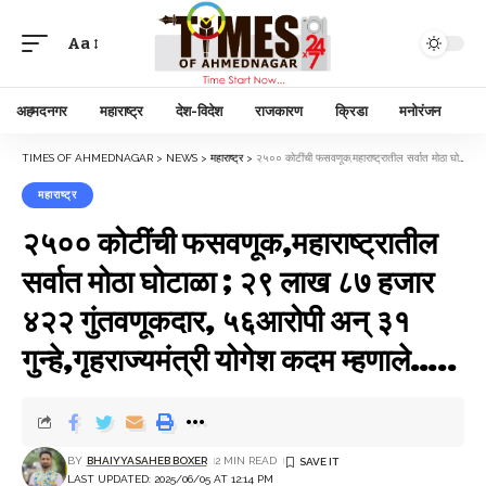
Aa
अहमदनगर
महाराष्ट्र
देश-विदेश
राजकारण
क्रिडा
मनोरंजन
TIMES OF AHMEDNAGAR
>
NEWS
>
महाराष्ट्र
>
२५०० कोटींची फसवणूक,महाराष्ट्रातील सर्वात मोठा घोटाळा ; २९ लाख ८७ हजार ४२२ गुंतवणूकदार, ५६आरोपी अन् ३१ गुन्हे,गृहराज्यमंत्री योगेश कदम म्हणाले…..
महाराष्ट्र
२५०० कोटींची फसवणूक,महाराष्ट्रातील
सर्वात मोठा घोटाळा ; २९ लाख ८७ हजार
४२२ गुंतवणूकदार, ५६आरोपी अन् ३१
गुन्हे,गृहराज्यमंत्री योगेश कदम म्हणाले…..
BY
BHAIYYASAHEB BOXER
2 MIN READ
LAST UPDATED: 2025/06/05 AT 12:14 PM