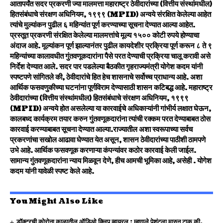
आतापर्यंत सदर प्रकरणी ज्या मालमत्ता महाराष्ट्र ठेवीदारांच्या (वित्तीय संस्थांमधील)
हितसंबंधाचे संरक्षण अधिनियम, १९९९ (MPID) अन्वये संरक्षित केलेल्या आहेत
त्यांचे मुल्यांकन पुढील ६ महिन्यांत पूर्ण करण्याच्या सूचना देण्यात आल्या आहेत.
प्रस्तूत प्रकरणी संरक्षित केलेल्या मालमत्तांचे मूल्य १५०० कोटी रुपये होण्याचा
अंदाज आहे. मूल्यांकन पूर्ण झाल्यानंतर पुढील कायदेशीर प्रक्रिया पूर्ण करून ८ ते ९
महिन्यांच्या कालावधीत गुंतवणूकदारांना पैसे परत देण्याची प्रक्रिया चालू करावी असे
निर्देश देण्यात आले. सदर पार पडलेल्या बैठकीत गृहराज्यमंत्री योगेश कदम यांनी
स्पष्टपणे सांगितले की, ठेवीदारांचे हित हेच शासनाचे सर्वोच्च प्राधान्य आहे. अशा
आर्थिक फसवणुकीच्या घटनांना पूर्णविराम देण्यासाठी शासन कटिबद्ध आहे. महाराष्ट्र
ठेवीदारांच्या (वित्तीय संस्थांमधील) हितसंबंधाचे संरक्षण अधिनियम, १९९९
(MPID) अन्वये होत असलेल्या या कारवाईचे अधिकाऱ्यांनी गांभीर्य लक्षात घेऊन,
कालबध्द कार्यक्रम तयार करुन गुंतवणूकदारांना त्यांची रक्कम परत देण्याबाबत ठोस
कारवाई करण्याबाबत सूचना देण्यात आल्या.राज्यातील अशा स्वरूपाच्या सर्वच
प्रकरणांचा सखोल आढावा घेण्यात येत असून, शासन ठेवीदारांच्या पाठीशी ठामपणे
उभे आहे. आर्थिक फसवणूक करणाऱ्या कंपन्यांवर कठोर कारवाई केली जाईल.
सामान्य गुंतवणूकदारांना न्याय मिळवून देणे, हीच आमची भूमिका आहे, असेही . योगेश
कदम यांनी यावेळी स्पष्ट केले आहे.
You Might Also Like
डॉक्टरची कोरोना काळातील ऑडिओ क्लिप व्हायरल ; म्हणाले पेशंटला मारुन टाक की,