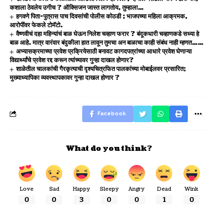
कशाला ठेवलेय उगीच ? ऑक्सिजन जास्त लागतोय, तुम्हाला…
हगवणे पिता-पुत्रास पाच दिवसांची पोलीस कोठडी ; भाजपच्या महिला आक्रमक,
आरोपींवर फेकले टोमॅटो.
वैष्णवीचं दहा महिन्यांचं बाळ घेऊन निलेश चव्हाण फरार ? बंदूकधारी चव्हाणकडे सध्या हे
बाळ आहे. मात्र वारंवार बंदुकीला हात लावून तुमचा अन बाळाचा काही संबंध नाही म्हणत……
अभ्यासक्रमाच्या प्रवेश प्रक्रियेसाठी बनावट कागदपत्रांच्या आधारे प्रवेश घेणाऱ्या
विद्यार्थ्यांचे प्रवेश रद्द करून त्यांच्यावर गुन्हा दाखल होणार?
शाळेतील चालकांची गैरकृत्याची दृश्यचित्रफित पालकांच्या मोबाईलवर प्रसारित;
मुख्याध्यापिका व्यवस्थापकावर गुन्हा दाखल होणार ?
Facebook
What do you think?
Love
Sad
Happy
Sleepy
Angry
Dead
Wink
0
0
3
0
0
1
0