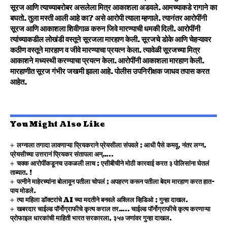
सूरज आणि त्याच्याबरोबर असलेला मित्र आकाशला अडवले. आमच्याकडे रागाने का
बघतो. तुला मस्ती आली आहे का? असे आरोपी त्याला म्हणाले. त्यानंतर आरोपींनी
सूरज आणि आकाशला शिवीगाळ करुन जिवे मारण्याची धमकी दिली. आरोपींनी
त्यांच्याकडील लोखंडी वस्तूने सूरजला मारहाण केली. सूरजचे डोके आणि चेहऱ्यावर
कठीण वस्तूने मारहाण व जीवे मारण्याचा प्रयत्न केला. त्यावेळी सूरजच्या मित्र
आकाशने मध्यस्थी करण्याचा प्रयत्न केला. आरोपींनी आकाशला मारहाण केली.
मारहाणीत सूरज गंभीर जखमी झाला आहे. पोलीस उपनिरीक्षक जाधव तपास करत
आहेत.
You Might Also Like
लग्नाला तगादा लावणाऱ्या प्रियकराने प्रेयसीला संपवले ; आधी पैसे कमवू, नंतर लग्न,
प्रेयसीच्या उत्तरानं प्रियकर संतापला अन्…..
चक्क आरोपींकडूनच उकळली लाच ; एसीबीचीने मोठी कारवाई करत ३ पोलिसांना घेतलं
ताब्यात. !
पत्नीने माहेरच्यांना बोलावून पतीला चोपलं ; अपहरण करून पतीला बेदम मारहाण करत हात-
पाय मोडले.
त्या महिला डॉक्टरांचे AI च्या मदतीने बनवले अश्लिल व्हिडिओ ; गुन्हा दाखल.
खबरदार चाईल्ड पॉर्नोग्राफीचे कृत्य कराल तर….. चाईल्ड पॉर्नोग्राफीचे कृत्य करणाऱ्या
प्रोफाइल धारकांची माहिती भारत सरकारला, ३५७ जणांवर गुन्हा दाखल.