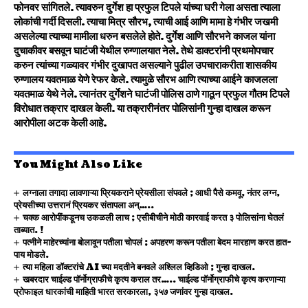
फोनवर सांगितले. त्यावरुन दुर्गेश हा प्रफुल टिपले यांच्या घरी गेला असता त्याला
लोकांची गर्दी दिसली. त्याचा मित्र सौरभ, त्याची आई आणि मामा हे गंभीर जखमी
असलेल्या त्याच्या मामीला धरुन बसलेले होते. दुर्गेश आणि सौरभने काजल यांना
दुचाकीवर बसवून घाटंजी येथील रुग्णालयात नेले. तेथे डाक्टरांनी प्रथमोपचार
करुन त्यांच्या गळ्यावर गंभीर दुखापत असल्याने पुढील उपचाराकरीता शासकीय
रुग्णालय यवतमाळ येणे रेफर केले. त्यामुळे सौरभ आणि त्याच्या आईने काजलला
यवतमाळ येथे नेले. त्यानंतर दुर्गेशने घाटंजी पोलिस ठाणे गाठून प्रफुल गौतम टिपले
विरोधात तक्रार दाखल केली. या तक्रारीनंतर पोलिसांनी गुन्हा दाखल करून
आरोपीला अटक केली आहे.
You Might Also Like
लग्नाला तगादा लावणाऱ्या प्रियकराने प्रेयसीला संपवले ; आधी पैसे कमवू, नंतर लग्न,
प्रेयसीच्या उत्तरानं प्रियकर संतापला अन्…..
चक्क आरोपींकडूनच उकळली लाच ; एसीबीचीने मोठी कारवाई करत ३ पोलिसांना घेतलं
ताब्यात. !
पत्नीने माहेरच्यांना बोलावून पतीला चोपलं ; अपहरण करून पतीला बेदम मारहाण करत हात-
पाय मोडले.
त्या महिला डॉक्टरांचे AI च्या मदतीने बनवले अश्लिल व्हिडिओ ; गुन्हा दाखल.
खबरदार चाईल्ड पॉर्नोग्राफीचे कृत्य कराल तर….. चाईल्ड पॉर्नोग्राफीचे कृत्य करणाऱ्या
प्रोफाइल धारकांची माहिती भारत सरकारला, ३५७ जणांवर गुन्हा दाखल.