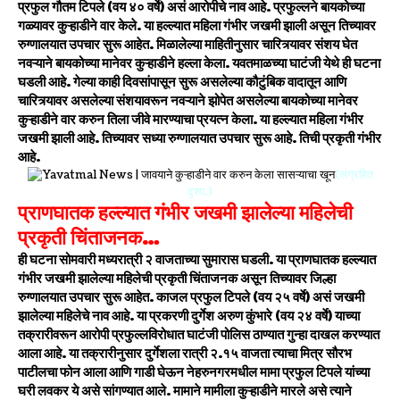
प्रफुल गौतम टिपले (वय ४० वर्षे) असं आरोपीचे नाव आहे. प्रफुल्लने बायकोच्या
गळ्यावर कुऱ्हाडीने वार केले. या हल्ल्यात महिला गंभीर जखमी झाली असून तिच्यावर
रुग्णालयात उपचार सुरू आहेत. मिळालेल्या माहितीनुसार चारित्र्यावर संशय घेत
नवऱ्याने बायकोच्या मानेवर कुऱ्हाडीने हल्ला केला. यवतमाळच्या घाटंजी येथे ही घटना
घडली आहे. गेल्या काही दिवसांपासून सुरू असलेल्या कौटुंबिक वादातून आणि
चारित्र्यावर असलेल्या संशयावरून नवऱ्याने झोपेत असलेल्या बायकोच्या मानेवर
कुऱ्हाडीने वार करुन तिला जीवे मारण्याचा प्रयत्न केला. या हल्ल्यात महिला गंभीर
जखमी झाली आहे. तिच्यावर सध्या रुग्णालयात उपचार सुरू आहे. तिची प्रकृती गंभीर
आहे.
(संग्रहित
दृश्य.)
प्राणघातक हल्ल्यात गंभीर जखमी झालेल्या महिलेची
प्रकृती चिंताजनक…
ही घटना सोमवारी मध्यरात्री २ वाजताच्या सुमारास घडली. या प्राणघातक हल्ल्यात
गंभीर जखमी झालेल्या महिलेची प्रकृती चिंताजनक असून तिच्यावर जिल्हा
रुग्णालयात उपचार सुरू आहेत. काजल प्रफुल टिपले (वय २५ वर्षे) असं जखमी
झालेल्या महिलेचे नाव आहे. या प्रकरणी दुर्गेश अरुण कुंभारे (वय २४ वर्षे) याच्या
तक्रारीवरून आरोपी प्रफुल्लविरोधात घाटंजी पोलिस ठाण्यात गुन्हा दाखल करण्यात
आला आहे. या तक्रारीनुसार दुर्गेशला रात्री २.१५ वाजता त्याचा मित्र सौरभ
पाटीलचा फोन आला आणि गाडी घेऊन नेहरुनगरमधील मामा प्रफुल टिपले यांच्या
घरी लवकर ये असे सांगण्यात आले. मामाने मामीला कुऱ्हाडीने मारले असे त्याने