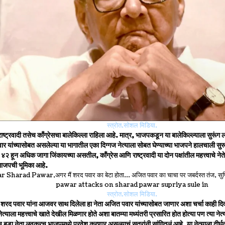
स्त्रोत.सोशल मिडिया.
 राष्ट्रवादी तसेच काँग्रेसचा बालेकिल्ला राहिला आहे. मात्र, भाजपकडून या बालेकिल्ल्याला सुरूं
वार यांच्यासोबत असलेल्या या भागातील एका दिग्गज नेत्याला सोबत घेण्याच्या भाजपने हालचाली सुरू
४२ हून अधिक जागा जिंकायच्या असतील, काँग्रेस आणि राष्ट्रवादी या दोन पक्षांतील महत्त्वाचे
भाजपची भूमिका आहे.
स्त्रोत.सोशल मिडिया.
त शरद पवार यांना आजवर साथ दिलेला हा नेता अजित पवार यांच्यासोबत जाणार अशा चर्चा काही दिवस
ेत्याला महत्त्वाचे खाते देखील मिळणार होते अशा बातम्या मध्यंतरी प्रसारित होत होत्या पण त्या नेत
 बडा नेता लवकरच भाजपमध्ये प्रवेश करणार असल्याचं सूत्रांनी सांगितलं आहे. या नेत्याला दीर्घक