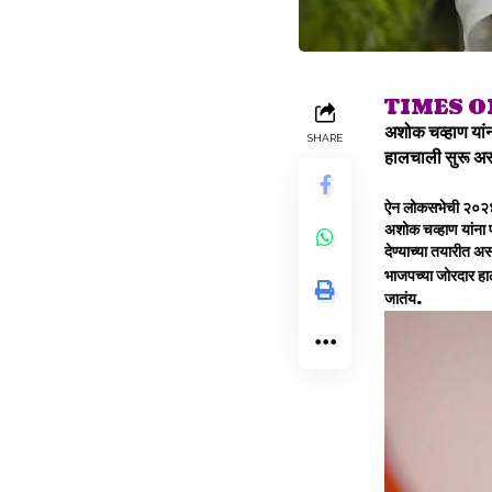
TIMES 
अशोक चव्हाण यांन
SHARE
हालचाली सुरू अस
ऐन लोकसभेची २०२४ च
अशोक चव्हाण यांना 
देण्याच्या तयारीत अ
भाजपच्या जोरदार हाल
जातंय.