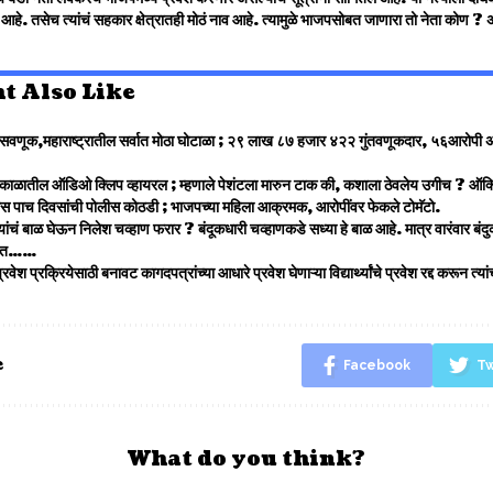
आहे. तसेच त्यांचं सहकार क्षेत्रातही मोठं नाव आहे. त्यामुळे भाजपसोबत जाणारा तो नेता कोण ? 
t Also Like
णूक,महाराष्ट्रातील सर्वात मोठा घोटाळा ; २९ लाख ८७ हजार ४२२ गुंतवणूकदार, ५६आरोपी अन् 
 काळातील ऑडिओ क्लिप व्हायरल ; म्हणाले पेशंटला मारुन टाक की, कशाला ठेवलेय उगीच ? ऑक
रास पाच दिवसांची पोलीस कोठडी ; भाजपच्या महिला आक्रमक, आरोपींवर फेकले टोमॅटो.
न्यांचं बाळ घेऊन निलेश चव्हाण फरार ? बंदूकधारी चव्हाणकडे सध्या हे बाळ आहे. मात्र वारंवार ब
्हणत……
रवेश प्रक्रियेसाठी बनावट कागदपत्रांच्या आधारे प्रवेश घेणाऱ्या विद्यार्थ्यांचे प्रवेश रद्द करून त्य
e
Facebook
Tw
What do you think?