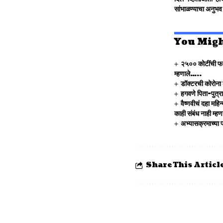
सांभाळण्याचा अनुभव 
You Migh
२५०० कोटींची फसव
म्हणाले…..
डॉक्टरची कोरोना
हगवणे पिता-पुत्
वैष्णवीचं दहा महि
काही संबंध नाही म
अभ्यासक्रमाच्या प्
Share This Articl