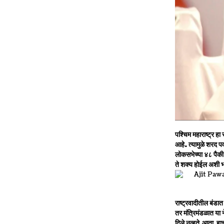
पश्चिम महाराष्ट्र हा
आहे. त्यामुळे शरद प
लोकसभेच्या ४८ पैकी 
ते शक्य होईल अशी 
राष्ट्रवादीतील बंडा
तर मंत्रिमंडळात या न
दिले नव्हते.आता हाच