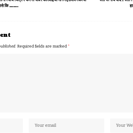
 असे कि …….
हा
ent
published.
Required fields are marked
*