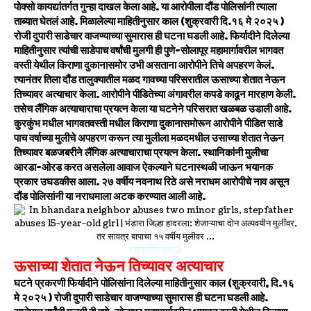
पोक्सो कायद्यांतर्गत गुन्हा दाखल केला आहे. या आरोपीला दौंड पोलिसांनी त्याला
ताब्यात घेतलं आहे. मिळालेल्या माहितीनुसार काल (शुक्रवारी दि.१६ मे २०२५ )
रोजी दुपारी साडेचार वाजण्याच्या सुमारास ही घटना घडली आहे. फिर्यादीने दिलेल्या
माहितीनुसार त्यांची साडेपाच वर्षांची मुलगी ही पुणे-सोलापूर महामार्गावरील भागवत
वस्ती येथील किराणा दुकानासमोर उभी असताना आरोपीने तिचे अपहरण केलं.
त्यानंतर तिला दौंड तालुक्यातील मळद गावच्या परिसरातील ऊसाच्या शेतात नेऊन
तिच्यावर अत्याचार केला. आरोपीने पीडितेच्या अंगावरील कपडे काढून मारहाण केली.
तसेच लैंगिक अत्याचाराचा प्रयत्न केला या घटनेने परिसरात खळबळ उडाली आहे.
कुरकुंभ मधील भागवतवस्ती मधील किराणा दुकानासमोरून आरोपीने पीडित साडे
पाच वर्षाच्या मुलीचे अपहरण करून त्या मुलीला मळदमधील उसाच्या शेतात नेऊन
तिच्यावर बळजबरीने लैंगिक अत्याचाराचा प्रयत्न केला. स्थानिकांनी मुलीचा
आरडा-ओरड करत असलेला आवाज ऐकल्याने घटनास्थळी जाऊन भयानक
प्रकार उघडकीस आला. २७ वर्षीय नवनाथ रिठे असे नराधम आरोपीचे नाव असून
दौंड पोलिसांनी या नराधमाला अटक करण्यात आली आहे.
(संग्रहित दृश्य.)
ऊसाच्या शेतात नेऊन तिच्यावर अत्याचार
घटने प्रकरणी फिर्यादीने पोलिसांना दिलेल्या माहितीनुसार काल (शुक्रवारी, दि.१६
मे २०२५ ) रोजी दुपारी साडेचार वाजण्याच्या सुमारास ही घटना घडली आहे.