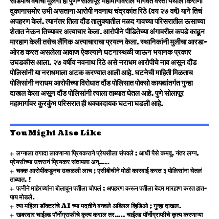
साडेपाच वर्षांची मुलगी ही पुणे-सोलापूर महामार्गावरील भागवत वस्ती येथील किराणा
दुकानासमोर उभी असताना आरोपी नवनाथ चंद्रकांत रिठे (वय २७ वर्ष) याने तिचं
अपहरण केलं. त्यानंतर तिला दौंड तालुक्यातील मळद गावच्या परिसरातील ऊसाच्या
शेतात नेऊन तिच्यावर अत्याचार केला. आरोपीने पीडितेच्या अंगावरील कपडे काढून
मारहाण केली तसेच लैंगिक अत्याचाराचा प्रयत्न केला. स्थानिकांनी मुलीचा आरडा-
ओरड करत असलेला आवाज ऐकल्याने घटनास्थळी जाऊन भयानक प्रकार
उघडकीस आला. २७ वर्षीय नवनाथ रिठे असे नराधम आरोपीचे नाव असून दौंड
पोलिसांनी या नराधमाला अटक करण्यात आली आहे. घटनेची माहिती मिळताच
पोलिसांनी नराधम आरोपीच्या विरोधात दौंड पोलिसात पोक्सो कायद्यांतर्गत गुन्हा
दाखल केला असून दौंड पोलिसांनी त्याला ताब्यात घेतल आहे. पुणे सोलापूर
महामार्गावर कुरकुंभ परिसरात ही धक्कादायक घटना घडली आहे.
You Might Also Like
लग्नाला तगादा लावणाऱ्या प्रियकराने प्रेयसीला संपवले ; आधी पैसे कमवू, नंतर लग्न,
प्रेयसीच्या उत्तरानं प्रियकर संतापला अन्…..
चक्क आरोपींकडूनच उकळली लाच ; एसीबीचीने मोठी कारवाई करत ३ पोलिसांना घेतलं
ताब्यात. !
पत्नीने माहेरच्यांना बोलावून पतीला चोपलं ; अपहरण करून पतीला बेदम मारहाण करत हात-
पाय मोडले.
त्या महिला डॉक्टरांचे AI च्या मदतीने बनवले अश्लिल व्हिडिओ ; गुन्हा दाखल.
खबरदार चाईल्ड पॉर्नोग्राफीचे कृत्य कराल तर….. चाईल्ड पॉर्नोग्राफीचे कृत्य करणाऱ्या