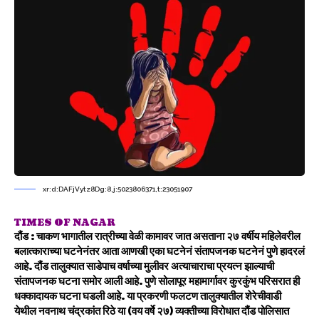
xr:d:DAFjVytz8Dg:8,j:5023806371,t:23051907
TIMES OF NAGAR
दौंड :
चाकण भागातील रात्रीच्या वेळी कामावर जात असताना २७ वर्षीय महिलेवरील
बलात्काराच्या घटनेनंतर आता आणखी एका घटनेनं संतापजनक घटनेनं पुणे हादरलं
आहे. दौंड तालुक्यात साडेपाच वर्षाच्या मुलीवर अत्याचाराचा प्रयत्न झाल्याची
संतापजनक घटना समोर आली आहे. पुणे सोलापूर महामार्गावर कुरकुंभ परिसरात ही
धक्कादायक घटना घडली आहे. या प्रकरणी फलटण तालुक्यातील शेरेचीवाडी
येथील नवनाथ चंद्रकांत रिठे या (वय वर्षे २७) व्यक्तीच्या विरोधात दौंड पोलिसात