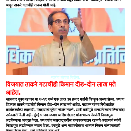
असून ठाकरे गटाचीही ताकद मोठी आहे.
स्त्रोत.सोशल मिडीया.
विजयात ठाकरे गटाचीही किमान दीड-दोन लाख मते
आहेत.
खासदार पूनम महाजन या २०१९ मध्ये एक लाख ३७ हजार मतांनी निवडून आल्या होत्या. पण या
विजयात ठाकरे गटाचीही किमान दीड-दोन लाख मते आहेत. महाजन यांच्या विरोधातील
कार्यकर्त्यांच्या तक्रारी, मतदारांशी पुरेसा संपर्क नसणे, आदी बाबींमुळे भाजपने त्यांना तिसऱ्यांदा
उमेदवारी दिली नाही.
मुंबई भाजप अध्यक्ष आशिष शेलार यांना भाजप नेत्यांनी निवडणूक
लढविण्याचा आग्रह केला. पण त्यांना महाराष्ट्रातील राजकारणातच रहायचे असल्याने त्यांनी
निवडणूक लढविण्यास नकार दिला. त्यामुळे अन्य नावांबरोबरच भाजपने निकम यांच्याबाबतही
विचार केला गेला, असे सांगितले जात आहे.