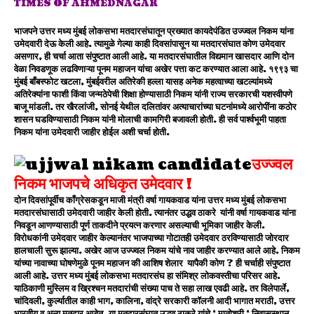
TIMES OF AHMEDNAGAR
भाजपने उत्तर मध्य मुंबई लोकसभा मतदारसंघातून प्रख्यात कायदेपंडित उज्ज्वल निकम यांना
उमेदवारी देऊ केली आहे. त्यामुळे गेल्या काही दिवसांपासून या मतदारसंघात कोण उमेदवार
असणार, ही चर्चा आता संपुष्टात आली आहे. या मतदारसंघातील विद्यमान खासदार आणि दोन
वेळा निवडणूक लढविणाऱ्या पूनम महाजन यांचा अखेर
पत्ता कट करण्यात
आला आहे. १९९३ चा
मुंबई बाँबस्फोट खटला, मुंबईवरील अतिरेकी हल्ला यासह अनेक महत्वाच्या खटल्यांमध्ये
अतिरेक्यांना फाशी किंवा जन्मठेपेची शिक्षा होण्यासाठी निकम यांनी राज्य सरकारची यशस्वीपणे
बाजू मांडली. तर खैरलांजी, सोनई येथील दलितांवर अत्याचारांच्या घटनांमध्ये आरोपींना कठोर
शासन घडविण्यासाठी निकम यांनी मोलाची कामगिरी बजावली होती. ही सर्व पार्श्वभूमी पाहता
निकम यांना उमेदवारी जाहीर होईल अशी चर्चा होती.
उज्ज्वल
निकम भाजपचे अधिकृत उमेदवार !
दोन दिवसांपूर्वीच काँग्रेसकडून माजी मंत्री वर्षा गायकवाड यांना उत्तर मध्य मुंबई लोकसभा
मतदारसंघासाठी उमेदवारी जाहीर केली होती. त्यानंतर उद्धव ठाकरे यांनी वर्षा गायकवाड यांना
निवडून आणण्यासाठी पूर्ण ताकदीने प्रयत्न करणार असल्याची भूमिका जाहीर केली.
विरोधकांनी उमेदवार जाहीर केल्यानंतर भाजपाच्या गोटातही उमेदवार ठरविण्यासाठी जोरदार
हालचाली सुरू झाल्या. अखेर आज उज्ज्वल निकम यांचे नाव जाहीर करण्यात आले आहे. निकम
यांच्या नावाच्या घोषणेमुळे पूनम महाजन की आशिष शेलार यापैकी कोण ? ही चर्चाही संपुष्टात
आली आहे. उत्तर मध्य मुंबई लोकसभा मतदारसंघ हा संमिश्र लोकवस्तीचा परिसर आहे.
याठिकाणी मुस्लिम व ख्रिश्चन मतदारांची संख्या पाच ते सहा लाख एवढी आहे. तर विलेपार्ले,
चांदिवली, कुर्ल्यातील काही भाग, कालिना, वांद्रे सरकारी कॉलनी आदी भागात मराठी, उत्तर
भारतीय व अन्य मतदार आहेत. या मतदारसंघात उद्धव ठाकरे यांचे ‘ मातोश्री ‘ निवासस्थान