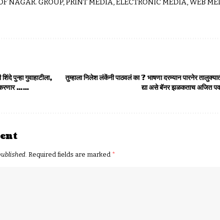
 OF NAGAR. GROUP, PRINT MEDIA, ELECTRONIC MEDIA, WEB MED
 शिंदे पुन्हा गुवाहाटीला,
तुम्हाला निलेश लंकेंनी पाठवलं का ? भाषणा दरम्यान पारनेर तालुक्या
ऊन करणार ……
द्या असे बॅनर झळकताच अजित पवार
ent
published.
Required fields are marked
*