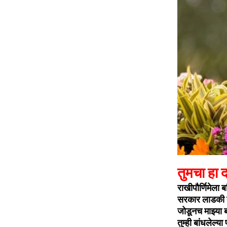
तुमचा हा 
राखीपौर्णिमेला
सरकार लाडकी ब
जोडूनच माझ्या ब
तुम्ही बांधलेल्