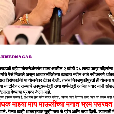
 AHMEDNAGAR
झी लाडकी बहीण योजनेअंतर्गत राज्यभरातील २ कोटी २८ लाख पात्र महिलांना
्त्यांचे पैसे मिळाले असून आचारसंहितेच्या काळात नवीन अर्ज स्वीकारणे थां
ात विरोधकांनी या योजनेवर टीका केली. तसंच निवडणुकीपुरती ही योजना अस
या या टीकेवर राज्याचे उपमुख्यमंत्री तथा अर्थमंत्री अजित पवार यांनी स
दिलासा देण्याचा प्रयत्न केला आहे.
ोधक माझ्या माय माऊलींच्या मनात भ्रम पसरवत
ले. गेल्या काही आठवड्यात तुम्ही मला जे प्रेम आणि माया दिली. त्यासाठी 