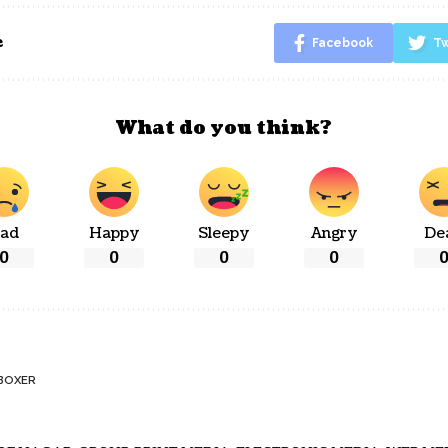
e
Facebook
Tw
What do you think?
ad
Happy
Sleepy
Angry
De
0
0
0
0
BOXER