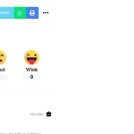
itter
ad
Wink
0
0
FOLLOW: