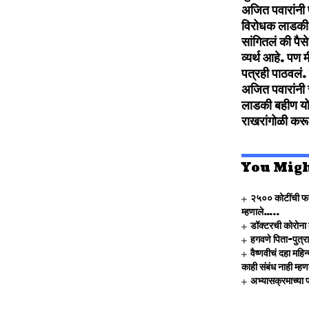
अजित पवारांनी 
विरोधक लाडकी 
सांगितलं की पै
व्यर्थ आहे. पण 
पत्रही पाठवलं. 
अजित पवारांनी 
लाडकी बहीण योजन
राखरांगोळी करू
You Migh
२५०० कोटींची फसव
म्हणाले…..
डॉक्टरची कोरोना
हगवणे पिता-पुत्
वैष्णवीचं दहा महि
काही संबंध नाही म
अभ्यासक्रमाच्या प्