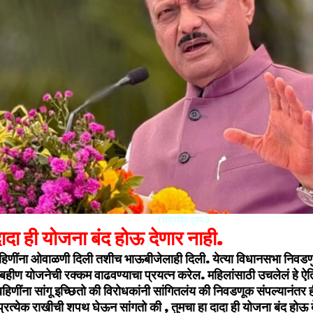
(संग्रहित दृश्य.)
दादा ही योजना बंद होऊ देणार नाही.
 बहि‍णींना ओवाळणी दिली तशीच भाऊबीजेलाही दिली. येत्या विधानसभा निवडणु
हीण योजनेची रक्कम वाढवण्याचा प्रयत्न करेल. महिलांसाठी उचलेलं हे
हिणींना सांगू इच्छितो की विरोधकांनी सांगितलंय की निवडणूक संपल्यानंतर
या प्रत्येक राखीची शपथ घेऊन सांगतो की , तुमचा हा दादा ही योजना बंद होऊ