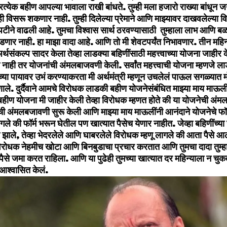
प्रत्येक बहीण आपल्या भावाला राखी बांधते. तुम्ही मला हजारो राख्या बांधून
ी विसरू शकणार नाही. तुम्ही दिलेल्या प्रेमाने आणि माझ्यावर दाखवलेल्या वि
ीने वाढली आहे. तुमचा विश्वास सार्थ ठरवण्यासाठी तुम्हाला लाभ आणि बळ 
ार नाही. हा माझा वादा आहे. आणि तो मी शेवटपर्यंत निभावणार. तीन महिन्या
अर्थसंकल्प सादर केला तेव्हा लाडक्या बहिणींसाठी महत्त्वाच्या योजना जाहीर 
 नाही तर योजनांची अंमलबाजवणी केली. सर्वांत महत्त्वाची योजना म्हणजे 
च्या पायावर उभं करण्याकरता मी अर्थमंत्री म्हणून उचलेलं पाऊल सगळ्यात 
ाले. दुर्दैवाने आमचे विरोधक लाडकी बहीण योजनेसंबंधित माझ्या माय माऊल
ीण योजना मी जाहीर केली तेव्हा विरोधक म्हणत होते की या योजनेची अंमल
ची अंमलबजावणी सुरू केली आणि माझ्या माय माऊलींनी आनंदाने योजनेचे फॉर्म
गले की फॉर्म भरून घेतील पण खात्यात पैसेच येणार नाहीत. जेव्हा बहि‍णींच्या
 झाले, तेव्हा भेदरलेले आणि घाबरलेले विरोधक म्हणू लागले की आता पैसे आ
रोधक नेहमीच खोटा आणि बिनबुडाचा प्रचार करतात आणि तुमचा दादा तुम्हाला
 पैसे जमा करत राहिला. आणि या पुढेही तुमच्या खात्यात दर महिन्याला न चुक
आश्वासित केलं.