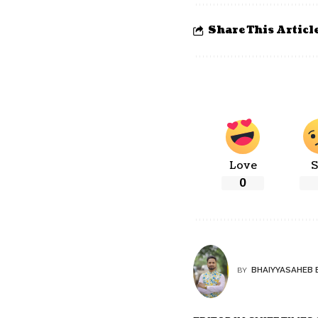
Share This Articl
Love
S
0
BHAIYYASAHEB 
BY