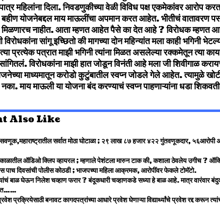
पात्र महिलांना दिला. निवडणुकीच्या वेळी विविध पक्ष एकमेकांवर आरोप करत
बहीण योजनेबद्दल माय माऊलींचा अपमान करत आहेत. भीतीचं वातावरण पसरव
से मिळणारच नाहीत. आता म्हणत आहेत पैसे का देत आहे ? विरोधक म्हणत आहेत
मी विरोधकांना सांगू इच्छितो की मागच्या दोन महिन्यांत मला काही भगिनी भेटल
त्या प्रत्येक पत्रात माझी भगिनी त्यांना मिळत असलेल्या रक्कमेतून त्या का
सांगितलं. विरोधकांना माझी हात जोडून विनंती आहे मला जी शिवीगाळ कराय
ेच्या माध्यमातून करोडो कुटुंबातील स्वप्न जोडले गेले आहेत. त्यामुळे खोटी
 नका. माय माऊली या योजना बंद करण्याचं स्वप्न पाहणाऱ्यांना धडा शिकवतील
t Also Like
णूक,महाराष्ट्रातील सर्वात मोठा घोटाळा ; २९ लाख ८७ हजार ४२२ गुंतवणूकदार, ५६आरोपी अन् 
 काळातील ऑडिओ क्लिप व्हायरल ; म्हणाले पेशंटला मारुन टाक की, कशाला ठेवलेय उगीच ? ऑक
रास पाच दिवसांची पोलीस कोठडी ; भाजपच्या महिला आक्रमक, आरोपींवर फेकले टोमॅटो.
न्यांचं बाळ घेऊन निलेश चव्हाण फरार ? बंदूकधारी चव्हाणकडे सध्या हे बाळ आहे. मात्र वारंवार ब
्हणत……
रवेश प्रक्रियेसाठी बनावट कागदपत्रांच्या आधारे प्रवेश घेणाऱ्या विद्यार्थ्यांचे प्रवेश रद्द करून त्य