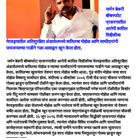
जर्मन बेकरी
बॉम्बस्फोट
प्रकरणातील
आरोपी कातिल
सिद्दीकीचा
येरवड्यातील अतिसुरक्षित अंडासेलमध्ये कतिलचा मोहोळ आणि साथीदारांनी
पायजम्याच्या नाडीने गळा आवाळून खून केला होता.
जर्मन बेकरी बॉम्बस्फोट प्रकरणातील आरोपी कातिल सिद्दीकीचा येरवड्यातील अतिसुरक्षित
अंडासेलमध्ये कतिलचा मोहोळ व त्याच्या साथीदारांनी पायजम्याच्या नाडीने गळा आवाळून खून
केला. कातिलच्या खुनानंतर देशभर शरद मोहोळ चर्चेत आला. गुंड संदीप मोहोळ याचा शरद
मोहोळ विश्वासू साथीदार होता. संदीपचा ४ ऑक्टोबर २००६ रोजी पौड फाटा चौकात भरदिवसा
गोळ्या झाडून प्रतिस्पर्धी टोळीने खून केला होता. त्यानंतर शरद मोहोळ आणि साथीदारांनी
निलायम चित्रपटगृह परिसरातील एका उपहारागृहात प्रतिस्पर्धी गणेश मारणे टोळीतील किशोर
उर्फ पिंटू मारणे याच्यावर गोळीबार करुन खून केला होता. याप्रकरणात मोहोळ आणि त्याचा
साथीदार अलोक भालेराव यांना अटक करण्यात आली होती. अतिसुरक्षित समजल्या जाणाऱ्या
येरवड्यातील अंडा सेलमध्ये माेहोळ आणि भालेराव यांनी कतिलचा खून केल्यानंतर तो देशभर
चर्चेत आला होता. सिद्धीक खून प्रकरणात तपास यंत्रणांकडून मोहोळची याप्रकरणात चौकशी
करण्यात आली होती. २६ जून २०१६ रोजी न्यायालयाने कतिल सिद्धीकी प्रकरणात मोहोळ
अणि भालेरावची निर्दोष मुक्तता केली. त्यानंतर मोहोळ विविध राजकीय आणि सामाजिक
कार्यक्रमात सहभागी होऊ लागला. त्याची पत्नीने भारतीय जनता पक्षाचे काम सुतारदरा
परिसरात सुरू केले.
कोथरुडमध्ये गुंड शरद मोहोळ याचा पिस्तुलातून गोळ्या झाडून खून