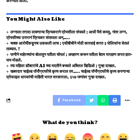
करण्यात आला.
You Might Also Like
लग्नाला तगादा लावणाऱ्या प्रियकराने प्रेयसीला संपवले ; आधी पैसे कमवू, नंतर लग्न,
प्रेयसीच्या उत्तरानं प्रियकर संतापला अन्…..
चक्क आरोपींकडूनच उकळली लाच ; एसीबीचीने मोठी कारवाई करत ३ पोलिसांना घेतलं
ताब्यात. !
पत्नीने माहेरच्यांना बोलावून पतीला चोपलं ; अपहरण करून पतीला बेदम मारहाण करत हात-
पाय मोडले.
त्या महिला डॉक्टरांचे AI च्या मदतीने बनवले अश्लिल व्हिडिओ ; गुन्हा दाखल.
खबरदार चाईल्ड पॉर्नोग्राफीचे कृत्य कराल तर….. चाईल्ड पॉर्नोग्राफीचे कृत्य करणाऱ्या
प्रोफाइल धारकांची माहिती भारत सरकारला, ३५७ जणांवर गुन्हा दाखल.
Facebook
What do you think?