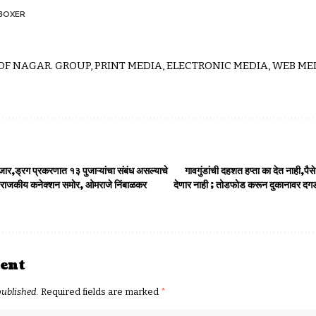
BOXER
 OF NAGAR. GROUP, PRINT MEDIA, ELECTRONIC MEDIA, WEB MED
जार,ड्रग प्रकरणात १३ पुजाऱ्यांचा संबंध असल्याचे
गावगुंडांची दहशत हप्ता का देत नाही,पैस
चे राजकीय कनेक्शन समोर, ओमराजे निंबाळकर
देणार नाही ; तोडफोड करून दुकानावर दगड
ent
published.
Required fields are marked
*