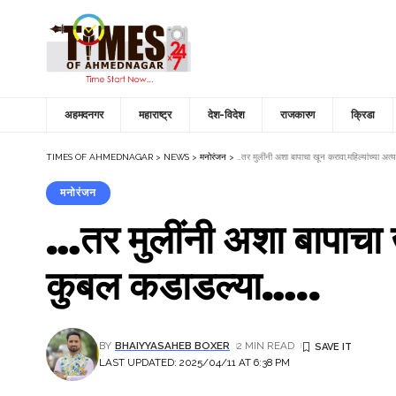
अहमदनगर
महाराष्ट्र
देश-विदेश
राजकारण
क्रिडा
TIMES OF AHMEDNAGAR
>
NEWS
>
मनोरंजन
>
…तर मुलींनी अशा बापाचा खून करावा,महिल्यांच्या अ
मनोरंजन
…तर मुलींनी अशा बापाचा 
कुबल कडाडल्या…..
BY
BHAIYYASAHEB BOXER
2 MIN READ
LAST UPDATED: 2025/04/11 AT 6:38 PM