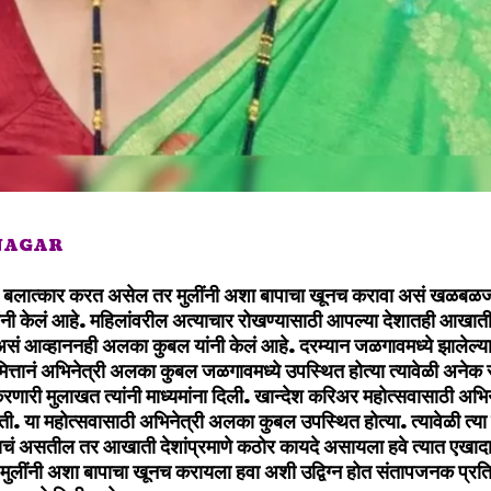
 NAGAR
र बलात्कार करत असेल तर मुलींनी अशा बापाचा खूनच करावा असं खळबळज
ी केलं आहे. महिलांवरील अत्याचार रोखण्यासाठी आपल्या देशातही आखाती द
ं आव्हाननही अलका कुबल यांनी केलं आहे. दरम्यान जळगावमध्ये झालेल्य
िमित्तानं अभिनेत्री अलका कुबल जळगावमध्ये उपस्थित होत्या त्यावेळी अन
 करणारी मुलाखत त्यांनी माध्यमांना दिली. खान्देश करिअर महोत्सवासाठी अभ
ी. या महोत्सवासाठी अभिनेत्री अलका कुबल उपस्थित होत्या. त्यावेळी त्या 
यचं असतील तर आखाती देशांप्रमाणे कठोर कायदे असायला हवे त्यात एखाद
ुलींनी अशा बापाचा खूनच करायला हवा अशी उद्विग्न होत संतापजनक प्रत