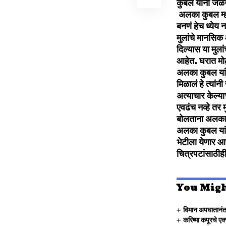
कुबल यांनी जळग
अलका कुबल म्ह
बनणं हेच ध्येय न
मुलांचे मानसिक 
दिल्यास या मुल
आहेत. घरात मोठ
अलका कुबल यांनी
मिळालं हे त्या
अत्याचार केल्या
एवढंच नव्हे तर
बोलताना अलका क
अलका कुबल यांनी
भेटीला येणार आ
चित्रपटांसाठ
You Migh
विमान अपघातानंत
करिष्मा कपूरचे एक