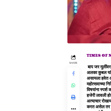
TIMES OF
SHARE
बाप जर मुलींव
अलका कुबल यांन
असायला हवेत अस
महोत्सवाच्या न
विषयांना स्पर्श
हजेरी लावली होत
अत्याचार रोखा
करत असेल तर म