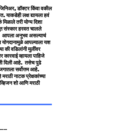
जिनिअर, डॉक्टर किंवा वकील
ात. याकडेही लक्ष द्यायला हवं
्क मिळाले तरी योग्य दिशा
ूत संस्कार हरवत चालले
 असा आपला अनुभव असल्याचं
आणि योगदानामुळे आपल्याला यश
ा की वडिलांनी मुलींवर
ोर कारवाई व्हायला पाहिजे
ी दिली आहे. तसेच पुढे
गातला सर्वोत्तम आहे.
मराठी नाटक प्रेक्षकांच्या
लिव्हिजन शो आणि मराठी
ातच……