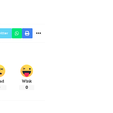
itter
ad
Wink
0
0