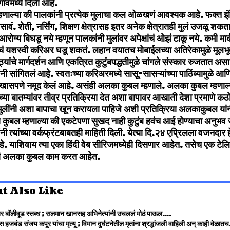
ावमध्ये दिली आहे.
णाल्या की पालकांनी प्रत्येक मुलाचा कल ओळखणं आवश्यक आहे. फक्त इं
सावं. शेती, नर्सिंग, शिक्षण क्षेत्रासह इतर अनेक क्षेत्रातही मुलं उजळू शकत
आरोग्य बिघडू नये म्हणून पालकांनी मुलांवर अपेक्षांचं ओझं टाकू नये. कमी मार
ांचं यशस्वी करिअर घडू शकतं. लहान वयातच मोबाईलच्या अतिरेकामुळे मूलभ
्यांचे मार्गदर्शन आणि एकत्रित कुटुंबपद्धतीमुळे चांगले संस्कार रुजतात
 सांगितलं आहे. स्वतःच्या करिअरमध्ये सासू-सासऱ्यांच्या पाठिंब्यामुळे 
ंनी खासपणे नमूद केलं आहे. असंही अलका कुबल म्हणाले. अलका कुबल म्हणाल्य
च्या बातम्यांवर तीव्र प्रतिक्रिया देत अशा बापावर आखाती देशा प्रमाणे कठ
 मुलींनी अशा बापाचा खून करायला पाहिजे अशी प्रतिक्रिया अलकाकुबल यांन
ुबल म्हणाल्या की एकटेपणा सुखद नाही कुटुंब हवंच आई होण्याचा अनुभव ज
 त्यांच्या वर्कफ्रंटबाबतही माहिती दिली. येत्या दि.२४ एप्रिलला वजनदार हे 
हे. याशिवाय त्या एका हिंदी वेब सीरिजमध्येही दिसणार आहेत. तसेच एक टे
ीही अलका कुबल काम करत आहेत.
t Also Like
र बॉलीवूड स्तब्ध ; सलमान खानसह अभिनेत्यांनी उचललं मोठं पाऊल….
्स हजबंड संजय कपूर यांचा मृत्यू ; विमान दुर्घटनेतील मृतांना श्रद्धांजली वाहिली अन् काही वेळ