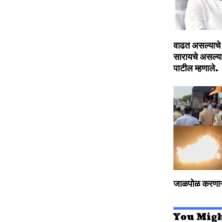
वाढत असल्याचे 
सारायचे असल्याच
पाटील म्हणाले.
जाळपोळ करणाऱ्य
You Migh