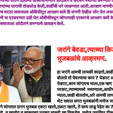
ाच्या वतीने दिलेल्या आश्वासनानंतर आंदोलने व उपोषणे स्थगित करण्यात 
ेत्यांच्या घाराची तोडफोड केली,काहींची घरे जाळण्यात आली.आरक्षण मा
तच मराठा समाजाला ओबिसीतून आरक्षण द्यावे हि मागणी देखील जोर घेत असता
ी या प्रकरणात उडी घेत ओबीसीमधून कोणत्याही प्रकारचे आरक्षण कमी के
समाजाला आंदोलने करण्याचे आवाहन केले.
जरांगे बेवडा,त्याच्या क
भुजबळांचे आक्रमण.
हा जरांगे आमची लायकी काढतो,काह
बोलतो तो येवल्याचा काय ? येडपट आ
येडपट,काय सांगायच याला,एक म्ह
मरकट,त्याच्यामध्ये मध्यप्याला,आधी
प्याला.काही बोलतोय,अरे आमची ला
थेट सवाल करत भुजबळांनी मनोज जरा
रांगे सांगतात छगन भुजबळ एकटा खातो,एकटा खातो, ते काय लाडू पेढेत क
, तू खातोय न सासरच्या घरच्या भाकरी,खा तिकडेच. मनोज जरांगेंवर टीका