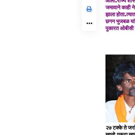
आली.राज्य शासन
जमावाने काही न
झाला होता.त्या
छगन भुजबळ यांन
पुकारत ओबीसी 
२७ टक्के ते ज
खातो,एकटा खातो