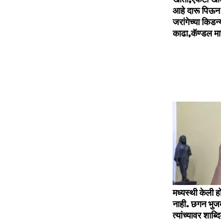
आहे दारू पिऊन 
जरांगेच्या किड
काढा,कॅण्डल मा
मध्यस्थी केली 
नाही. छगन भुजब
त्यांच्यावर शाब