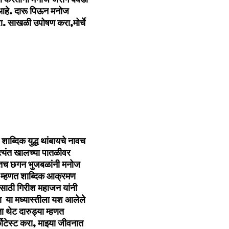
ा आहे. दारू पिऊन मनोज
रा. साखळी उपोषण करा,मोर्चे
ाब्दिक युद्ध थांबायचे नावच
अत्यंत खालच्या पातळीवर
यातच छगन भुजबळांनी मनोज
ा म्हणत शाब्दिक आक्रमण
यासाठी गिरीश महाजन यांनी
या या मध्यास्तीला यश आलेले
 थेट दारुड्या म्हणत
कोटेस्ट करा, माझ्या जीवनात