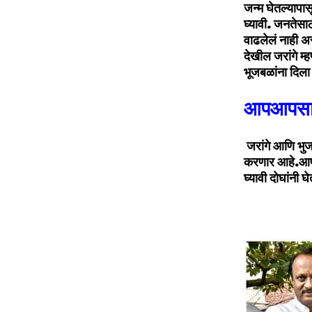
जन्म घेतल्यापा
घ्यावी. जनतेसा
वाढलेलं नाही अ
देखील जरांगे म्
भूजबळांना दिला
आपआपसात 
जरांगे आणि भुजब
करणार आहे.आपआप
घ्यावी दोघांनी घ