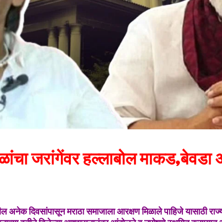
ळांचा जरांगेंवर हल्लाबोल माकड,बेवडा
ागील अनेक दिवसांपासून मराठा समाजाला आरक्षण मिळाले पाहिजे यासाठी रा