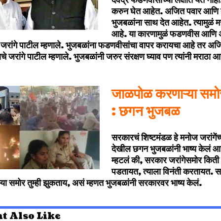
देवेंद्र फडणवीसांच्या लक्षात येत ना
करुन घेत आहेत. अजित पवार आणि दे
भुजबळांना साथ देत आहेत. त्यामुळं 
आहे. या कारणामुळं फडणवीस आणि अ
जरांगे पाटील म्हणाले. भुजबळांना फडणवीसांचा वापर करायचा आहे तर अजि
े जरांगे पाटील म्हणाले. भुजबळांनी जरुर संरक्षण घ्याव पण त्यांनी मराठा आ
जाळपोळ करणाऱ्या समो
: छगन भुजबळ
सरकारचं शिष्टमंडळ हे मनोज जरांगेंच्य
देखील छगन भुजबळांनी भाष्य केलं आह
म्हटलं की, सरकार जरांगेसमोर किती 
पडतायत, त्याला विनंती करतायत. स
ा समोर तुम्ही झुकताय, असं म्हणत भुजबळांनी सरकारवर भाष्य केलं.
t Also Like