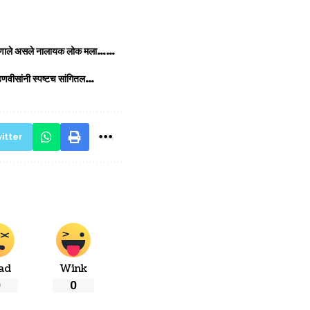
; म्हणाले असले नालायक लोक मला……
फडणवीसांनी स्पष्टच सांगितल…
itter
ad
Wink
0
0