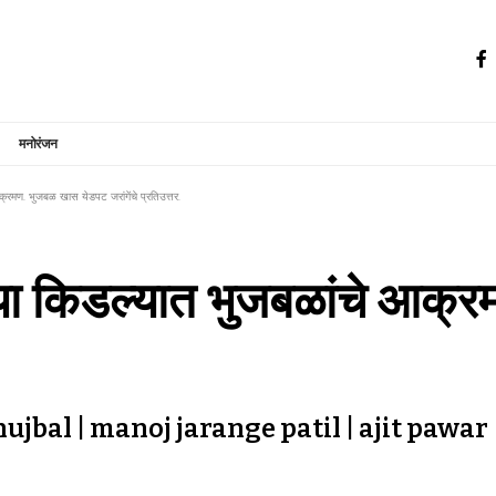
मनोरंजन
 आक्रमण. भुजबळ खास येडपट जरांगेंचे प्रतिउत्तर.
िडन्या किडल्यात भुजबळांचे आ
bal | manoj jarange patil | ajit pawar 