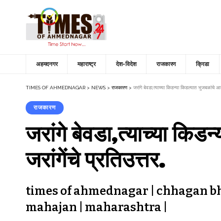
अहमदनगर
महाराष्ट्र
देश-विदेश
राजकारण
क्रिडा
TIMES OF AHMEDNAGAR
>
NEWS
>
राजकारण
>
जरांगे बेवडा,त्याच्या किडन्या किडल्यात भुजबळांचे
राजकारण
जरांगे बेवडा,त्याच्या क
जरांगेंचे प्रतिउत्तर.
times of ahmednagar | chhagan bhuj
mahajan | maharashtra |