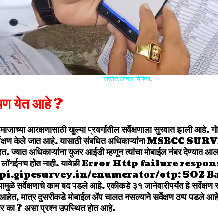
स्त्रोत.सोशल मिडिया.
ण येत आहे ?
माजाच्या आरक्षणासाठी खुल्या प्रवर्गातील सर्वेक्षणाला सुरवात झाली आहे. गोख
 सर्वेक्षण केले जात आहे. यासाठी संबधित अधिकाऱ्यांना MSBCC SUR
त. ज्यात अधिकाऱ्यांना युजर आईडी म्हणून त्यांचा मोबाईल नंबर देण्यात आला
ध्ये लॉगईनच होत नाही. यावेळी Error Http failure respo
api.gipesurvey.in/enumerator/otp
: 502 B
्यामुळे सर्वेक्षणाचे काम बंद पडले आहे. एकीकडे ३१ जानेवारीपर्यंत हे सर्वेक्षण
आहेत, मात्र दुसरीकडे मोबाईल ॲप चालत नसल्याने सर्वेक्षण ठप्प पडले आहे. त
 होणार का ? असा प्रश्न उपस्थित होत आहे.