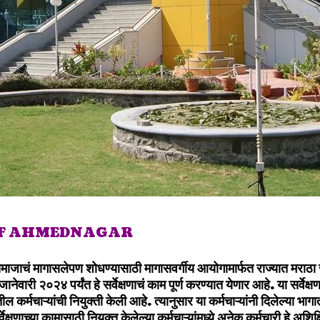
OF AHMEDNAGAR
माजाचं मागासलेपण शोधण्यासाठी मागासवर्गीय आयोगामार्फत राज्यात मराठा सम
नेवारी २०२४ पर्यंत हे सर्वेक्षणाचं काम पूर्ण करण्यात येणार आहे. या सर्वेक्
कर्मचाऱ्यांची नियुक्ती केली आहे. त्यानुसार या कर्मचाऱ्यांनी दिलेल्या भागात 
्वेक्षणाच्या कामासाठी नियुक्त केलेल्या कर्मचाऱ्यांमध्ये अनेक कर्मचारी हे अशि