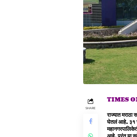
TIMES 
SHARE
राज्यात मराठा स
घेतलं आहे. ३१ जा
महानगरपालिकेतील 
आहे. परंतु या सर