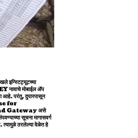
ले इन्स्टिट्यूटच्या
VEY नावाचे मोबाईल ॲप
 आहे. परंतु, दुपारपासून
nse for
ad Gateway असे
 संपवण्याच्या सूचना मागासवर्ग
्यामुळे ठरलेल्या वेळेत हे