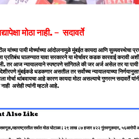
्यापेक्षा मोठा नाही. – सदावर्ते
ील यांच्या पायी मोर्च्याच्या आंदोलनामुळे मुंबईत कायदा आणि सुव्यवस्थेचा प्
र्चाला प्रतिबंध घालण्यात यावा सरकारने या मोर्चावर कडक कारवाई करावी अ
केली. तर आज न्यायालयाने स्पष्टपणे सांगितले की जर अर्ज असेल तर या पाय
देशीरपणे मुंबईकडे धडकणार असतील तर सर्वोच्च न्यायालयाच्या निर्णयानुस
ा मोर्चा थांबवायचा आहे कारण कायदा मोठा असल्याचे गुणरत्न सदावर्ते यांनी
ठा नाही असेही त्यांनी म्हटले आहे.
t Also Like
णूक,महाराष्ट्रातील सर्वात मोठा घोटाळा ; २९ लाख ८७ हजार ४२२ गुंतवणूकदार, ५६आरोपी अन् 