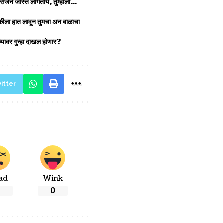
्सिजन जास्त लागतोय, तुम्हाला…
ंदुकीला हात लावून तुमचा अन बाळाचा
ांच्यावर गुन्हा दाखल होणार?
itter
ad
Wink
0
0