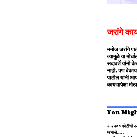
जरांगे कायद
मनोज जरांगे पाट
त्यामुळे या मो
सदावर्ते यांनी 
नाही. पण बेकाय
पाटील यांनी आपल
कायद्यापेक्षा मो
You Migh
२५०० कोटींची फसव
म्हणाले…..