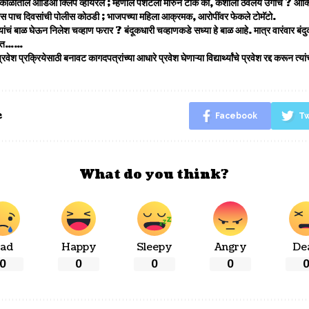
 काळातील ऑडिओ क्लिप व्हायरल ; म्हणाले पेशंटला मारुन टाक की, कशाला ठेवलेय उगीच ? ऑक
रास पाच दिवसांची पोलीस कोठडी ; भाजपच्या महिला आक्रमक, आरोपींवर फेकले टोमॅटो.
न्यांचं बाळ घेऊन निलेश चव्हाण फरार ? बंदूकधारी चव्हाणकडे सध्या हे बाळ आहे. मात्र वारंवार ब
्हणत……
रवेश प्रक्रियेसाठी बनावट कागदपत्रांच्या आधारे प्रवेश घेणाऱ्या विद्यार्थ्यांचे प्रवेश रद्द करून त्य
e
Facebook
Tw
What do you think?
ad
Happy
Sleepy
Angry
De
0
0
0
0