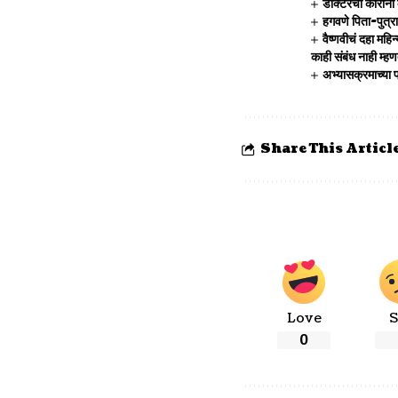
डॉक्टरची कोरोना
हगवणे पिता-पुत्
वैष्णवीचं दहा महि
काही संबंध नाही म
अभ्यासक्रमाच्या प्
Share This Articl
Love
S
0