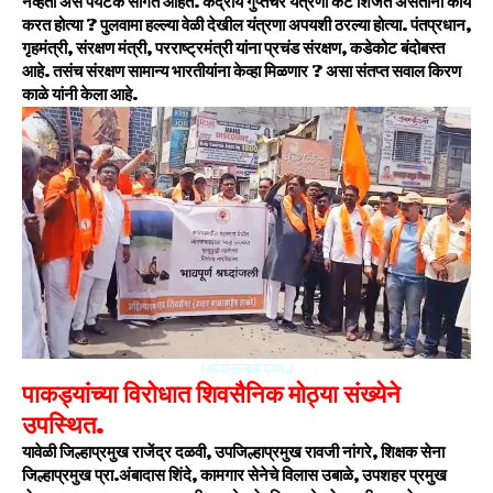
नव्हता असं पर्यटक सांगत आहेत. केंद्रीय गुप्तचर यंत्रणा कट शिजत असताना काय
करत होत्या ? पुलवामा हल्ल्या वेळी देखील यंत्रणा अपयशी ठरल्या होत्या. पंतप्रधान,
गृहमंत्री, संरक्षण मंत्री, परराष्ट्रमंत्री यांना प्रचंड संरक्षण, कडेकोट बंदोबस्त
आहे. तसंच संरक्षण सामान्य भारतीयांना केव्हा मिळणार ? असा संतप्त सवाल किरण
काळे यांनी केला आहे.
(आंदोलनाचे दृश्य.)
पाकड्यांच्या विरोधात शिवसैनिक मोठ्या संख्येने
उपस्थित.
यावेळी जिल्हाप्रमुख राजेंद्र दळवी, उपजिल्हाप्रमुख रावजी नांगरे, शिक्षक सेना
जिल्हाप्रमुख प्रा.अंबादास शिंदे, कामगार सेनेचे विलास उबाळे, उपशहर प्रमुख