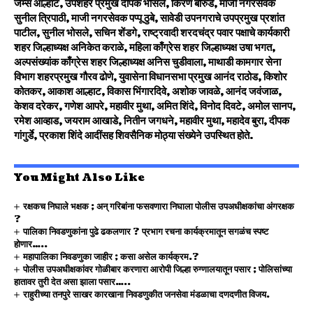
जेम्स आल्हाट, उपशहर प्रमुख दीपक भोसले, किरण बोरुडे, माजी नगरसेवक
सुनील त्रिपाठी, माजी नगरसेवक पप्पू ठुबे, सावेडी उपनगराचे उपप्रमुख प्रशांत
पाटील, सुनील भोसले, सचिन शेंडगे, राष्ट्रवादी शरदचंद्र पवार पक्षाचे कार्यकारी
शहर जिल्हाध्यक्ष अनिकेत कराळे, महिला काँग्रेस शहर जिल्हाध्यक्ष उषा भगत,
अल्पसंख्यांक काँग्रेस शहर जिल्हाध्यक्ष अनिस चुडीवाला, माथाडी कामगार सेना
विभाग शहरप्रमुख गौरव ढोणे, युवासेना विधानसभा प्रमुख आनंद राठोड, किशोर
कोतकर, आकाश आल्हाट, विकास भिंगारदिवे, अशोक जावळे, आनंद जवंजाळ,
केशव दरेकर, गणेश आपरे, महावीर मुथा, अमित शिंदे, विनोद दिवटे, अमोल सानप,
रमेश आव्हाड, जयराम आखाडे, नितीन जगधने, महावीर मुथा, महादेव बुरा, दीपक
गांगुर्डे, प्रकाश शिंदे आदींसह शिवसैनिक मोठ्या संख्येने उपस्थित होते.
You Might Also Like
रक्षकच निघाले भक्षक ; अन् गरिबांना फसवणारा निघाला पोलीस उपअधीक्षकांचा अंगरक्षक
?
पालिका निवडणुकांना पुढे ढकलणार ? प्रभाग रचना कार्यक्रमातून सगळंच स्पष्ट
होणार…..
महापालिका निवडणुका जाहीर ; कसा असेल कार्यक्रम.?
पोलीस उपअधीक्षकांवर गोळीबार करणारा आरोपी जिल्हा रुग्णालयातून पसार ; पोलिसांच्या
हातावर तुरी देत असा झाला पसार…..
राहुरीच्या तनपुरे साखर कारखाना निवडणुकीत जनसेवा मंडळाचा दणदणीत विजय.