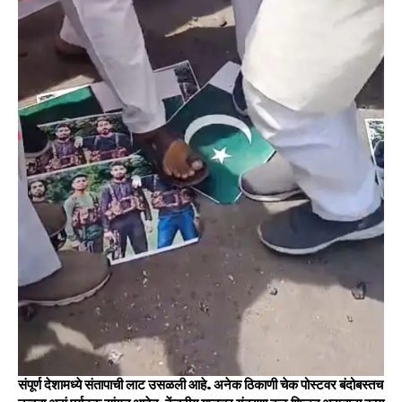
संपूर्ण देशामध्ये संतापाची लाट उसळली आहे. अनेक ठिकाणी चेक पोस्टवर बंदोबस्तच