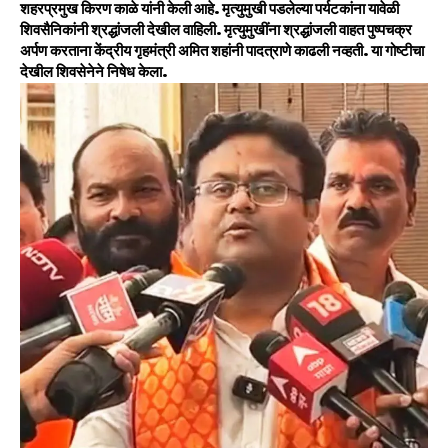
शहरप्रमुख किरण काळे यांनी केली आहे. मृत्युमुखी पडलेल्या पर्यटकांना यावेळी
शिवसैनिकांनी श्रद्धांजली देखील वाहिली. मृत्युमुखींना श्रद्धांजली वाहत पुष्पचक्र
अर्पण करताना केंद्रीय गृहमंत्री अमित शहांनी पादत्राणे काढली नव्हती. या गोष्टीचा
देखील शिवसेनेने निषेध केला.