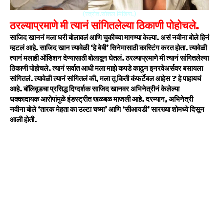
(स्त्रोत.सोशल मिडिया.)
ठरल्याप्रमाणे मी त्यानं सांगितलेल्या ठिकाणी पोहोचले.
साजिद खाननं मला घरी बोलावलं आणि चुकीच्या मागण्या केल्या. असं नवीना बोले हिनं
म्हटलं आहे. साजिद खान त्यावेळी ‘हे बेबी’ सिनेमासाठी कास्टिंग करत होता. त्यावेळी
त्यानं मलाही ऑडिशन देण्यासाठी बोलावून घेतलं. ठरल्याप्रमाणे मी त्यानं सांगितलेल्या
ठिकाणी पोहोचले. त्यानं सर्वात आधी मला माझे कपडे काढून इनरवेअर्सवर बसायला
सांगितलं. त्यावेळी त्यानं सांगितलं की, मला तू किती कंफर्टेबल आहेस ? हे पाहायचं
आहे. बॉलिवूडचा प्रसिद्ध दिग्दर्शक साजिद खानवर अभिनेत्रीनं केलेल्या
धक्कादायक आरोपांमुळे इंडस्ट्रीत खळबळ माजली आहे. दरम्यान, अभिनेत्री
नवीना बोले ‘तारक मेहता का उल्टा चष्मा’ आणि ‘सीआयडी’ सारख्या शोमध्ये दिसून
आली होती.