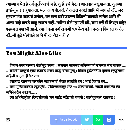
त्याच्या भाषेत हे सर्व मूर्खपणाचं आहे. तुम्ही इथे येऊन आरामात बसू शकता, तुमच्या
इच्छेनुसार राहू शकता. मला काय बोलावं, ते कळत नव्हतं आणि मी म्हणाले की, जर
तुम्हाला हेच पहायचं असेल, तर मला घरी जाऊन बिकिनी घालावी लागेल आणि मी
आत्ता माझे कपडे काढू शकत नाही. नवीना बोले म्हणाली की, कस तरी मी तिथून बाहेर
पडण्यात यशस्वी झाले. त्यानं मला कमीत कमी ५० वेळा फोन करून विचारलं असेल
की, मी कुठे पोहोचले आणि मी का येत नाही ?
You Might Also Like
विमान अपघातानंतर बॉलीवूड स्तब्ध ; सलमान खानसह अभिनेत्यांनी उचललं मोठं पाऊल….
करिष्मा कपूरचे एक्स हजबंड संजय कपूर यांचा मृत्यू ; विमान दुर्घटनेतील मृतांना श्रद्धांजली
वाहिली अन् काही वेळातच……
शाहरुख खानच्या बायकोने स्टाफसाठी घेतलं लाखोंचे घर ; भाडं ऐकाल तर…
मला मुस्लिमांबद्दल खूप प्रेम, पाकिस्तानातून रोज ५० लेटर यायचे, साध्वी बनलेल्या त्या
अभिनेत्रीचे वक्तव्य…..
त्या अभिनेत्रीला दिग्दर्शकाची ‘वन नाईट स्टँड’ची मागणी ; बॉलीवूडमध्ये खळबळ !
Facebook