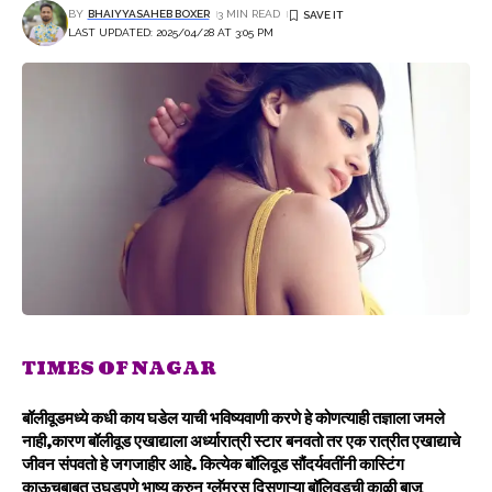
BY
BHAIYYASAHEB BOXER
3 MIN READ
LAST UPDATED: 2025/04/28 AT 3:05 PM
TIMES OF NAGAR
बॉलीवूडमध्ये कधी काय घडेल याची भविष्यवाणी करणे हे कोणत्याही तज्ञाला जमले
नाही,कारण बॉलीवूड एखाद्याला अर्ध्यारात्री स्टार बनवतो तर एक रात्रीत एखाद्याचे
जीवन संपवतो हे जगजाहीर आहे. कित्येक बॉलिवूड सौंदर्यवतींनी कास्टिंग
काऊचबाबत उघडपणे भाष्य करुन ग्लॅमरस दिसणाऱ्या बॉलिवूडची काळी बाजू