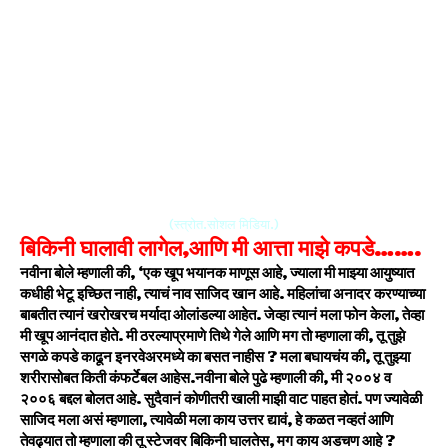
(स्त्रोत.सोशल मिडिया.)
बिकिनी घालावी लागेल,आणि मी आत्ता माझे कपडे…….
नवीना बोले म्हणाली की, ‘एक खूप भयानक माणूस आहे, ज्याला मी माझ्या आयुष्यात
कधीही भेटू इच्छित नाही, त्याचं नाव साजिद खान आहे. महिलांचा अनादर करण्याच्या
बाबतीत त्यानं खरोखरच मर्यादा ओलांडल्या आहेत. जेव्हा त्यानं मला फोन केला, तेव्हा
मी खूप आनंदात होते. मी ठरल्याप्रमाणे तिथे गेले आणि मग तो म्हणाला की, तू तुझे
सगळे कपडे काढून इनरवेअरमध्ये का बसत नाहीस ? मला बघायचंय की, तू तुझ्या
शरीरासोबत किती कंफर्टेबल आहेस.नवीना बोले पुढे म्हणाली की, मी २००४ व
२००६ बद्दल बोलत आहे. सुदैवानं कोणीतरी खाली माझी वाट पाहत होतं. पण ज्यावेळी
साजिद मला असं म्हणाला, त्यावेळी मला काय उत्तर द्यावं, हे कळत नव्हतं आणि
तेवढ्यात तो म्हणाला की तू स्टेजवर बिकिनी घालतेस, मग काय अडचण आहे ?