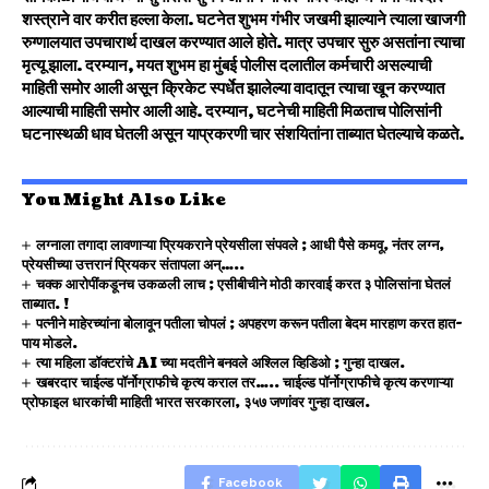
शस्त्राने वार करीत हल्ला केला. घटनेत शुभम गंभीर जखमी झाल्याने त्याला खाजगी
रुग्णालयात उपचारार्थ दाखल करण्यात आले होते. मात्र उपचार सुरु असतांना त्याचा
मृत्यू झाला. दरम्यान, मयत शुभम हा मुंबई पोलीस दलातील कर्मचारी असल्याची
माहिती समोर आली असून क्रिकेट स्पर्धेत झालेल्या वादातून त्याचा खून करण्यात
आल्याची माहिती समोर आली आहे. दरम्यान, घटनेची माहिती मिळताच पोलिसांनी
घटनास्थळी धाव घेतली असून याप्रकरणी चार संशयितांना ताब्यात घेतल्याचे कळते.
You Might Also Like
लग्नाला तगादा लावणाऱ्या प्रियकराने प्रेयसीला संपवले ; आधी पैसे कमवू, नंतर लग्न,
प्रेयसीच्या उत्तरानं प्रियकर संतापला अन्…..
चक्क आरोपींकडूनच उकळली लाच ; एसीबीचीने मोठी कारवाई करत ३ पोलिसांना घेतलं
ताब्यात. !
पत्नीने माहेरच्यांना बोलावून पतीला चोपलं ; अपहरण करून पतीला बेदम मारहाण करत हात-
पाय मोडले.
त्या महिला डॉक्टरांचे AI च्या मदतीने बनवले अश्लिल व्हिडिओ ; गुन्हा दाखल.
खबरदार चाईल्ड पॉर्नोग्राफीचे कृत्य कराल तर….. चाईल्ड पॉर्नोग्राफीचे कृत्य करणाऱ्या
प्रोफाइल धारकांची माहिती भारत सरकारला, ३५७ जणांवर गुन्हा दाखल.
Facebook