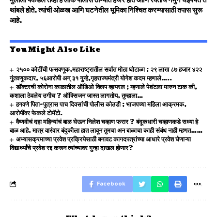
मुलाला पकडले तेव्हा हे लोक पोलीस ठाण्यात हजर होते आणि रक्ताचे नमुने घेईपर्यंत ते
थांबले होते. त्यांची ओळख आणि घटनेतील भूमिका निश्चित करण्यासाठी तपास सुरू
आहे.
You Might Also Like
२५०० कोटींची फसवणूक,महाराष्ट्रातील सर्वात मोठा घोटाळा ; २९ लाख ८७ हजार ४२२
गुंतवणूकदार, ५६आरोपी अन् ३१ गुन्हे,गृहराज्यमंत्री योगेश कदम म्हणाले…..
डॉक्टरची कोरोना काळातील ऑडिओ क्लिप व्हायरल ; म्हणाले पेशंटला मारुन टाक की,
कशाला ठेवलेय उगीच ? ऑक्सिजन जास्त लागतोय, तुम्हाला…
हगवणे पिता-पुत्रास पाच दिवसांची पोलीस कोठडी ; भाजपच्या महिला आक्रमक,
आरोपींवर फेकले टोमॅटो.
वैष्णवीचं दहा महिन्यांचं बाळ घेऊन निलेश चव्हाण फरार ? बंदूकधारी चव्हाणकडे सध्या हे
बाळ आहे. मात्र वारंवार बंदुकीला हात लावून तुमचा अन बाळाचा काही संबंध नाही म्हणत……
अभ्यासक्रमाच्या प्रवेश प्रक्रियेसाठी बनावट कागदपत्रांच्या आधारे प्रवेश घेणाऱ्या
विद्यार्थ्यांचे प्रवेश रद्द करून त्यांच्यावर गुन्हा दाखल होणार?
Facebook