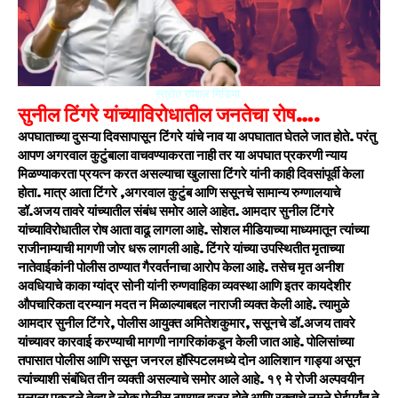
स्त्रोत सोशल मिडिया
सुनील टिंगरे यांच्याविरोधातील जनतेचा रोष….
अपघाताच्या दुसऱ्या दिवसापासून टिंगरे यांचे नाव या अपघातात घेतले जात होते. परंतु
आपण अगरवाल कुटुंबाला वाचवण्याकरता नाही तर या अपघात प्रकरणी न्याय
मिळण्याकरता प्रयत्न करत असल्याचा खुलासा टिंगरे यांनी काही दिवसांपूर्वी केला
होता. मात्र आता टिंगरे ,अगरवाल कुटुंब आणि ससूनचे सामान्य रुग्णालयाचे
डॉ.अजय तावरे यांच्यातील संबंध समोर आले आहेत.
आमदार सुनील टिंगरे
यांच्याविरोधातील रोष आता वाढू लागला आहे. सोशल मीडियाच्या माध्यमातून त्यांच्या
राजीनाम्याची मागणी जोर धरू लागली आहे. टिंगरे यांच्या उपस्थितीत मृताच्या
नातेवाईकांनी पोलीस ठाण्यात गैरवर्तनाचा आरोप केला आहे. तसेच मृत अनीश
अवधियाचे काका ग्यांद्र सोनी यांनी रुग्णवाहिका व्यवस्था आणि इतर कायदेशीर
औपचारिकता दरम्यान मदत न मिळाल्याबद्दल नाराजी व्यक्त केली आहे. त्यामुळे
आमदार सुनील टिंगरे, पोलीस आयुक्त अमितेशकुमार, ससूनचे डॉ.अजय तावरे
यांच्यावर कारवाई करण्याची मागणी नागरिकांकडून केली जात आहे.
पोलिसांच्या
तपासात पोलीस आणि ससून जनरल हॉस्पिटलमध्ये दोन आलिशान गाड्या असून
त्यांच्याशी संबंधित तीन व्यक्ती असल्याचे समोर आले आहे. १९ मे रोजी अल्पवयीन