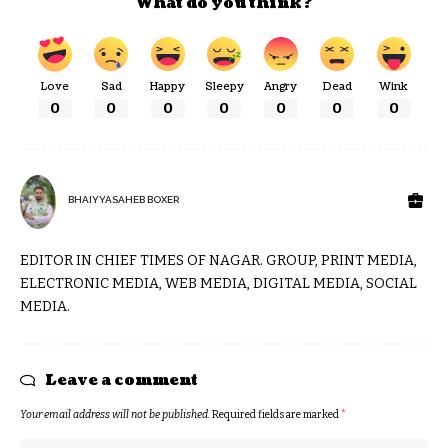
What do you think?
Love
Sad
Happy
Sleepy
Angry
Dead
Wink
0
0
0
0
0
0
0
BHAIYYASAHEB BOXER
EDITOR IN CHIEF TIMES OF NAGAR. GROUP, PRINT MEDIA,
ELECTRONIC MEDIA, WEB MEDIA, DIGITAL MEDIA, SOCIAL
MEDIA.
Leave a comment
Your email address will not be published.
Required fields are marked
*