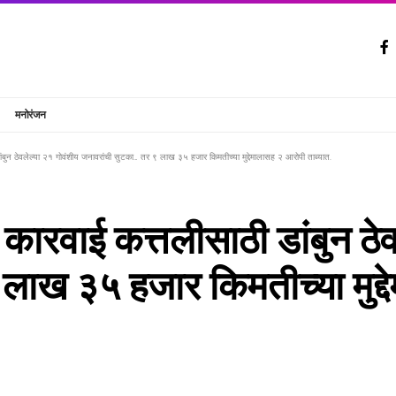
मनोरंजन
डांबुन ठेवलेल्या २१ गोवंशीय जनावरांची सुटका… तर ९ लाख ३५ हजार किमतीच्या मुद्देमालासह २ आरोपी ताब्यात.
ी कारवाई कत्तलीसाठी डांबुन ठे
ाख ३५ हजार किमतीच्या मुद्दे