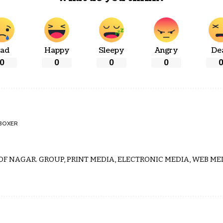
ad
Happy
Sleepy
Angry
De
0
0
0
0
BOXER
 OF NAGAR. GROUP, PRINT MEDIA, ELECTRONIC MEDIA, WEB MED