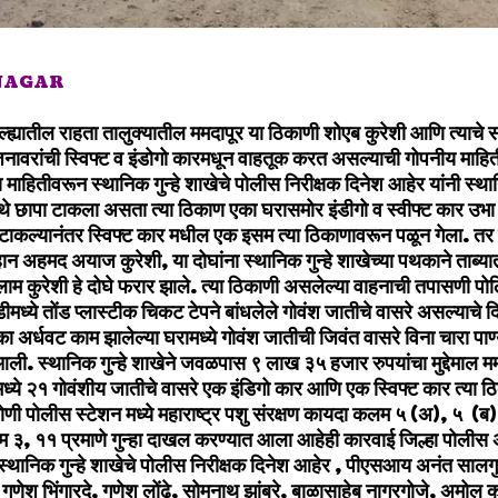
 NAGAR
्ह्यातील राहता तालुक्यातील ममदापूर या ठिकाणी शोएब कुरेशी आणि त्याचे 
 जनावरांची स्विफ्ट व इंडोगो कारमधून वाहतूक करत असल्याची गोपनीय माहिती
 माहितीवरून स्थानिक गुन्हे शाखेचे पोलीस निरीक्षक दिनेश आहेर यांनी स्थ
येथे छापा टाकला असता त्या ठिकाण एका घरासमोर इंडीगो व स्वीफ्ट कार उभ
 टाकल्यानंतर स्विफ्ट कार मधील एक इसम त्या ठिकाणावरून पळून गेला. त
ेहान अहमद अयाज कुरेशी, या दोघांना स्थानिक गुन्हे शाखेच्या पथकाने ताब्
गुलाम कुरेशी हे दोघे फरार झाले. त्या ठिकाणी असलेल्या वाहनाची तपासणी पो
ीमध्ये तोंड प्लास्टीक चिकट टेपने बांधलेले गोवंश जातीचे वासरे असल्याचे
अर्धवट काम झालेल्या घरामध्ये गोवंश जातीची जिवंत वासरे विना चारा पाण्य
आली. स्थानिक गुन्हे शाखेने जवळपास ९ लाख ३५ हजार रुपयांचा मुद्देमाल म
मध्ये २१ गोवंशीय जातीचे वासरे एक इंडिगो कार आणि एक स्विफ्ट कार त्या 
णी पोलीस स्टेशन मध्ये महाराष्ट्र पशु संरक्षण कायदा कलम ५ (अ), ५ (ब),९
म ३, ११ प्रमाणे गुन्हा दाखल करण्यात आला आहेही कारवाई जिल्हा पोलीस 
ी स्थानिक गुन्हे शाखेचे पोलीस निरीक्षक दिनेश आहेर , पीएसआय अनंत साल
डे, गणेश भिंगारदे, गणेश लोंढे, सोमनाथ झांबरे, बाळासाहेब नागरगोजे, अम