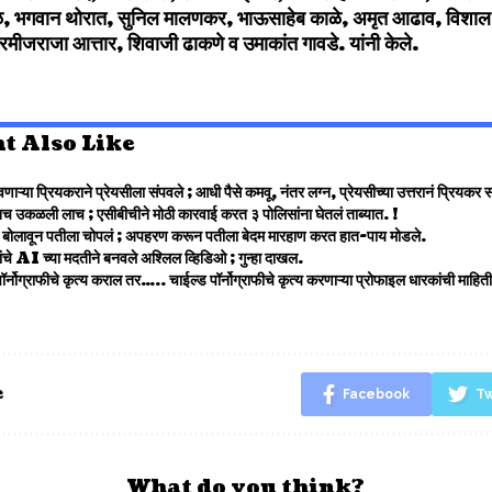
ाळ, भगवान थोरात, सुनिल मालणकर, भाऊसाहेब काळे, अमृत आढाव, विशाल 
ीजराजा आत्तार, शिवाजी ढाकणे व उमाकांत गावडे. यांनी केले.
t Also Like
णाऱ्या प्रियकराने प्रेयसीला संपवले ; आधी पैसे कमवू, नंतर लग्न, प्रेयसीच्या उत्तरानं प्रियक
च उकळली लाच ; एसीबीचीने मोठी कारवाई करत ३ पोलिसांना घेतलं ताब्यात. !
ांना बोलावून पतीला चोपलं ; अपहरण करून पतीला बेदम मारहाण करत हात-पाय मोडले.
रांचे AI च्या मदतीने बनवले अश्लिल व्हिडिओ ; गुन्हा दाखल.
र्नोग्राफीचे कृत्य कराल तर….. चाईल्ड पॉर्नोग्राफीचे कृत्य करणाऱ्या प्रोफाइल धारकांची माहि
e
Facebook
Tw
What do you think?