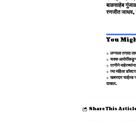
बाळसाहेब गुंज
रणजीत जाधव, रम
You Migh
लग्नाला तगादा लाव
चक्क आरोपींकडून
पत्नीने माहेरच्य
त्या महिला डॉक्ट
खबरदार चाईल्ड पॉ
दाखल.
Share This Articl