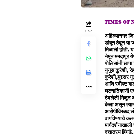
TIMES OF
SHARE
अहिल्यानगर जिल
डांबून ठेवून या
मिळाली होती. या
नेमून ममदापूर 
पोलिसांनी छापा
युनूस कुरेशी, र
कुरेशी,मुद्दसर 
आणि स्वीफ्ट गाड
घटनाठिकाणी एका 
ठेवलेली मिळून 
केला असून त्या
आरोपीविरूध्द लो
वागविण्याचे कल
मार्गदर्शनाखाल
दत्तात्रय हिंग