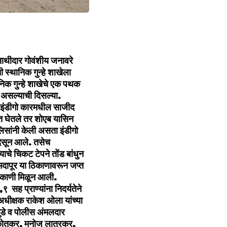
साथीदार गोवंशीय जनावरे
 स्थानिक गुन्हे शाखेला
ानिक गुन्हे शाखेचे एक पथक
ा असल्याची दिसल्या.
र इंडीगो कारमधील साजीद
यात घेतले तर शोएब यासिन
लिसांनी केली असता इंडीगो
 दिसून आले. तसेच
ाचे चिकट टेपने तोंड बांधुन
मदापूर या ठिकाणावरून जप्त
ठिकाणी मिळून आली.
 सह प्राण्यांना निदर्यतेने
अधीक्षक राकेश ओला यांच्या
गुडे व पोलीस अंमलदार
ोल कोतकर, मनोज लातुरकर,