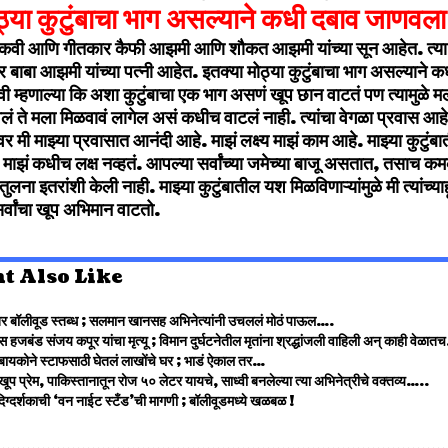
ठ्या कुटुंबाचा भाग असल्याने कधी दबाव जाणवल
 कवी आणि गीतकार कैफी आझमी आणि शौकत आझमी यांच्या सून आहेत. त्या 
फर बाबा आझमी यांच्या पत्नी आहेत. इतक्या मोठ्या कुटुंबाचा भाग असल्यान
्वी म्हणाल्या कि अशा कुटुंबाचा एक भाग असणं खूप छान वाटतं पण त्यामुळे 
लं ते मला मिळवावं लागेल असं कधीच वाटलं नाही. त्यांचा वेगळा प्रवास आहे
 मी माझ्या प्रवासात आनंदी आहे. माझं लक्ष्य माझं काम आहे. माझ्या कुटुंबा
 माझं कधीच लक्ष नव्हतं. आपल्या सर्वांच्या जमेच्या बाजू असतात, तसाच क
ुलना इतरांशी केली नाही. माझ्या कुटुंबातील यश मिळविणाऱ्यांमुळे मी त्यांच्
सर्वांचा खूप अभिमान वाटतो.
t Also Like
र बॉलीवूड स्तब्ध ; सलमान खानसह अभिनेत्यांनी उचललं मोठं पाऊल….
्स हजबंड संजय कपूर यांचा मृत्यू ; विमान दुर्घटनेतील मृतांना श्रद्धांजली वाहिली अन् काही वेळ
बायकोने स्टाफसाठी घेतलं लाखोंचे घर ; भाडं ऐकाल तर…
ल खूप प्रेम, पाकिस्तानातून रोज ५० लेटर यायचे, साध्वी बनलेल्या त्या अभिनेत्रीचे वक्तव्य…..
 दिग्दर्शकाची ‘वन नाईट स्टँड’ची मागणी ; बॉलीवूडमध्ये खळबळ !