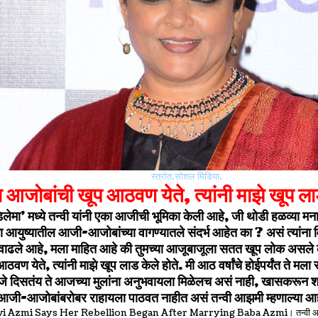
स्त्रोत.सोशल मिडिया.
ा आजोबांची खूप आठवण येते, त्यांनी माझे खूप लाड
डिलेमा’ मध्ये तन्वी यांनी एका आजीची भूमिका केली आहे, जी थोडी हळव्या म
या आयुष्यातील आजी-आजोबांच्या वागण्यातले संदर्भ आहेत का ? असं त्यांना
ात वाढले आहे, मला माहित आहे की तुमच्या आजूबाजूला सतत खूप लोक असले क
वण येते, त्यांनी माझे खूप लाड केले होते. मी आठ वर्षांचे होईपर्यंत ते म
े जे दिसतंय ते आजच्या मुलांना अनुभवायला मिळेलच असं नाही, खासकर
ा आजी-आजोबांबरोबर राहायला पाठवत नाहीत असं तन्वी आझमी म्हणाल्या आ