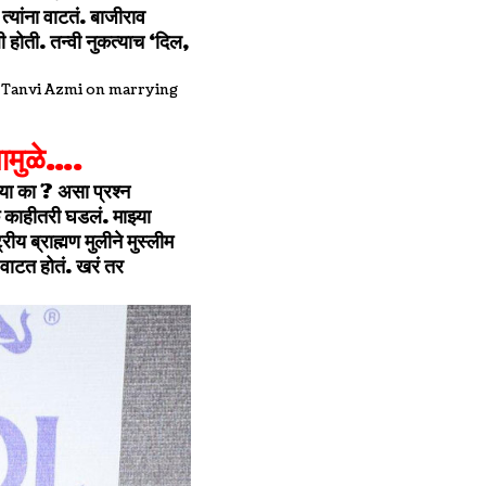
त्यांना वाटतं. बाजीराव
ी होती. तन्वी नुकत्याच ‘दिल,
्यामुळे….
त्या का ? असा प्रश्न
क काहीतरी घडलं. माझ्या
ीय ब्राह्मण मुलीने मुस्लीम
 वाटत होतं. खरं तर