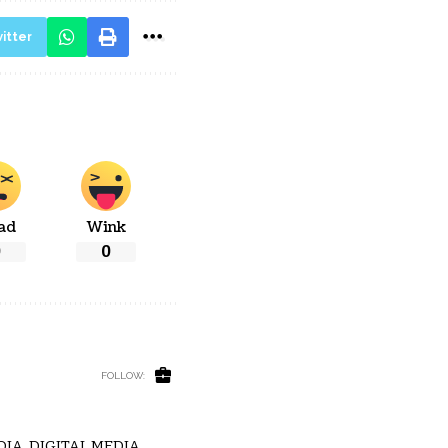
itter
ad
Wink
0
0
FOLLOW:
IA, DIGITAL MEDIA,