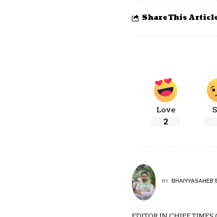
Share This Articl
Love
S
2
BHAIYYASAHEB 
BY
EDITOR IN CHIEF TIMES