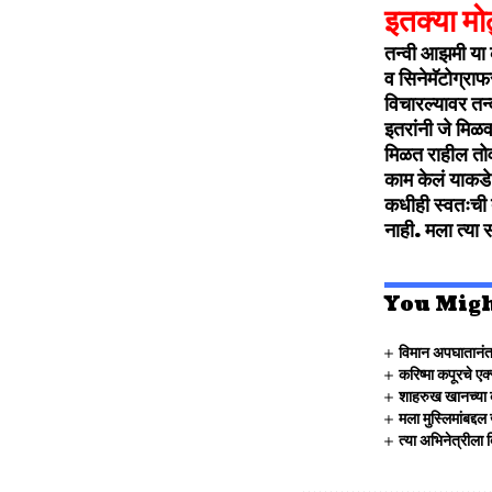
इतक्या मो
तन्वी आझमी या
व सिनेमॅटोग्रा
विचारल्यावर तन
इतरांनी जे मिळव
मिळत राहील तोवर
काम केलं याकडे
कधीही स्वतःची त
नाही. मला त्या 
You Migh
विमान अपघातानंत
करिष्मा कपूरचे एक
शाहरुख खानच्या 
मला मुस्लिमांबद्द
त्या अभिनेत्रीला