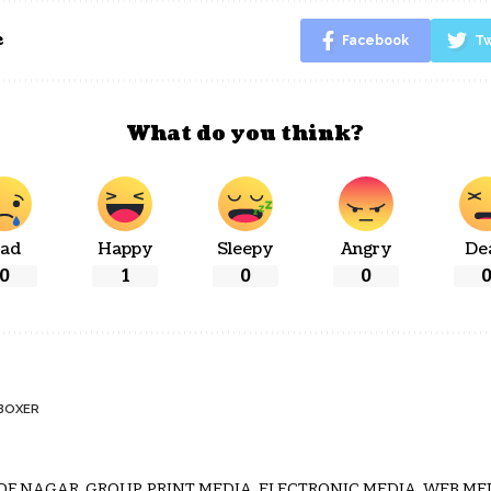
e
Facebook
Tw
What do you think?
ad
Happy
Sleepy
Angry
De
0
1
0
0
BOXER
 OF NAGAR. GROUP, PRINT MEDIA, ELECTRONIC MEDIA, WEB MED