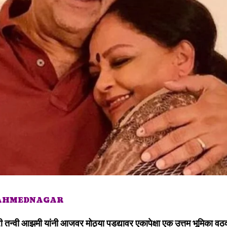
 AHMEDNAGAR
ी तन्वी आझमी यांनी आजवर मोठ्या पडद्यावर एकापेक्षा एक उत्तम भूमिका वठव