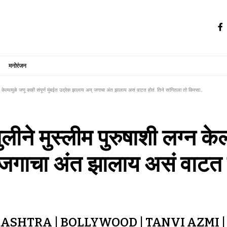
मनोरंजन
लग्न केल्यामुळे जणू काही संपूर्ण मुंबईत उद्रेक झालाय अन् जगाचा अंत झालाय असं वाटत होतं. तिने सांगितला तो किस्सा…
ुलीने मुस्लीम पुरुषाशी लग्न केल्
 जगाचा अंत झालाय असं वाटत ह
HTRA | BOLLYWOOD | TANVI AZMI | P