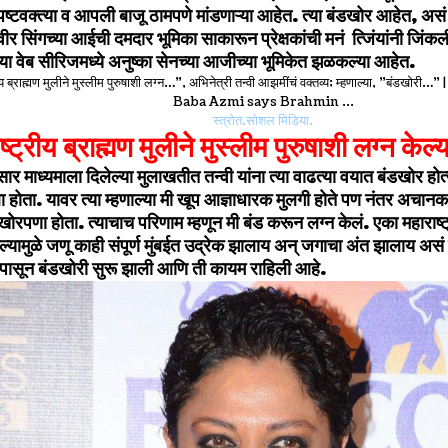
पष्टवक्त्या व आपली बाजू ठामपणे मांडणाऱ्या आहेत. त्या बंडखोर आहेत, असं 
वीर सिंगच्या आईची दमदार भूमिका साकारून प्रेक्षकांची मनं त्जिंयांनी जिंकल
 या वेब सीरिजमध्ये अनुष्का सेनच्या आजीच्या भूमिकेत झळकल्या आहेत.
स्त्रोत.सोशल मिडिया.
्ट्रीय ब्राह्मण मुलीने मुस्लीम पुरुषाशी लग्न केल
रसार माध्यमाला दिलेल्या मुलाखतीत तन्वी यांना त्या वाढत्या वयात बंडखोर हो
ा होता
. यावर त्या म्हणाल्या मी खूप आज्ञाधारक मुलगी होते पण नंतर अचान
डखोरपणा होता. त्याचाच परिणाम म्हणून मी बंड करून लग्न केलं. एका महाराष्ट्र
ेल्यामुळे जणू काही संपूर्ण मुंबईत उद्रेक झालाय अन् जगाचा अंत झालाय असं
्हापासून बंडखोरी सुरू झाली आणि ती कायम राहिली आहे.