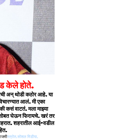
 केले होते.
नाची अन् थोडी कठोर आहे. या
 विचारण्यात आलं. मी एका
ी कसं वाटतं. मला माझ्या
ला सोबत घेऊन फिरायचे. खरं तर
ून शहरात. शहरातील आई-वडील
हेत.
स्त्रोत.सोशल मिडीया.