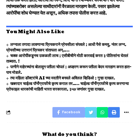
शिवीगाळ केली होती. आरोपी शिगवण, शिंदे यांनी त्याच्यावर कोयत्याने वार केले.
त्यांच्याबरोबर असलेल्या साथीदारांनी वैरळाला मारहाण केली. पसार झालेल्या
आरोपींचा शोध घेण्यात येत असून, अधिक तपास पोलीस करत आहे.
You Might Also Like
लग्नाला तगादा लावणाऱ्या प्रियकराने प्रेयसीला संपवले ; आधी पैसे कमवू, नंतर लग्न,
प्रेयसीच्या उत्तरानं प्रियकर संतापला अन्…..
चक्क आरोपींकडूनच उकळली लाच ; एसीबीचीने मोठी कारवाई करत ३ पोलिसांना घेतलं
ताब्यात. !
पत्नीने माहेरच्यांना बोलावून पतीला चोपलं ; अपहरण करून पतीला बेदम मारहाण करत हात-
पाय मोडले.
त्या महिला डॉक्टरांचे AI च्या मदतीने बनवले अश्लिल व्हिडिओ ; गुन्हा दाखल.
खबरदार चाईल्ड पॉर्नोग्राफीचे कृत्य कराल तर….. चाईल्ड पॉर्नोग्राफीचे कृत्य करणाऱ्या
प्रोफाइल धारकांची माहिती भारत सरकारला, ३५७ जणांवर गुन्हा दाखल.
Facebook
What do you think?