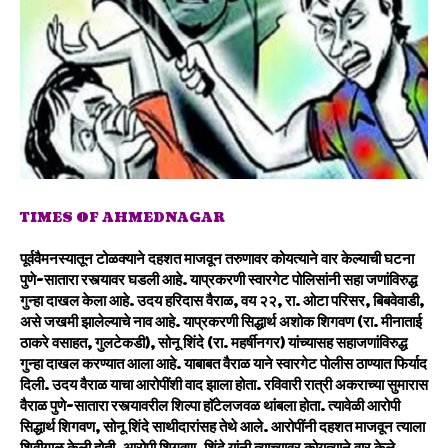
TIMES OF AHMEDNAGAR
पूर्ववैमनस्यातून टोळक्याने दहशत माजवून तरुणावर कोयत्याने वार केल्याची घटना
पुणे-सातारा रस्त्यावर घडली आहे. याप्रकरणी स्वारगेट पोलिसांनी सहा जणांविरुद्ध
गुन्हा दाखल केला आहे. उदय हरिदास वैराळ, वय २२, रा. ओटा परिसर, बिबवेवाडी,
असे जखमी झालेल्याचे नाव आहे. याप्रकरणी सिद्धार्थ अशोक शिगवण (रा. मीनाताई
ठाकरे वसाहत, गुलटेकडी), सोनू शिंदे (रा. महर्षीनगर) यांच्यासह सहाजणांविरुद्ध
गुन्हा दाखल करण्यात आला आहे. याबाबत वैराळ याने स्वारगेट पोलीस ठाण्यात फिर्याद
दिली. उदय वैराळ याचा आरोपींशी वाद झाला होता. रविवारी रात्री अकराच्या सुमारास
वैराळ पुणे-सातारा रस्त्यावरील शिल्पा हाॅटेलजवळ थांबला होता. त्यावेळी आरोपी
सिद्धार्थ शिगवण, सोनू शिंदे साथीदारांसह तेथे आले. आरोपींनी दहशत माजवून त्याला