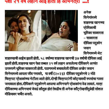
पेक्षा २१ वर्ष लहान आई होती हि अभिनेत्री …!
अनेक
सिनेमांमध्ये
शाहरुख खानच्या
प्रेमिकाची
भूमिका साकारता
– साकारता
दीपिका पदुकोन
जवान
सिनेमामध्ये थेट
शाहरुखची आईच झाली होती. ५८ वर्षाच्या शाहरुख खानची ३७ वर्षाची दीपिका आई
झाली होती.शाहरुख खान पेक्षा तब्बल २१ वर्ष लहान असलेल्या दीपिकाने अत्यंत
उत्तमपणे भूमिका साकारली होती. पठाणमध्ये बचावलेली दीपिका अखेर जवान
सिनेमामध्ये आपला जीव गमावते, या वर्षी (२०२३) दीपिका पदुकोनचे २ मोठे
चित्रपट प्रेक्षकांच्या भेटीला आले होते.दोन्ही चित्रपटांनी कोट्यावधी रुपयांचा गल्ला
जमावाला होता.दीपिकाने पदुकोनणे आपल्या अभिनयाने प्रेक्षकांना वेड लावलं. मात्र
दीपिकाच्या अभिनयाचं जेवढं कौतुक होतं तेवढीच ती अनेक कॉंट्रोव्हर्सीमुळेही सोशल
मीडियावर चर्चेत असते.