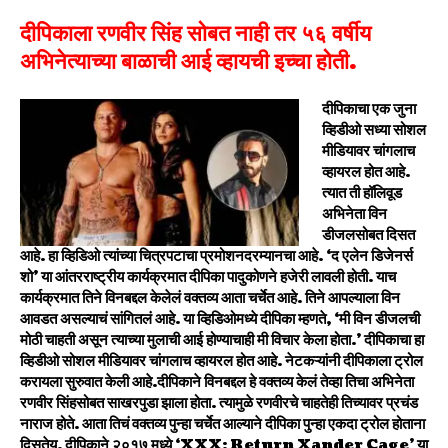
दीपिकाला रणवीर सिंह सोबत नाही तर ५६ वर्षीय
अभिनेत्याच्या बाळाची आई व्हायची इच्चा होती.
दीपिकाचा एक जुना
व्हिडीओ सध्या सोशल
मीडियावर चांगलाच
व्हायरल होत आहे.
त्यात ती हॉलिवूड
अभिनेता विन
डीजलसोबत दिसत
आहे. हा व्हिडिओ त्यांच्या चित्रपटाचा प्रमोशनदरम्यानचा आहे. ‘द एलेन डिजेनर्स
शो’ या आंतरराष्ट्रीय कार्यक्रमात दीपिका पादुकोणने हजेरी लावली होती. याच
कार्यक्रमात तिने विनबद्दल केलेलं वक्तव्य आता चर्चेत आहे. तिने आपल्याला विन
आवडत असल्याचं सांगितलं आहे. या व्हिडिओमध्ये दीपिका म्हणते, ‘मी विन डीजलची
मोठी चाहती असून त्याच्या मुलाची आई होण्याचाही मी विचार केला होता.’ दीपिकाचा हा
व्हिडीओ सोशल मीडियावर चांगलाच व्हायरल होत आहे. नेटकऱ्यांनी दीपिकाला ट्रोल
करायला सुरुवात केली आहे.
दीपिकाने विनबद्दल हे वक्तव्य केलं तेव्हा तिचा अभिनेता
रणवीर सिंहसोबत साखरपुडा झाला होता. त्यामुळे रणवीरचे चाहतेही तिच्यावर प्रचंड
नाराज होते. आता तिचं वक्तव्य पुन्हा चर्चेत आल्याने दीपिका पुन्हा एकदा ट्रोल होताना
दिसतेय. दीपिकाने २०१७ मध्ये ‘XXX: Return Xander Cage’ या