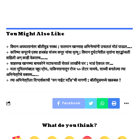
You Might Also Like
विमान अपघातानंतर बॉलीवूड स्तब्ध ; सलमान खानसह अभिनेत्यांनी उचललं मोठं पाऊल….
करिष्मा कपूरचे एक्स हजबंड संजय कपूर यांचा मृत्यू ; विमान दुर्घटनेतील मृतांना श्रद्धांजली
वाहिली अन् काही वेळातच……
शाहरुख खानच्या बायकोने स्टाफसाठी घेतलं लाखोंचे घर ; भाडं ऐकाल तर…
मला मुस्लिमांबद्दल खूप प्रेम, पाकिस्तानातून रोज ५० लेटर यायचे, साध्वी बनलेल्या त्या
अभिनेत्रीचे वक्तव्य…..
त्या अभिनेत्रीला दिग्दर्शकाची ‘वन नाईट स्टँड’ची मागणी ; बॉलीवूडमध्ये खळबळ !
Facebook
What do you think?