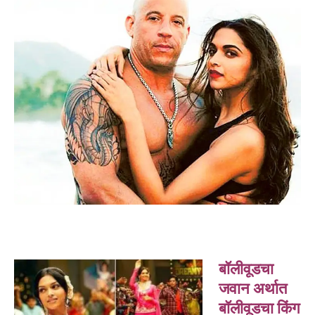
बॉलीवूडचा
जवान अर्थात
बॉलीवूडचा किंग