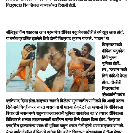
चित्रपटात विन डिजल याच्यासोबत दिसली होती.
बॉलिवूड किंग शाहरुख खान प्रमाणेच दीपिका पदुकोणसाठीही हे वर्ष खूप खास होतं.
या वर्षात प्रदर्शित झालेले तिचे दोन्ही चित्रपट तुफान गाजले. ‘पठान’ या
चित्रपटामध्ये
दीपिका पदुकोण
हिची मुख्य
भूमिका होती.
तर, ‘जवान’मध्ये
तिने कॅमिओ केला
होता.
दोन्हीही
चित्रपटांना
प्रेक्षकांनी उदंड
प्रतिसाद दिला होता.
शाहरुख खानने दिलेल्या मुलाखतीत सांगितले कि आम्ही पठाण
सिनेमाचे चित्रीकरण करत असतांना मी माझ्या सेक्रेटरीला म्हणालो कि दीपिकाला
विचार ती जवानमध्ये पाहुण्या कलाकाराची भूमिका साकारेल का ? त्यावर दीपिकाला
विविचारले असता शाहरुखसाठी काहीपण म्हणत तिने होकार दिला होता. चित्रपट
प्रदर्शित झाल्यानंतर स्वतःची भूमिका पाहून भरून गेली होती असा शाहरुख सांगतो.
येत्या वर्षात देखील दीपिकाचे अनेक बिग बजेट चित्रपट प्रेक्षकांच्या भेटीला येणार