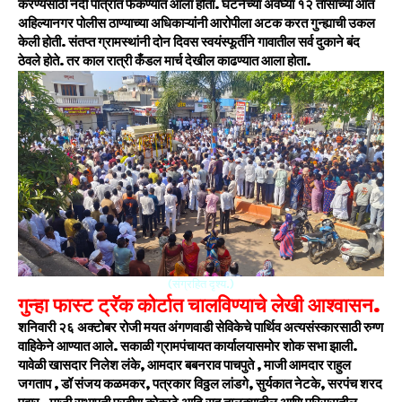
करण्यसाठी नदी पात्रात फेंकण्यात आला होता. घटनेच्या अवघ्या १२ तासाच्या आत
अहिल्यानगर पोलीस ठाण्याच्या अधिकाऱ्यांनी आरोपीला अटक करत गुन्ह्याची उकल
केली होती. संतप्त ग्रामस्थांनी दोन दिवस स्वयंस्फूर्तीने गावातील सर्व दुकाने बंद
ठेवले होते. तर काल रात्री कँडल मार्च देखील काढण्यात आला होता.
(संग्रहित दृश्य.)
गुन्हा फास्ट ट्रॅक कोर्टात चालविण्याचे लेखी आश्वासन.
शनिवारी २६ अक्टोबर रोजी मयत अंगणवाडी सेविकेचे पार्थिव अत्यसंस्कारसाठी रुग्ण
वाहिकेने आण्यात आले. सकाळी ग्रामपंचायत कार्यालयासमोर शोक सभा झाली.
यावेळी खासदार निलेश लंके, आमदार बबनराव पाचपुते , माजी आमदार राहुल
जगताप , डॉ संजय कळमकर, पत्रकार विठ्ठल लांडगे, सुर्यकात नेटके, सरपंच शरद