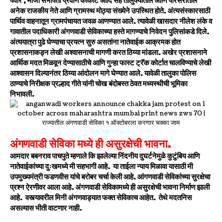
पवार , माजी सभापती प्रवीण कोकाटे आदि सह तालुक्यातील आणि परिसरातील
अनेक राजकीय नेते आणि ग्रामस्थ मोठ्या संख्येने उपस्थित होते. अंत्यसंस्कारसाठी
पार्थिव वाहनातून ग्रामपंचायत जवळ आणण्यात आले. त्यावेळी खासदार नीलेश लंके व
गावातील पदाधिकारी अंगणवाडी सेविकाच्या हस्ते मागण्याचे निवेदन पुलिसांकडे दिले.
अंत्ययात्रा पुढे घेण्याचा प्रयत्न सुरु असतांना नातेवाईक आक्रमक होत
प्रशासनाकड्न लेखी अश्वासनाची मागणी करत ठिय्या मांडला. अखेर प्रशासनाने
आर्थिक मदत मिळवून देण्यासाठीचे आणि गुन्हा फास्ट ट्रॅक कोर्टात चालविण्याचे लेखी
आश्वासन दिल्यानंतर ठिय्या आंदोलन मागे घेण्यात आले. यावेळी तालुका पोलिस
ठाण्याचे निरीक्षक प्रल्हाद गीते यांनी चोख बंदोबस्त ठेवत मध्यस्थीची भूमिका
निभावली.
(संग्रहित दृश्य.)
अंगणवाडी सेविका मध्ये ही असुरक्षेची भावना.
आमदार बबनराव पाचपुते म्हणाले कि झालेल्या निंदनीय दुघर्टनेमुळे कुटुंबिय आणि
नातेवाईकांच्या दुःखमध्ये मी सहभागी आहे. या ताईला न्याय मिळावा यासाठी मी
उपमुख्यमंत्री फडणवीस यांचे बरोबर चर्चा केली आहे. आंगणवाडी सेविकांच्या सुरक्षेचा
प्रश्न ऐरणीवर आला आहे. अंगणवाडी सेविकामध्ये ही असुरक्षेची भावना निर्माण झाली
आहे. वस्त्यावरील मिनी अंगणवाड्यात फक्त सेविकाच आहेत. तेथे मदतनिस
असल्यास भीती वाटणार नाही.