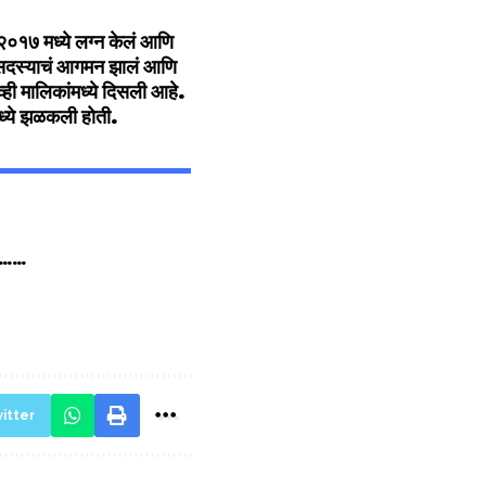
ी २०१७ मध्ये लग्न केलं आणि
का सदस्याचं आगमन झालं आणि
ीव्ही मालिकांमध्ये दिसली आहे.
मध्ये झळकली होती.
ातच……
itter