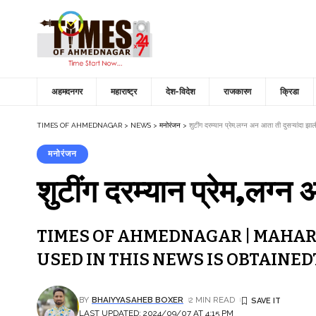
अहमदनगर
महाराष्ट्र
देश-विदेश
राजकारण
क्रिडा
TIMES OF AHMEDNAGAR
>
NEWS
>
मनोरंजन
>
शुटींग दरम्यान प्रेम,लग्न अन आता ती दुसऱ्यांदा झ
मनोरंजन
शुटींग दरम्यान प्रेम,लग
TIMES OF AHMEDNAGAR | MAHAR
USED IN THIS NEWS IS OBTAINE
BY
BHAIYYASAHEB BOXER
2 MIN READ
LAST UPDATED: 2024/09/07 AT 4:15 PM