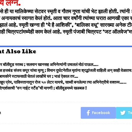
े लग्न.
े ही या मालिकेच्या सेटवर स्मृती व गौतम गुप्ता यांची भेट झाली होती. त्यांन
 अनायकाचं स्वागत केलं होतं. आता चार वर्षांनी त्यांच्या घरात आणखी ए
ूर्ण झालं आहे. स्मृती खन्ना ही ‘ये है आशिकी’, ‘बालिका वधू’ सारख्या अनेक ट
ाही चित्रपटांमध्येही काम केलं आहे. स्मृती पंजाबी चित्रपट ‘जट ऑलवेज’
t Also Like
र बॉलीवूड स्तब्ध ; सलमान खानसह अभिनेत्यांनी उचललं मोठं पाऊल….
्स हजबंड संजय कपूर यांचा मृत्यू ; विमान दुर्घटनेतील मृतांना श्रद्धांजली वाहिली अन् काही वेळ
बायकोने स्टाफसाठी घेतलं लाखोंचे घर ; भाडं ऐकाल तर…
ल खूप प्रेम, पाकिस्तानातून रोज ५० लेटर यायचे, साध्वी बनलेल्या त्या अभिनेत्रीचे वक्तव्य…..
 दिग्दर्शकाची ‘वन नाईट स्टँड’ची मागणी ; बॉलीवूडमध्ये खळबळ !
e
Facebook
Tw