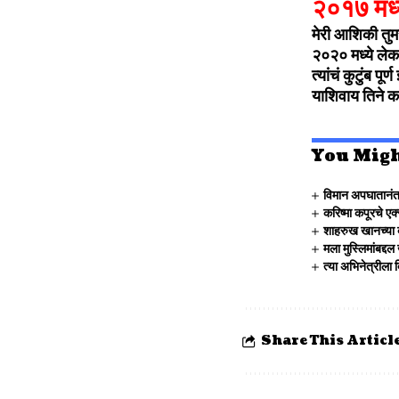
२०१७ मध्य
मेरी आशिकी तुमस
२०२० मध्ये लेक
त्यांचं कुटुंब प
याशिवाय तिने क
You Migh
विमान अपघातानंत
करिष्मा कपूरचे एक
शाहरुख खानच्या 
मला मुस्लिमांबद्द
त्या अभिनेत्रीला
Share This Articl