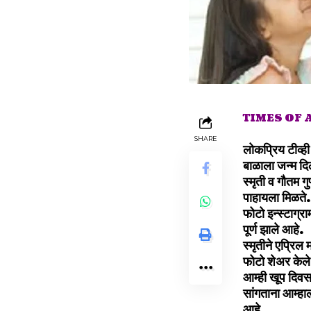
TIMES OF
SHARE
लोकप्रिय टीव्ही
बाळाला जन्म दि
स्मृती व गौतम ग
पाहायला मिळते
फोटो इन्स्टाग्
पूर्ण झाले आहे.
स्मृतीने एप्रिल
फोटो शेअर केल
आम्ही खूप दिवसा
सांगताना आम्हा
आहे.