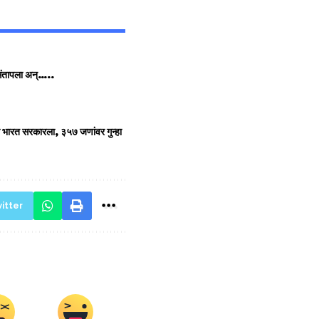
र संतापला अन्…..
ती भारत सरकारला, ३५७ जणांवर गुन्हा
itter