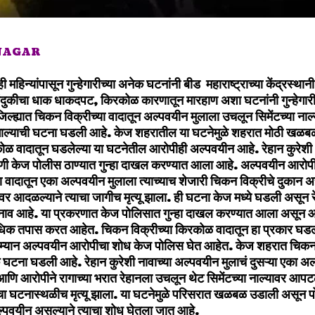
 NAGAR
ही महिन्यांपासून गुन्हेगारीच्या अनेक घटनांनी बीड महाराष्ट्राच्या केंद्रस्
, बंदुकीचा धाक धाकदपट, किरकोळ कारणातून मारहाण अशा घटनांनी गुन्हेगा
जिल्ह्यात चिकन विक्रीच्या वादातून अल्पवयीन मुलाला उचलून सिमेंटच्या नाल
ू झाल्याची घटना घडली आहे. केज शहरातील या घटनेमुळे शहरात मोठी खळ
ोळ वादातून घडलेल्या या घटनेतील आरोपीही अल्पवयीन आहे. रेहान कुरेशी असे
णी केज पोलीस ठाण्यात गुन्हा दाखल करण्यात आला आहे. अल्पवयीन आरोप
ा वादातून एका अल्पवयीन मुलाला त्याच्याच शेजारी चिकन विक्रीचे दुकान अ
यावर आदळल्याने त्याचा जागीच मृत्यू झाला. ही घटना केज मध्ये घडली असून रेह
चे नाव आहे. या प्रकरणात केज पोलिसात गुन्हा दाखल करण्यात आला असून
िक तपास करत आहेत. चिकन विक्रीच्या किरकोळ वादातून हा प्रकार घडल
म्यान अल्पवयीन आरोपीचा शोध केज पोलिस घेत आहेत. केज शहरात चिकन 
टना घडली आहे. रेहान कुरेशी नावाच्या अल्पवयीन मुलाचं दुसऱ्या एका अल
आणि आरोपीने रागाच्या भरात रेहानला उचलून थेट सिमेंटच्या नाल्यावर आपटल
नचा घटनास्थळीच मृत्यू झाला. या घटनेमुळे परिसरात खळबळ उडाली असून पो
्पवयीन असल्याने त्याचा शोध घेतला जात आहे.