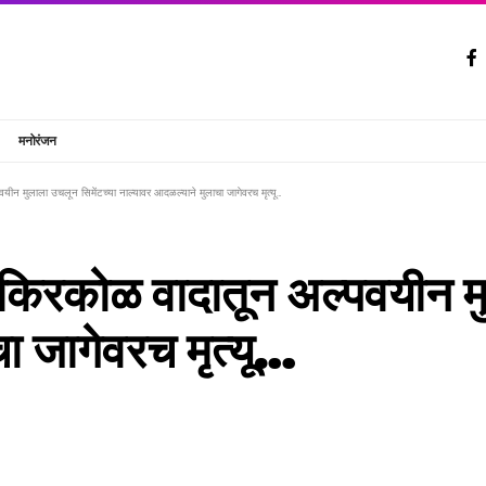
मनोरंजन
वयीन मुलाला उचलून सिमेंटच्या नाल्यावर आदळल्याने मुलाचा जागेवरच मृत्यू…
ा किरकोळ वादातून अल्पवयीन मु
ा जागेवरच मृत्यू…