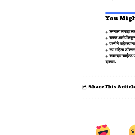
You Migh
लग्नाला तगादा लाव
चक्क आरोपींकडून
पत्नीने माहेरच्य
त्या महिला डॉक्ट
खबरदार चाईल्ड पॉ
दाखल.
Share This Articl