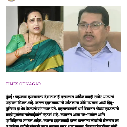
TIMES OF NAGAR
मुंबई :
पहलगाम हल्ल्यानंतर देशात काही प्रमाणात धार्मिक वादही समोर आल्याचं
पाहायला मिळत आहे. कारण दहशतवाद्यांनी पर्यटकांना जीवे मारताना आधी हिंदू-
मुस्लिम हा भेद केल्याचे सांगण्यात येते. दहशतवाद्यांनी धर्म विचारुन गोळ्या झाडल्याचे
काही मृतांच्या नातेवाईकांनी म्हटलं आहे. त्यावरुन आता मत-मतांतर आणि
प्रतिक्रिया उमटत आहेत. त्यातच दहशतवादी हल्ला करताना लोकांशी बोलतात का
? त्यांच्या धर्माची चौकशी करत बसतात का? असा सवाल विजय वडेट्टीवार यांनी