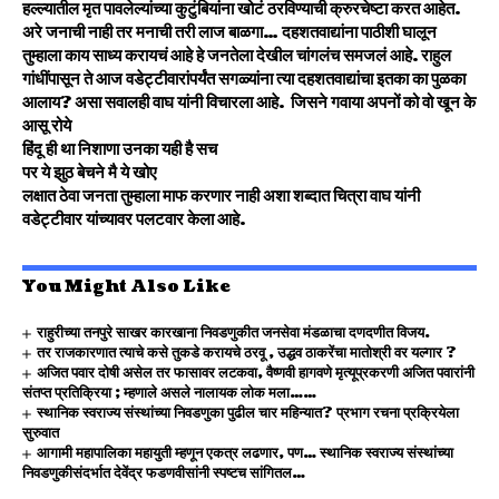
हल्ल्यातील मृत पावलेल्यांच्या कुटुंबियांना खोटं ठरविण्याची क्रुरचेष्टा करत आहेत.
अरे जनाची नाही तर मनाची तरी लाज बाळगा… दहशतवाद्यांना पाठीशी घालून
तुम्हाला काय साध्य करायचं आहे हे जनतेला देखील चांगलंच समजलं आहे. राहुल
गांधींपासून ते आज वडेट्टीवारांपर्यंत सगळ्यांना त्या दहशतवाद्यांचा इतका का पुळका
आलाय? असा सवालही वाघ यांनी विचारला आहे. जिसने गवाया अपनों को वो खून के
आसू रोये
हिंदू ही था निशाणा उनका यही है सच
पर ये झुठ बेचने मै ये खोए
लक्षात ठेवा जनता तुम्हाला माफ करणार नाही अशा शब्दात चित्रा वाघ यांनी
वडेट्टीवार यांच्यावर पलटवार केला आहे.
You Might Also Like
राहुरीच्या तनपुरे साखर कारखाना निवडणुकीत जनसेवा मंडळाचा दणदणीत विजय.
तर राजकारणात त्याचे कसे तुकडे करायचे ठरवू , उद्धव ठाकरेंचा मातोश्री वर यल्गार ?
अजित पवार दोषी असेल तर फासावर लटकवा, वैष्णवी हागवणे मृत्यूप्रकरणी अजित पवारांनी
संतप्त प्रतिक्रिया ; म्हणाले असले नालायक लोक मला……
स्थानिक स्वराज्य संस्थांच्या निवडणुका पुढील चार महिन्यात? प्रभाग रचना प्रक्रियेला
सुरुवात
आगामी महापालिका महायुती म्हणून एकत्र लढणार, पण… स्थानिक स्वराज्य संस्थांच्या
निवडणुकीसंदर्भात देवेंद्र फडणवीसांनी स्पष्टच सांगितल…