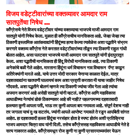
(संग्रहित दृश्य.)
विजय वडेट्टीवारांच्या वक्तव्यावर आमदार राम
सातपुतेंचा निषेध …
काँग्रेसचे नेते विजय वडेट्टीवार यांच्या वक्तव्याचा भाजपचे माजी आमदार राम
सातपुते यांनी निषेध केला. मुळात ही काँग्रेसचीच मानसिकता आहे. जेव्हा जेव्हा त्या
ठिकाणी इस्लामिक आतंकवाद्यांनी हिंदूंच्या हत्या केल्या त्यावेळेस अशा पद्धतीने संभ्रम
करणारे वक्तव्य काँग्रेस नेते करतात वडेट्टीवारांच्या तोंडून त्या ठिकाणी राहुल गांधी
बोलत आहेत. असा पलटवार भाजपचे माजी आमदार राम सातपुते यांनी इंदापुरातून
केला. अशा पद्धतीची मानसिकता ही हिंदू विरोधी मानसिकता आहे. त्या ठिकाणी
अनेकांचे बळी गेले आहेत. मारताना हिंदूंना धर्म विचारून नाव विचारून पॅन्ट काढून
अतिरेक्यांनी मारले आहे. याचे उत्तर मोदी सरकार येणाऱ्या काळात देईल. मात्र
दहशतवाद्यांना खतपाणी घालायचं काम अशा प्रवृत्ती करतात मी याचा जाहीर निषेध
नोंदवतो. अशा पद्धतीने बोलणं म्हणजे त्या ठिकाणी ज्यांचा जीव गेला आहे त्यांचा
अपमान करणारं आहे असेही सातपुते यांनी म्हटलं. काँग्रेस आणि महाविकास
आघाडीच्या नेत्यांचं डोकं ठिकाण्यावर आहे की नाही? पहलगामच्या दहशतवादी
हल्ल्यात कुणी आपला पती, भाऊ तर कुणी आपला बाप गमावला आहे. संपूर्ण देशच नाही
तर जगाला याचं दुःख वाटतंय. ज्यांनी आपले आप्तेष्ट गमावले ते रडून आपबिती सांगत
आहेत. हा दहशतवादी हल्ला हिंदूंचा नरसंहार होता हे स्पष्ट होतंय अशी प्रतिक्रिया
भाजप आमदार चित्रा वाघ यांनी दिली. तसेच काँग्रेससह महाविकास आघाडीचे नेते हे
सत्य नाकारत आहेत. काँग्रेसमधून रोज कुणी ना कुणी प्रसारमाध्यमांवर येऊन