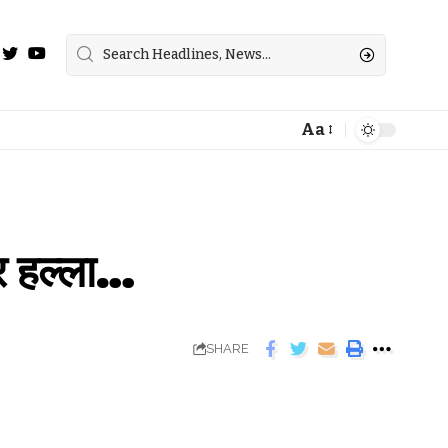
Aa
वर हल्ला…
SHARE