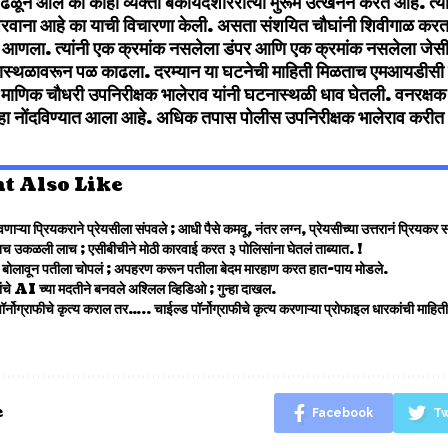
ळून आले की काही व्यक्ती बेकायदेशीररीत्या मुरूम उत्खनन करत आहे. त्यावेळी
रवाना आहे का याची विचारणा केली. असता संशयित चौघांनी शिवीगाळ करत 
णला. त्यांनी एक क्रमांक नसलेला डंपर आणि एक क्रमांक नसलेला जेसीबी
स्थळावरून पळ काढला. दरम्यान या घटनेची माहिती मिळताच एमआयडीसी 
 माणिक चौधरी उपनिरीक्षक भालेराव यांनी घटनास्थळी धाव घेतली. वनरक्षक 
ुन्हा नोंदविण्यात आला आहे. अधिक तपास पोलीस उपनिरीक्षक भालेराव करी
t Also Like
णाऱ्या प्रियकराने प्रेयसीला संपवले ; आधी पैसे कमवू, नंतर लग्न, प्रेयसीच्या उत्तरानं प्रियक
च उकळली लाच ; एसीबीचीने मोठी कारवाई करत ३ पोलिसांना घेतलं ताब्यात. !
ांना बोलावून पतीला चोपलं ; अपहरण करून पतीला बेदम मारहाण करत हात-पाय मोडले.
रांचे AI च्या मदतीने बनवले अश्लिल व्हिडिओ ; गुन्हा दाखल.
र्नोग्राफीचे कृत्य कराल तर….. चाईल्ड पॉर्नोग्राफीचे कृत्य करणाऱ्या प्रोफाइल धारकांची माहि
e
Facebook
Tw