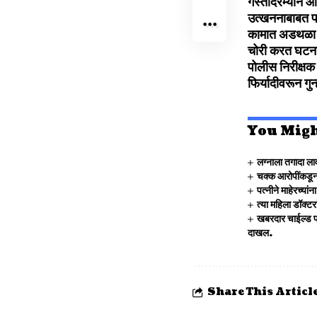
गस्तीदरम्यान आढ
उत्खननाबाबत प
कामात अडथळा आ
चोरी करत घटना
पोलीस निरीक्षक
फिर्यादीवरून ग
You Migh
लग्नाला तगादा लाव
चक्क आरोपींकडून
पत्नीने माहेरच्य
त्या महिला डॉक्ट
खबरदार चाईल्ड पॉ
दाखल.
Share This Articl