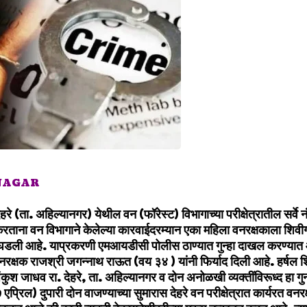
 NAGAR
हरे (ता. अहिल्यानगर) येथील वन (फॉरेस्ट) विभागाच्या परीक्षेत्रातील सर्वे 
रताना वन विभागाने केलेल्या कारवाईदरम्यान एका महिला वनरक्षकाला शिवी
घडली आहे. याप्रकरणी एमआयडीसी पोलीस ठाण्यात गुन्हा दाखल करण्यात आल
रक्षक राजश्री जगन्नाथ राऊत (वय ३४ ) यांनी फिर्याद दिली आहे. हर्षल शिं
कुश जाधव रा. देहरे, ता. अहिल्यानगर व दोन अनोळखी व्यक्तींविरूध्द हा ग
 एप्रिल) दुपारी दोन वाजण्याच्या सुमारास देहरे वन परीक्षेत्रात कार्यरत वन