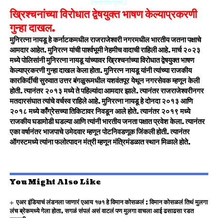
(संग्रहित दृश्य.)
ख्रिश्चनांच्या विरोधात द्वेषयुक्त भाषण केल्याप्रकरणी
गुन्हा दाखल.
मुनिरत्ना नायडू हे कर्नाटकमधील राजराजेश्वरी नगरमधील भारतीय जतना पक्षाचे
आमदार आहेत. मुनिरत्न यांची पार्श्वभूमी नेहमीच वादाची राहिली आहे. मार्च २०२३
मध्ये पोलिसांनी मुनिरत्ना नायडू यांच्यावर ख्रिश्चनांच्या विरोधात द्वेषयुक्त भाषण
केल्याप्रकरणी गुन्हा दाखल केला होता. मुनिरत्न नायडू यांनी त्यांच्या राजकीय
कारकिर्दीची सुरुवात उत्तर बंगळुरूमधील यशवंतपूर येथून नगरसेवक म्हणून केली
होती. त्यानंतर २०१३ मध्ये ते पहिल्यांदा आमदार झाले. त्यानंतर राजराजेश्वरीनगर
मतदारसंघात त्यांचे वर्चस्व राहिले आहे. मुनिरत्ना नायडू हे दोनदा २०१३ आणि
२०१८ मध्ये काँग्रेसच्या तिकिटावर निवडून आले होते. त्यानंतर २०१९ मध्ये
राजकीय घडामोडी घडल्या आणि त्यांनी भारतीय जनता पक्षात प्रवेश केला. त्यानंतर
एका वर्षानंतर भाजपाचे उमेदवार म्हणून पोटनिवडणूक जिंकली होती. त्यानंतर
ऑगस्टमध्ये त्यांना फलोत्पादन मंत्री म्हणून मंत्रिमंडळात स्थान मिळाले होते.
You Might Also Like
एअर इंडियाचं लंडनला जाणारं एआय १७१ हे विमान कोसळलं ; विमान कोसळलं तिथं मुलगा
लंच ब्रेकमध्ये गेला होता, सगळं संपलं असं वाटलं पण मुलगा वाचला आई ढसाढसा रडत