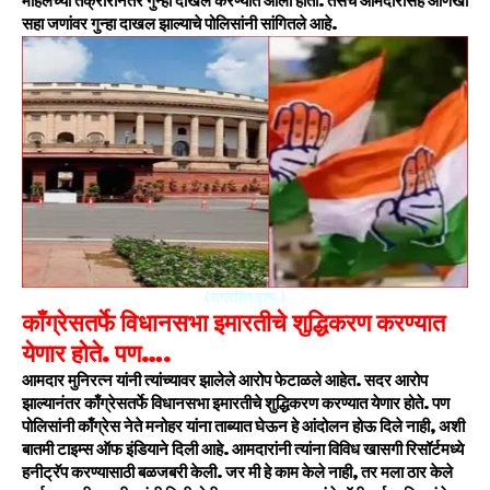
महिलेच्या तक्रारीनंतर गुन्हा दाखल करण्यात आला होता. तसेच आमदारांसह आणखी
सहा जणांवर गुन्हा दाखल झाल्याचे पोलिसांनी सांगितले आहे.
(संग्रहित दृश्य.)
काँग्रेसतर्फे विधानसभा इमारतीचे शुद्धिकरण करण्यात
येणार होते. पण….
आमदार मुनिरत्न यांनी त्यांच्यावर झालेले आरोप फेटाळले आहेत. सदर आरोप
झाल्यानंतर काँग्रेसतर्फे विधानसभा इमारतीचे शुद्धिकरण करण्यात येणार होते. पण
पोलिसांनी काँग्रेस नेते मनोहर यांना ताब्यात घेऊन हे आंदोलन होऊ दिले नाही, अशी
बातमी टाइम्स ऑफ इंडियाने दिली आहे. आमदारांनी त्यांना विविध खासगी रिसॉर्टमध्ये
हनीट्रॅप करण्यासाठी बळजबरी केली. जर मी हे काम केले नाही, तर मला ठार केले