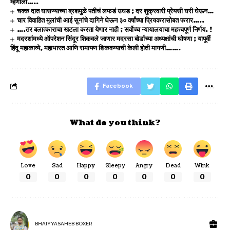
म्हणाली…..
चक्क दात घासण्याच्या ब्रशमुळे पतीचं लफडं उघड ; दर शुक्रवारी प्रेयसी घरी घेऊन…
चार विवाहित मुलांची आई सुनांचे दागिने घेऊन ३० वर्षांच्या प्रियकरासोबत फरार…..
….तर बलात्काराचा खटला करता येणार नाही ; सर्वोच्च न्यायालयाचा महत्त्वपूर्ण निर्णय. !
मदरशांमध्ये ऑपरेशन सिंदूर शिकवले जाणार मदरसा बोर्डाच्या अध्यक्षांची घोषणा ; यापूर्वी
हिंदू महाकाव्ये, महाभारत आणि रामायण शिकवण्याची केली होती मागणी…….
Facebook
What do you think?
Love
Sad
Happy
Sleepy
Angry
Dead
Wink
0
0
0
0
0
0
0
BHAIYYASAHEB BOXER