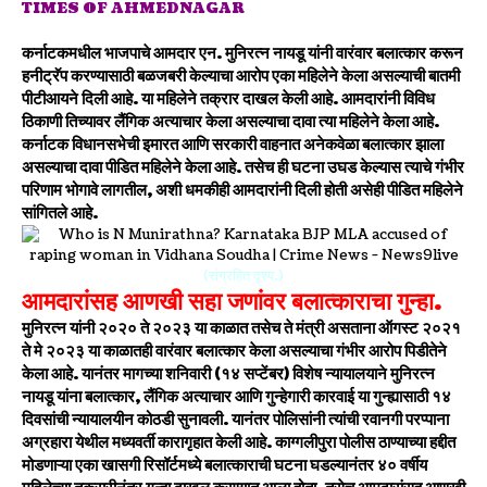
TIMES OF AHMEDNAGAR
कर्नाटकमधील भाजपाचे आमदार एन. मुनिरत्न नायडू यांनी वारंवार बलात्कार करून
हनीट्रॅप करण्यासाठी बळजबरी केल्याचा आरोप एका महिलेने केला असल्याची बातमी
पीटीआयने दिली आहे. या महिलेने तक्रार दाखल केली आहे. आमदारांनी विविध
ठिकाणी तिच्यावर लैंगिक अत्याचार केला असल्याचा
दावा त्या महिलेने केला आहे.
कर्नाटक विधानसभेची इमारत आणि सरकारी वाहनात अनेकवेळा बलात्कार झाला
असल्याचा दावा पीडित महिलेने केला आहे. तसेच ही घटना उघड केल्यास त्याचे गंभीर
परिणाम भोगावे लागतील, अशी धमकीही आमदारांनी दिली होती असेही पीडित महिलेने
सांगितले आहे.
(संग्रहित दृश्य.)
आमदारांसह आणखी सहा जणांवर बलात्काराचा गुन्हा.
मुनिरत्न यांनी २०२० ते २०२३ या काळात तसेच ते मंत्री असताना ऑगस्ट २०२१
ते मे २०२३ या काळातही वारंवार बलात्कार केला असल्याचा गंभीर आरोप पिडीतेने
केला आहे. यानंतर मागच्या शनिवारी (१४ सप्टेंबर) विशेष न्यायालयाने मुनिरत्न
नायडू यांना बलात्कार, लैंगिक अत्याचार आणि गुन्हेगारी कारवाई या गुन्ह्यासाठी १४
दिवसांची न्यायालयीन कोठडी सुनावली. यानंतर पोलिसांनी त्यांची रवानगी परप्पाना
अग्रहारा येथील मध्यवर्ती कारागृहात केली आहे.
काग्गलीपुरा पोलीस ठाण्याच्या हद्दीत
मोडणाऱ्या एका खासगी रिसॉर्टमध्ये बलात्काराची घटना घडल्यानंतर ४० वर्षीय