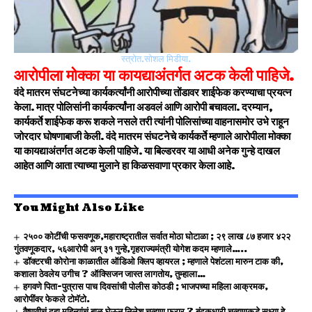
स्त्रोत.सोशल मिडीया.
आरोपीला मोक्का या कायद्याअंतर्गत अटक केली पाहिजे.
वंदे मातरम संघटनेच्या कार्यकर्त्यांनी आरोपीच्या तोंडावर शाईफेक करण्याचा प्रयत्न
केला. मात्र पोलिसांनी कार्यकर्त्यांना अडवलं आणि आरोपी बचावला. दरम्यान,
कार्यकर्ते शाईफेक करू शकले नसले तरी त्यांनी पोलिसांच्या वाहनासमोर उभे राहून
जोरदार घोषणाबाजी केली. वंदे मातरम संघटनेचे कार्यकर्ते म्हणाले आरोपीला मोक्का
या कायद्याअंतर्गत अटक केली पाहिजे. या बिल्डरवर या आधी अनेक गुन्हे दाखल
आहेत आणि आता त्याच्या मुलाने हा किळसवाणा प्रकार केला आहे.
You Might Also Like
२५०० कोटींची फसवणूक,महाराष्ट्रातील सर्वात मोठा घोटाळा ; २९ लाख ८७ हजार ४२२
गुंतवणूकदार, ५६आरोपी अन् ३१ गुन्हे,गृहराज्यमंत्री योगेश कदम म्हणाले…..
डॉक्टरची कोरोना काळातील ऑडिओ क्लिप व्हायरल ; म्हणाले पेशंटला मारुन टाक की,
कशाला ठेवलेय उगीच ? ऑक्सिजन जास्त लागतोय, तुम्हाला…
हगवणे पिता-पुत्रास पाच दिवसांची पोलीस कोठडी ; भाजपच्या महिला आक्रमक,
आरोपींवर फेकले टोमॅटो.