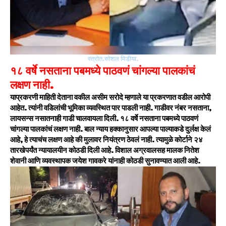
स्त्रोत.सोशल मिडीया.
१८ वर्षे नसताना पबमध्ये पाठवणं चांगल्या पालकांचं
लक्षण नाही.
याप्रकरणी माहिती देताना वकील असीम सरोदे म्हणाले या प्रकरणात वडील आरोपी
आहेत. त्यांनी वडिलांची भूमिका व्यवस्थित पार पाडली नाही. गाडीवर नंबर नसताना,
लायसन्स नसातनाही गाडी चालवायला दिली. १८ वर्षे नसताना पबमध्ये पाठवणं
चांगल्या पालकांचं लक्षण नाही. बाल न्याय हक्कानुसार आपल्या पाल्याकडे दुर्लक्ष केलं
आहे, हे त्याचंच लक्षण आहे की मुलावर नियंत्रण ठेवलं नाही. त्यामुळे कोर्टाने २४
तारखेपर्यंत न्यायालयीन कोठडी दिली आहे. विशाल अग्रवालसह मालक नितेश
शेवानी आणि व्यवस्थापक जयेश गावकरे यांनाही कोठडी सुनावण्यात आली आहे.