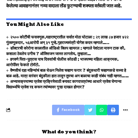
केलेल्या आवाहनानंतर नव्या वादाला तोंड फुटण्याची शक्यता वर्तवली जात आहे.
You Might Also Like
२५०० कोटींची फसवणूक,महाराष्ट्रातील सर्वात मोठा घोटाळा ; २९ लाख ८७ हजार ४२२
गुंतवणूकदार, ५६आरोपी अन् ३१ गुन्हे,गृहराज्यमंत्री योगेश कदम म्हणाले…..
डॉक्टरची कोरोना काळातील ऑडिओ क्लिप व्हायरल ; म्हणाले पेशंटला मारुन टाक की,
कशाला ठेवलेय उगीच ? ऑक्सिजन जास्त लागतोय, तुम्हाला…
हगवणे पिता-पुत्रास पाच दिवसांची पोलीस कोठडी ; भाजपच्या महिला आक्रमक,
आरोपींवर फेकले टोमॅटो.
वैष्णवीचं दहा महिन्यांचं बाळ घेऊन निलेश चव्हाण फरार ? बंदूकधारी चव्हाणकडे सध्या हे
बाळ आहे. मात्र वारंवार बंदुकीला हात लावून तुमचा अन बाळाचा काही संबंध नाही म्हणत……
अभ्यासक्रमाच्या प्रवेश प्रक्रियेसाठी बनावट कागदपत्रांच्या आधारे प्रवेश घेणाऱ्या
विद्यार्थ्यांचे प्रवेश रद्द करून त्यांच्यावर गुन्हा दाखल होणार?
Facebook
What do you think?