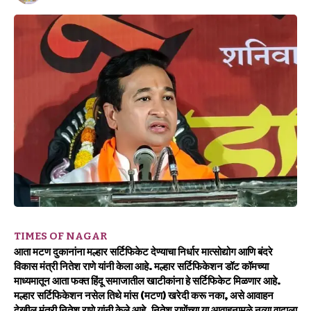
TIMES OF NAGAR
आता मटण दुकानांना मल्हार सर्टिफिकेट देण्याचा निर्धार मात्सोद्योग आणि बंदरे
विकास मंत्री नितेश राणे यांनी केला आहे. मल्हार सर्टिफिकेशन डॉट कॉमच्या
माध्यमातून आता फक्त हिंदू समाजातील खाटीकांना हे सर्टिफिकेट मिळणार आहे.
मल्हार सर्टिफिकेशन नसेल तिथे मांस (मटण) खरेदी करू नका, असे आवाहन
देखील मंत्री नितेश राणे यांनी केले आहे. नितेश राणेंच्या या आवाहनामुळे नव्या वादाला